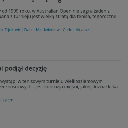
y od 1999 roku, w Australian Open nie zagra żaden z
ana z turnieju jest wielką stratą dla tenisa, tegoroczne
k Djoković
Daniił Miedwiediew
Carlos Alcaraz
l podjął decyzję
ie wystąpi w tenisowym turnieju wielkoszlemowym
cznościowych - jest kontuzja mięśni, jakiej doznał kilka
ki szlem