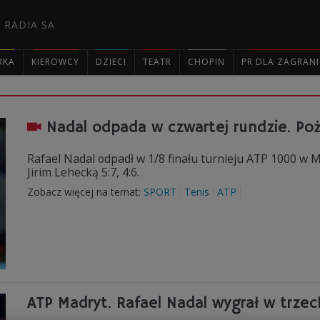
 RADIA SA
RKA
KIEROWCY
DZIECI
TEATR
CHOPIN
PR DLA ZAGRAN

Nadal odpada w czwartej rundzie. P
Rafael Nadal odpadł w 1/8 finału turnieju ATP 1000 w M
Jirim Lehecką 5:7, 4:6.
Zobacz więcej na temat:
SPORT
Tenis
ATP
ATP Madryt. Rafael Nadal wygrał w trzec