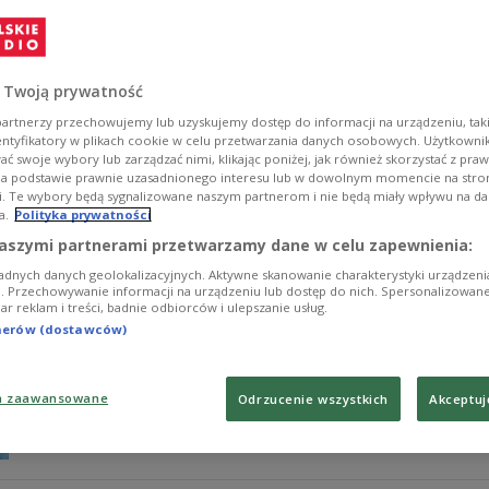
Rafael Nadal wygrał z Argentyńczykiem Pedro Cachinem 6:
Masters 1000 na kortach ziemnych w Madrycie. Rywalem 
Lehecka, który wyeliminował Brazylijczyka Thiago Mont
 Twoją prywatność
Zobacz więcej na temat:
SPORT
Tenis
ATP
artnerzy przechowujemy lub uzyskujemy dostęp do informacji na urządzeniu, taki
entyfikatory w plikach cookie w celu przetwarzania danych osobowych. Użytkown
ć swoje wybory lub zarządzać nimi, klikając poniżej, jak również skorzystać z pra
na podstawie prawnie uzasadnionego interesu lub w dowolnym momencie na stroni
i. Te wybory będą sygnalizowane naszym partnerom i nie będą miały wpływu na d
a.
Polityka prywatności
ATP Madryt. Udany rewanż mistrza. Nada
aszymi partnerami przetwarzamy dane w celu zapewnienia:
adnych danych geolokalizacyjnych. Aktywne skanowanie charakterystyki urządzen
Rafael Nadal wygrał w 2. rundzie tenisowego turnieju 
ji. Przechowywanie informacji na urządzeniu lub dostęp do nich. Spersonalizowane
iar reklam i treści, badnie odbiorców i ulepszanie usług.
Minaurem 7:6 (8-6), 6:3. Niespodziewanie odpadł Grek St
światowym rankingu Brazylijczykiem Thiago Monteiro 4:
tnerów (dostawców)
Zobacz więcej na temat:
SPORT
Tenis
ATP
a zaawansowane
Odrzucenie wszystkich
Akceptuj