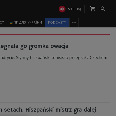
shopping_cart


SŁUCHAJ

ICY
ПР ДЛЯ УКРАЇНИ
PODCASTY
ożegnała go gromka owacja
adrycie. Słynny hiszpański tenisista przegrał z Czechem
h setach. Hiszpański mistrz gra dalej