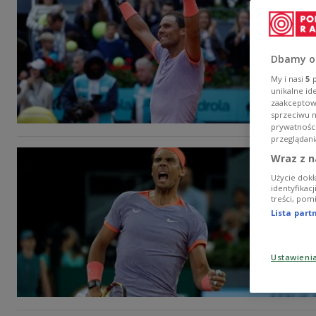
Dbamy o
My i nasi
5
p
unikalne id
zaakceptowa
sprzeciwu 
prywatnośc
przeglądani
Wraz z n
Użycie dokł
identyfikac
treści, pom
Lista par
Ustawieni