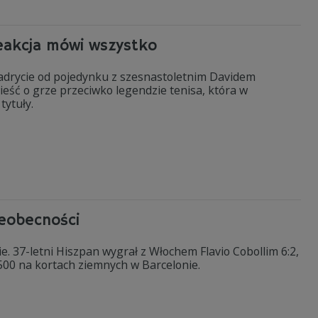
reakcja mówi wszystko
adrycie od pojedynku z szesnastoletnim Davidem
eść o grze przeciwko legendzie tenisa, która w
tytuły.
ieobecności
e. 37-letni Hiszpan wygrał z Włochem Flavio Cobollim 6:2,
500 na kortach ziemnych w Barcelonie.