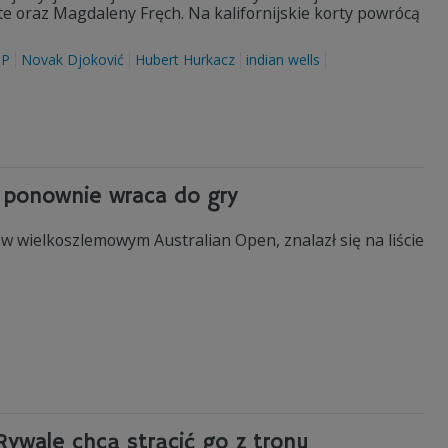
e oraz Magdaleny Fręch. Na kalifornijskie korty powrócą
TP
Novak Djoković
Hubert Hurkacz
indian wells
n ponownie wraca do gry
 w wielkoszlemowym Australian Open, znalazł się na liście
 Rywale chcą strącić go z tronu