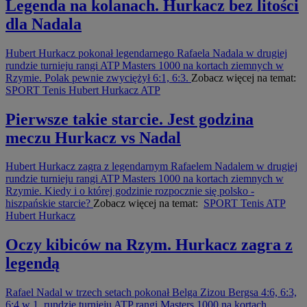
Legenda na kolanach. Hurkacz bez litości
dla Nadala
Hubert Hurkacz pokonał legendarnego Rafaela Nadala w drugiej
rundzie turnieju rangi ATP Masters 1000 na kortach ziemnych w
Rzymie. Polak pewnie zwyciężył 6:1, 6:3.
Zobacz więcej na temat:
SPORT
Tenis
Hubert Hurkacz
ATP
Pierwsze takie starcie. Jest godzina
meczu Hurkacz vs Nadal
Hubert Hurkacz zagra z legendarnym Rafaelem Nadalem w drugiej
rundzie turnieju rangi ATP Masters 1000 na kortach ziemnych w
Rzymie. Kiedy i o której godzinie rozpocznie się polsko -
hiszpańskie starcie?
Zobacz więcej na temat:
SPORT
Tenis
ATP
Hubert Hurkacz
Oczy kibiców na Rzym. Hurkacz zagra z
legendą
Rafael Nadal w trzech setach pokonał Belga Zizou Bergsa 4:6, 6:3,
6:4 w 1. rundzie turnieju ATP rangi Masters 1000 na kortach