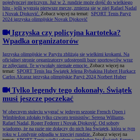
pojedynczej mężczyzn. Już w 2. rundzie może dojść do wielkiego
hitu - jeśli wygrają pierwsze mecze, zmierzą się w niej Rafael Nadal
i Novak Djoković.
Zobacz więcej na temat:
SPORT
Tenis
Paryż
2024
igrzyska olimpijskie
Novak Djoković
Igrzyska czy policyjna kartoteka?
Wpadka organizatorów
Igrzyska olimpijskie w Paryżu zbliżają się wielkimi krokami. Na
oficjalnej stronie organizatorzy udostępnili bazę sportowców wraz
ze zdjęciami. Te wywołały niemałe emocje.
Zobacz więcej na
temat:
SPORT
Tenis
Iga Świątek
Jelena Rybakina
Hubert Hurkacz
Carlos Alcaraz
igrzyska olimpijskie
Paryż 2024
Norbert Huber
Tylko legendy tego dokonały. Świątek
musi jeszcze poczekać
W obecnym stuleciu wygrać w jednym sezonie French Open i
Wimbledon zdołało tylko czworo tenisistów: Serena Williams,
Rafael Nadal, Roger Federer i Novak Djoković. Od soboty
wiadomo, że na razie nie dołączy do nich Iga Świątek, która w tym
roku w Londynie odpadła w trzeciej rundzie.
Zobacz więcej na
temat:
SPORT
Tenis
wielki szlem
wimbledon
Iga Świątek
Serena