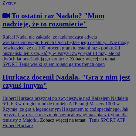
Zverev
To ostatni raz Nadala? "Mam
nadzieję, że to rozumiecie"
Rafael Nadal nie zakłada, że nadchodząca edycja
wielkoszlemowego French Open będzie jego ostatnią. - Nie mogę
powiedzieć, że na 100 procent gram tu ostatni raz - podkreślił
hiszpański tenisista, który w Paryżu zwyciężał 14 razy, ale od
dwóch lat prześladują go kontuzje.
Zobacz więcej na temat:
SPORT
Tenis
wielki szlem
roland garros
french open
Hurkacz docenił Nadala. "Gra z nim jest
czymś innym"
Hubert Hurkacz przyznał po zwycięstwie nad Rafaelem Nadalem
6:1, 6:3 w drugiej rundzie turnieju ATP rangi Masters 1000 w
Rzymie, że gra z legendarnym Hiszpanem to coś specjalnego. Jak
przyznał, w czasie meczu nie zwracał uwagi na aplauz trybun dla
tenisisty z Majorki.
Zobacz więcej na temat:
Tenis
SPORT
ATP
Hubert Hurkacz