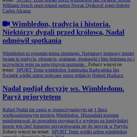
Williams
french open
roland garros
Novak Djoković
roger federer
Carlos Alcaraz
Wimbledon, tradycja i historia.
Niektórzy dygali przed królową, Nadal
odmówił spotkania
Wimbledon to synonim tenisa ziemnego. Najstarszy tenisowy turniej
świata to tradycja, elegancja, szampan, truskawki i bita śmietana no i
oczywiście tenis na najwyższym poziomie.
Zobacz więcej na
temat:
SPORT
Tenis
wimbledon
Agnieszka Radwańska
Iga
Świątek
wielki szlem
polecane przez redakcję
Hubert Hurkacz
Nadal podjął decyzję ws. Wimbledonu.
Paryż priorytetem
Rafael Nadal nie zagra w rozpoczynającym się 1 lipca
wielkoszlemowym turnieju Wimbledon. Hiszpański tenisista
poinformował, że powodem rezygnacji z występu na londyńskiej
trawie jest chęć lepszego przygotowania się do igrzysk w Paryżu.
Zobacz więcej na temat:
SPORT
Tenis
wielki szlem
wimbledon