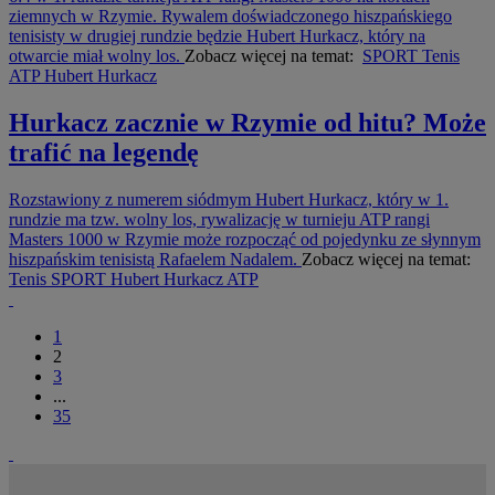
ziemnych w Rzymie. Rywalem doświadczonego hiszpańskiego
tenisisty w drugiej rundzie będzie Hubert Hurkacz, który na
otwarcie miał wolny los.
Zobacz więcej na temat:
SPORT
Tenis
ATP
Hubert Hurkacz
Hurkacz zacznie w Rzymie od hitu? Może
trafić na legendę
Rozstawiony z numerem siódmym Hubert Hurkacz, który w 1.
rundzie ma tzw. wolny los, rywalizację w turnieju ATP rangi
Masters 1000 w Rzymie może rozpocząć od pojedynku ze słynnym
hiszpańskim tenisistą Rafaelem Nadalem.
Zobacz więcej na temat:
Tenis
SPORT
Hubert Hurkacz
ATP
1
2
3
...
35