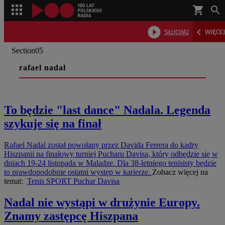
shopping_cart



SŁUCHAJ
WIĘCEJ

Section05
rafael nadal
To będzie "last dance" Nadala. Legenda
szykuje się na finał
Rafael Nadal został powołany przez Davida Ferrera do kadry
Hiszpanii na finałowy turniej Pucharu Davisa, który odbędzie się w
dniach 19-24 listopada w Maladze. Dla 38-letniego tenisisty będzie
to prawdopodobnie ostatni występ w karierze.
Zobacz więcej na
temat:
Tenis
SPORT
Puchar Davisa
Nadal nie wystąpi w drużynie Europy.
Znamy zastępcę Hiszpana