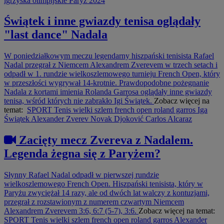
igrzyska olimpijskie
Paryż 2024
Świątek i inne gwiazdy tenisa oglądały
"last dance" Nadala
W poniedziałkowym meczu legendarny hiszpański tenisista Rafael
Nadal przegrał z Niemcem Alexandrem Zverevem w trzech setach i
odpadł w 1. rundzie wielkoszlemowego turnieju French Open, który
w przeszłości wygrywał 14-krotnie. Prawdopodobne pożegnanie
Nadala z kortami imienia Rolanda Garrosa oglądały inne gwiazdy
tenisa, wśród których nie zabrakło Igi Świątek.
Zobacz więcej na
temat:
SPORT
Tenis
wielki szlem
french open
roland garros
Iga
Świątek
Alexander Zverev
Novak Djoković
Carlos Alcaraz
Zacięty mecz Zvereva z Nadalem.
Legenda żegna się z Paryżem?
Słynny Rafael Nadal odpadł w pierwszej rundzie
wielkoszlemowego French Open. Hiszpański tenisista, który w
Paryżu zwyciężał 14 razy, ale od dwóch lat walczy z kontuzjami,
przegrał z rozstawionym z numerem czwartym Niemcem
Alexandrem Zverevem 3:6, 6:7 (5-7), 3:6.
Zobacz więcej na temat:
SPORT
Tenis
wielki szlem
french open
roland garros
Alexander