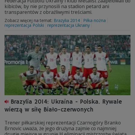
Federacja Futbolu Ukrainy i klub Metalist zaapelowali do
kibiców, by nie przynosili na stadion petard ani
transparentów z obraźliwymi treściami.
Zobacz więcej na temat:
Brazylia 2014
Piłka nożna
reprezentacja Polski
reprezentacja Ukrainy
Brazylia 2014: Ukraina - Polska. Rywale
wierzą w siłę Biało-czerwonych
Trener piłkarskiej reprezentacji Czarnogóry Branko
Brnovic uważa, że jego drużyna zajmie co najmniej
drugie miejsce w grupie H eliminacji mistrzostw świata.