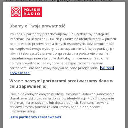
swojego klubu - wbrew oficjalnemu oświadczeniu Sevilli
FC.
Zobacz więcej na temat:
reprezentacja Polski
Rosja 2018
Piłka nożna
Dbamy o Twoją prywatność
My i nasi
5
partnerzy przechowujemy lub uzyskujemy dostęp do
informacji na urządzeniu, takich jak unikalne identyfikatory w plikach
cookie w celu przetwarzania danych osobowych. Użytkownik może
zaakceptować swoje wybory lub zarządzać nimi, klikając poniżej, jak
również skorzystać z prawa do sprzeciwu na podstawie prawnie
uzasadnionego interesu lub w dowolnym momencie na stronie
polityki prywatności. Te wybory będą sygnalizowane naszym
partnerom i nie będą miały wpływu na dane przeglądania.
Polityka
prywatności
Wraz z naszymi partnerami przetwarzamy dane w
celu zapewnienia:
Czarnogórcy wezmą remis w
NASZ WYWIAD
Użycie dokładnych danych geolokalizacyjnych. Aktywne skanowanie
charakterystyki urządzenia do celów identyfikacji. Przechowywanie
ciemno? "Byliby zadowoleni"
informacji na urządzeniu lub dostęp do nich. Spersonalizowane
reklamy i treści, pomiar reklam i treści, badnie odbiorców i
ulepszanie usług.
W niedzielę o godzinie 20.45 Czarnogóra podejmie
Lista partnerów (dostawców)
Polskę w eliminacjach do mistrzostw świata. W
tamtejszej lidze w zespole FK Grbalj Radanovići