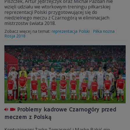
Piszczek, Artur Jędrzejczyk oraz Michał Pazdan nie
wzięli udziału we wtorkowym treningu piłkarskiej
reprezentacji Polski przygotowującej się do
niedzielnego meczu z Czarnogórą w eliminacjach
mistrzostw świata 2018.
Zobacz więcej na temat:
reprezentacja Polski
Piłka nożna
Rosja 2018
Problemy kadrowe Czarnogóry przed
meczem z Polską
Kontuzjowani Żarko Tomasević i Marko Bakić nie