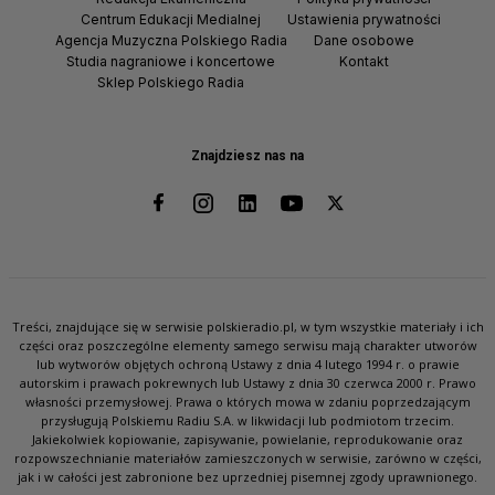
Centrum Edukacji Medialnej
Ustawienia prywatności
Agencja Muzyczna Polskiego Radia
Dane osobowe
Studia nagraniowe i koncertowe
Kontakt
Sklep Polskiego Radia
Znajdziesz nas na
Treści, znajdujące się w serwisie polskieradio.pl, w tym wszystkie materiały i ich
części oraz poszczególne elementy samego serwisu mają charakter utworów
lub wytworów objętych ochroną Ustawy z dnia 4 lutego 1994 r. o prawie
autorskim i prawach pokrewnych lub Ustawy z dnia 30 czerwca 2000 r. Prawo
własności przemysłowej. Prawa o których mowa w zdaniu poprzedzającym
przysługują Polskiemu Radiu S.A. w likwidacji lub podmiotom trzecim.
Jakiekolwiek kopiowanie, zapisywanie, powielanie, reprodukowanie oraz
rozpowszechnianie materiałów zamieszczonych w serwisie, zarówno w części,
jak i w całości jest zabronione bez uprzedniej pisemnej zgody uprawnionego.