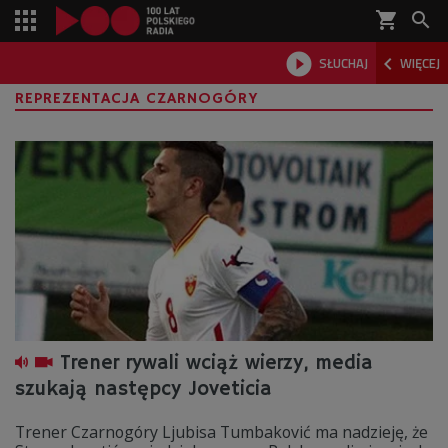
shopping_cart



SŁUCHAJ
WIĘCEJ

REPREZENTACJA CZARNOGÓRY
Trener rywali wciąż wierzy, media
szukają następcy Joveticia
Trener Czarnogóry Ljubisa Tumbaković ma nadzieję, że