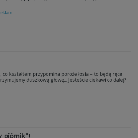
reklam
, co kształtem przypomina poroże łosia – to będą ręce
zymujemy duszkową głowę... Jesteście ciekawi co dalej?
 piórnik"!