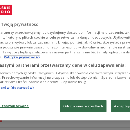
Jaka jest ulubiona przytulanka dzieci? W przypadku Sm
rysunkowej pracowni stworzył Stworek Potworek. Podąża
mogli dodać swoje nowe dzieło do rysunkowej kolekcji 
 Twoją prywatność
Zobacz więcej na temat:
radio dla dzieci
lekcja rysunku
artnerzy przechowujemy lub uzyskujemy dostęp do informacji na urządzeniu, taki
entyfikatory w plikach cookie w celu przetwarzania danych osobowych. Użytkown
ć swoje wybory lub zarządzać nimi, klikając poniżej, jak również skorzystać z pra
na podstawie prawnie uzasadnionego interesu lub w dowolnym momencie na stroni
i. Te wybory będą sygnalizowane naszym partnerom i nie będą miały wpływu na d
a.
Polityka prywatności
Jak narysować teatralną kukiełkę z
aszymi partnerami przetwarzamy dane w celu zapewnienia:
adnych danych geolokalizacyjnych. Aktywne skanowanie charakterystyki urządzen
Jak za pomocą dużego i małego kółka, bucików, rękawi
ji. Przechowywanie informacji na urządzeniu lub dostęp do nich. Spersonalizowane
iar reklam i treści, badnie odbiorców i ulepszanie usług.
teatralną lalkę? Tego dowiecie się oglądając naszą ani
tnerów (dostawców)
Zobacz więcej na temat:
animacja
radio bez reklam
radio dla
a zaawansowane
Odrzucenie wszystkich
Akceptuj