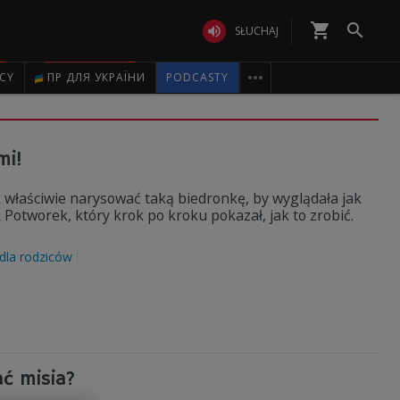
shopping_cart


SŁUCHAJ

ICY
ПР ДЛЯ УКРАЇНИ
PODCASTY
mi!
k właściwie narysować taką biedronkę, by wyglądała jak
otworek, który krok po kroku pokazał, jak to zrobić.
 dla rodziców
ć misia?