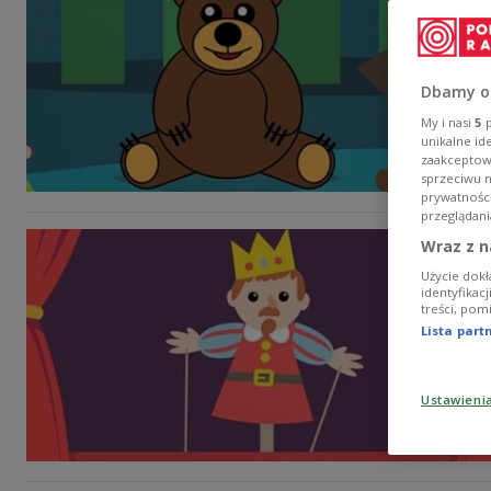
Dbamy o
My i nasi
5
p
unikalne id
zaakceptowa
sprzeciwu 
prywatnośc
przeglądani
Wraz z n
Użycie dokł
identyfikac
treści, pom
Lista par
Ustawieni