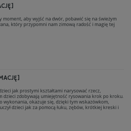
ACJĘ]
alny moment, aby wyjść na dwór, pobawić się na świeżym
na, który przypomni nam zimową radość i magię tej
IMACJĘ]
zieci jak prostymi kształtami narysować rzecz,
m dzieci zdobywają umiejętność rysowania krok po kroku.
o wykonania, okazuje się, dzięki tym wskazówkom,
czył dzieci jak za pomocą łuku, zębów, krótkiej kreski i