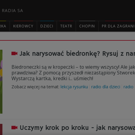
 RADIA SA
RKA
KIEROWCY
DZIECI
TEATR
CHOPIN
PR DLA ZAGRAN

Jak narysować biedronkę? Rysuj z na
Biedroneczki są w kropeczki – to wiemy wszyscy! Ale ja
prawdziwa? Z pomocą przyszedł niezastąpiony Stworek P
Wystarczą kartka, kredki i... uśmiech!
Zobacz więcej na temat:
lekcja rysunku
radio dla dzieci
radio
Uczymy krok po kroku - jak narysowa