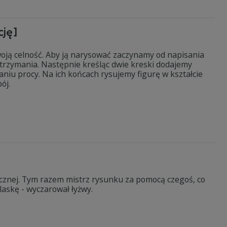
cję]
woją celność. Aby ją narysować zaczynamy od napisania
o trzymania. Następnie kreśląc dwie kreski dodajemy
aniu procy. Na ich końcach rysujemy figurę w kształcie
bój.
cznej. Tym razem mistrz rysunku za pomocą czegoś, co
laskę - wyczarował łyżwy.