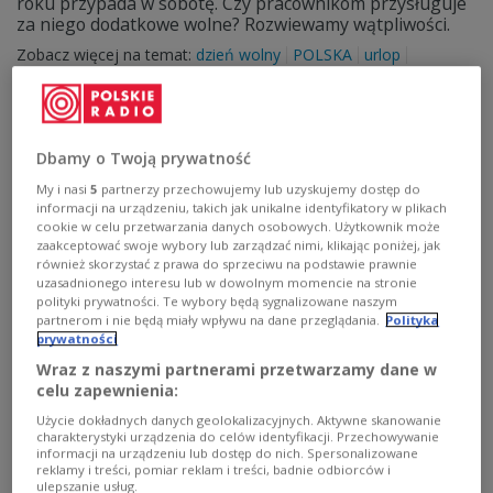
roku przypada w sobotę. Czy pracownikom przysługuje
za niego dodatkowe wolne? Rozwiewamy wątpliwości.
Zobacz więcej na temat:
dzień wolny
POLSKA
urlop
Dbamy o Twoją prywatność
My i nasi
5
partnerzy przechowujemy lub uzyskujemy dostęp do
informacji na urządzeniu, takich jak unikalne identyfikatory w plikach
cookie w celu przetwarzania danych osobowych. Użytkownik może
zaakceptować swoje wybory lub zarządzać nimi, klikając poniżej, jak
również skorzystać z prawa do sprzeciwu na podstawie prawnie
uzasadnionego interesu lub w dowolnym momencie na stronie
polityki prywatności. Te wybory będą sygnalizowane naszym
partnerom i nie będą miały wpływu na dane przeglądania.
Polityka
Oryginały Konstytucji 3 Maja w Archiwum
prywatności
Głównym Akt Dawnych
Wraz z naszymi partnerami przetwarzamy dane w
celu zapewnienia:
Ustawa rządowa uchwalona przez Sejm Czteroletni w
Użycie dokładnych danych geolokalizacyjnych. Aktywne skanowanie
1791 r. przeszła do historii jako Konstytucja 3 Maja.
charakterystyki urządzenia do celów identyfikacji. Przechowywanie
Dokument zmienił ustrój państwa na monarchię
informacji na urządzeniu lub dostęp do nich. Spersonalizowane
konstytucyjną.
reklamy i treści, pomiar reklam i treści, badnie odbiorców i
ulepszanie usług.