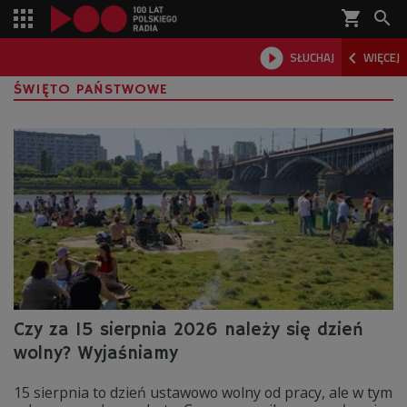
shopping_cart



SŁUCHAJ
WIĘCEJ

ŚWIĘTO PAŃSTWOWE
Czy za 15 sierpnia 2026 należy się dzień
wolny? Wyjaśniamy
15 sierpnia to dzień ustawowo wolny od pracy, ale w tym