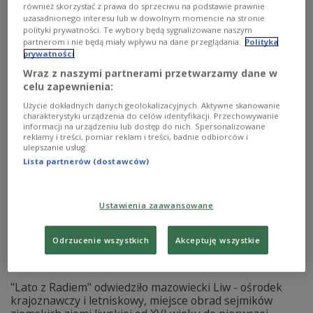
Mazowsza jako człowiek, który dzięki sprytowi i
również skorzystać z prawa do sprzeciwu na podstawie prawnie
świadomej mistyfikacji uratował zamek w Liwie przed
uzasadnionego interesu lub w dowolnym momencie na stronie
niemiecką rozbiórką podczas II wojny światowej, a
polityki prywatności. Te wybory będą sygnalizowane naszym
nawet sprawił, że Niemcy rozpoczęli odbudowę zamku.
partnerom i nie będą miały wpływu na dane przeglądania.
Polityka
prywatności
Zobacz więcej na temat:
II wojna światowa
Mazowsze
Wraz z naszymi partnerami przetwarzamy dane w
celu zapewnienia:
Użycie dokładnych danych geolokalizacyjnych. Aktywne skanowanie
charakterystyki urządzenia do celów identyfikacji. Przechowywanie
informacji na urządzeniu lub dostęp do nich. Spersonalizowane
reklamy i treści, pomiar reklam i treści, badnie odbiorców i
ulepszanie usług.
Lista partnerów (dostawców)
Ustawienia zaawansowane
Twierdza warowna i legenda o Żółtej
Odrzucenie wszystkich
Akceptuję wszystkie
Damie. "Lato z Radiem" na zamku w Liwie
"Lato z Radiem" odwiedziło mazowiecki Liw - ośrodek
krajoznawczy i letniskowy, miejsce obrad sejmików