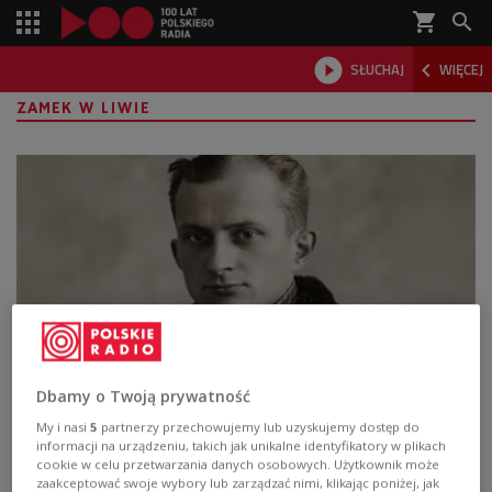
shopping_cart



SŁUCHAJ
WIĘCEJ

ZAMEK W LIWIE
Dbamy o Twoją prywatność
Otto Warpechowski i jego mistyfikacja,
która ocaliła zamek w Liwie
My i nasi
5
partnerzy przechowujemy lub uzyskujemy dostęp do
informacji na urządzeniu, takich jak unikalne identyfikatory w plikach
cookie w celu przetwarzania danych osobowych. Użytkownik może
Otto Warpechowski zapisał się w historii Polski i
zaakceptować swoje wybory lub zarządzać nimi, klikając poniżej, jak