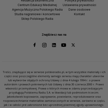
Redakcja Ekumeniczna
Polityka prywatności
Centrum Edukacji Medialnej
Ustawienia prywatności
Agencja Muzyczna Polskiego Radia
Dane osobowe
Studia nagraniowe i koncertowe
Kontakt
Sklep Polskiego Radia
Znajdziesz nas na
Treści, znajdujące się w serwisie polskieradio.pl, w tym wszystkie materiały i ich
części oraz poszczególne elementy samego serwisu mają charakter utworów
lub wytworów objętych ochroną Ustawy z dnia 4 lutego 1994 r. o prawie
autorskim i prawach pokrewnych lub Ustawy z dnia 30 czerwca 2000 r. Prawo
własności przemysłowej. Prawa o których mowa w zdaniu poprzedzającym
przysługują Polskiemu Radiu S.A. w likwidacji lub podmiotom trzecim.
Jakiekolwiek kopiowanie, zapisywanie, powielanie, reprodukowanie oraz
rozpowszechnianie materiałów zamieszczonych w serwisie, zarówno w części,
jak i w całości jest zabronione bez uprzedniej pisemnej zgody uprawnionego.