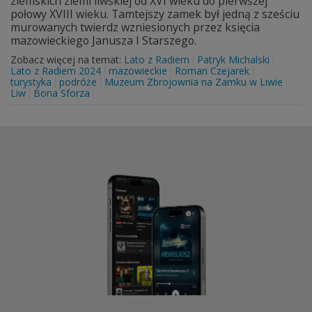
ziemskich ziemi liwskiej od XVI wieku do pierwszej
połowy XVIII wieku. Tamtejszy zamek był jedną z sześciu
murowanych twierdz wzniesionych przez księcia
mazowieckiego Janusza I Starszego.
Zobacz więcej na temat:
Lato z Radiem
Patryk Michalski
Lato z Radiem 2024
mazowieckie
Roman Czejarek
turystyka
podróże
Muzeum Zbrojownia na Zamku w Liwie
Liw
Bona Sforza