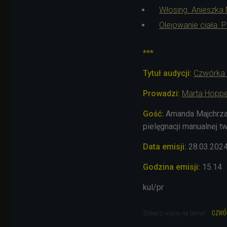
Włosing. Anieszka 
Olejowanie ciała. P
***
Tytuł audycji:
Czwórka 
Prowadzi:
Marta Hopp
Gość:
Amanda Majchrzak
pielęgnacji manualnej t
Data emisji:
28.03
.202
Godzina emisji:
15.14
kul/pr
czwó
Zobacz więcej na temat: