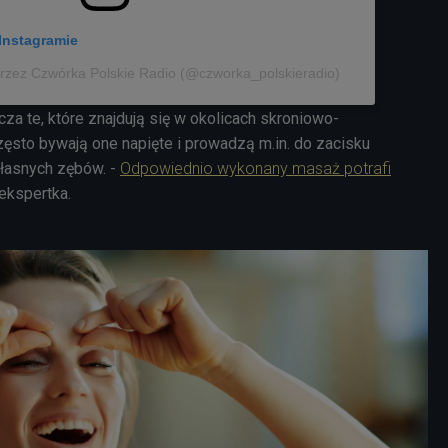
Instagramie
rzez Czwórka Polskie Radio (@czworka_polskieradio)
a te, które znajdują się w okolicach skroniowo-
ęsto bywają one napięte i prowadzą m.in. do zacisku
własnych zębów. -
Odpowiednio wykonany masaż potrafi
 ekspertka.