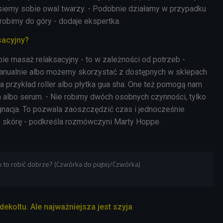
esiemy sobie owal twarzy. - Podobnie działamy w przypadku
 robimy do góry - dodaje ekspertka.
sacyjny?
ie masaż relaksacyjny - to w zależności od potrzeb -
ualnie albo możemy skorzystać z dostępnych w sklepach
na przykład roller albo płytka gua sha. One też pomogą nam
m albo serum. - Nie robimy dwóch osobnych czynności, tylko
nacja. To pozwala zaoszczędzić czas i jednocześnie
skórę - podkreśla rozmówczyni Marty Hoppe.
k to robić dobrze? (Czwórka do piątej/Czwórka)
ekoltu. Ale najważniejsza jest szyja