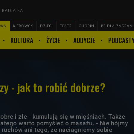
 RADIA SA
RKA
KIEROWCY
DZIECI
TEATR
CHOPIN
PR DLA ZAGRAN
KULTURA
ŻYCIE
AUDYCJE
PODCAST

y - jak to robić dobrze?
bre i złe - kumulują się w mięśniach. Także
Dlatego warto pomyśleć o masażu. - Nie bójmy
 ruchów ani tego, że naciągniemy sobie