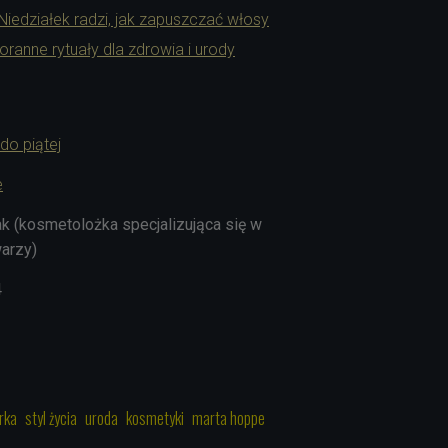
Niedziałek radzi, jak zapuszczać włosy
oranne rytuały dla zdrowia i urody
do piątej
e
 (kosmetolożka specjalizująca się w
warzy)
4
rka
styl życia
uroda
kosmetyki
marta hoppe