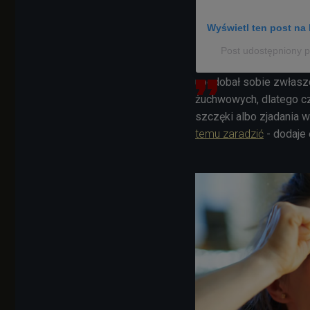
Wyświetl ten post na 
Post udostępniony p
upodobał sobie zwłaszcz
żuchwowych, dlatego cz
szczęki albo zjadania 
temu zaradzić
- dodaje