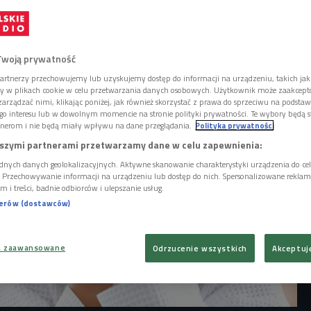
emy wyglądać zdrowo i promiennie musimy
zić układ limfatyczny - mówi Amanda
tolożka specjalizująca się w pielęgnacji
.
Twoją prywatność
artnerzy przechowujemy lub uzyskujemy dostęp do informacji na urządzeniu, takich jak
ory w plikach cookie w celu przetwarzania danych osobowych. Użytkownik może zaakcep
arządzać nimi, klikając poniżej, jak również skorzystać z prawa do sprzeciwu na podsta
go interesu lub w dowolnym momencie na stronie polityki prywatności. Te wybory będą 
nerom i nie będą miały wpływu na dane przeglądania.
Polityka prywatności
szymi partnerami przetwarzamy dane w celu zapewnienia:
dnych danych geolokalizacyjnych. Aktywne skanowanie charakterystyki urządzenia do ce
i. Przechowywanie informacji na urządzeniu lub dostęp do nich. Spersonalizowane reklamy 
m i treści, badnie odbiorców i ulepszanie usług.
nerów (dostawców)
a zaawansowane
Odrzucenie wszystkich
Akceptuj