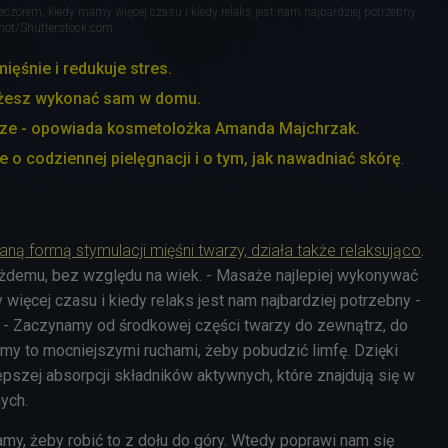
czorem, kiedy mamy więcej czasu i kiedy relaks jest nam najbardziej potrzebny.
Shot/Shutterstock.com
ięśnie i redukuje stres.
żesz wykonać sam w domu.
brze - opowiada kosmetolożka Amanda Majchrzak.
o codziennej pielęgnacji i o tym, jak nawadniać skórę
.
ą formą stymulacji mięśni twarzy, działa także relaksująco
.
żdemu, bez względu na wiek. - Masaże najlepiej wykonywać
ięcej czasu i kiedy relaks jest nam najbardziej potrzebny -
 - Zaczynamy od środkowej części twarzy do zewnątrz, do
imy to mocniejszymi ruchami, żeby pobudzić limfę. Dzięki
pszej absorpcji składników aktywnych, które znajdują się w
nych.
my, żeby robić to z dołu do góry. Wtedy poprawi nam się