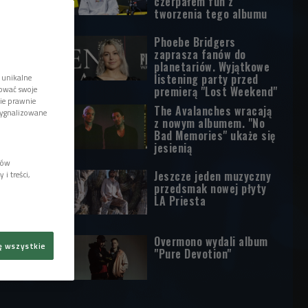
czerpałem fun z
tworzenia tego albumu
Phoebe Bridgers
zaprasza fanów do
planetariów. Wyjątkowe
listening party przed
 unikalne
tować swoje
premierą "Lost Weekend"
wie prawnie
The Avalanches wracają
sygnalizowane
z nowym albumem. "No
Bad Memories" ukaże się
jesienią
lów
Jeszcze jeden muzyczny
i treści,
przedsmak nowej płyty
LA Priesta
Overmono wydali album
ę wszystkie
"Pure Devotion"