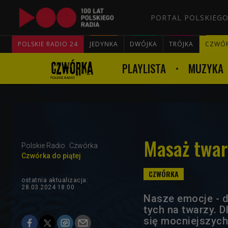
PORTAL POLSKIEGO
POLSKIE RADIO 24
JEDYNKA
DWÓJKA
TRÓJKA
CZWÓ
PLAYLISTA
MUZYKA
Masaż twarz
Polskie Radio
Czwórka
Czwórka do piątej
ostatnia aktualizacja:
28.03.2024 18:00
Nasze emocje - do
tych na twarzy. 
się mocniejszych