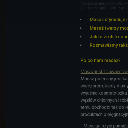
Masaże najlepiej wykonywać wie
(zdj. ilustracyjne)
Foto: Pixel-
Masaż stymuluje m
Masaż twarzy mo
Jak to zrobić do
Rozmawiamy także 
Po co nam masaż?
Masaż jest zaawansowan
Masaż polecany jest ka
wieczorem, kiedy mamy w
wyjaśnia kosmetolożka.
węzłów chłonnych i rob
temu dochodzi też do le
produktach pielęgnacyj
- Masując szyję pamięta