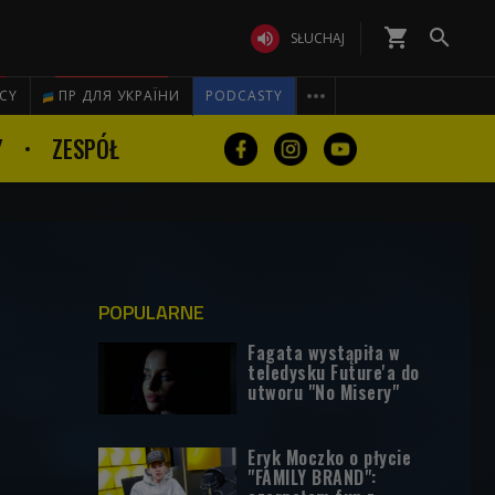
shopping_cart


SŁUCHAJ

ICY
ПР ДЛЯ УКРАЇНИ
PODCASTY
Y
ZESPÓŁ
POPULARNE
Fagata wystąpiła w
teledysku Future'a do
utworu "No Misery"
Eryk Moczko o płycie
"FAMILY BRAND":