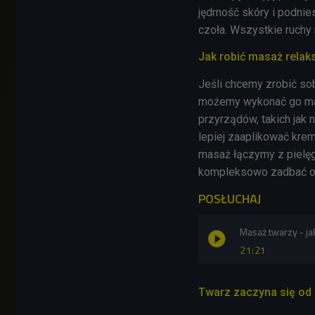
jędrność skóry i podni
czoła. Wszystkie ruchy
Jak robić masaż relak
Jeśli chcemy zrobić sob
możemy wykonać go man
przyrządów, takich jak 
lepiej zaaplikować kre
masaż łączymy z pielęg
kompleksowo zadbać o 
POSŁUCHAJ
Masaż twarzy - ja
21:21
Twarz zaczyna się od d