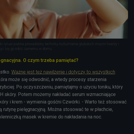
i rytuał piękna prowadzony techniką rozluźniania głębokich mięśni twarzy i
zyć się go robić samemu w domu.
ęgnacyjna. O czym trzeba pamiętać?
stko.
Ważne jest też nawilżenie i dotyczy to wszystkich
skóra może się odwodnić, a wtedy procesy starzenia
ybciej. Po oczyszczeniu, pamiętajmy o użyciu toniku, który
H skóry. Potem możemy nakładać serum wzmacniające
kóry i krem - wymienia gośćni Czwórki. - Warto też stosować
ą rutynę pielęgnacyjną. Można stosować te w płachcie,
olenniczką masek w kremie do nakładania na noc.