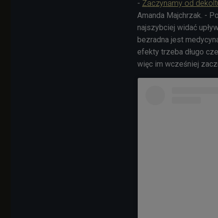
-
Zaczynamy od dekoltu,
Amanda Majchrzak. - Po
najszybciej widać upływ 
bezradna jest medycyna
efekty trzeba długo cze
więc im wcześniej zaczn