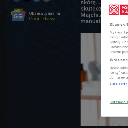
skórę. Jeśli chc
skutecznie pobud
Obserwuj nas na
Majchrzak, kosme
Google News
manualnej twarzy
Dbamy o 
My i nasi
5
p
identyfikat
wybory lub z
uzasadnione
naszym part
Wraz z na
Użycie dokła
identyfikacj
pomiar rekla
Lista part
Ustawieni