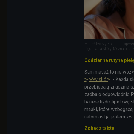
Masaż twarzy Kobido to japońsk
ujędrniania skóry. Można nauc
Codzienna rutyna piel
Sam masaż to nie wszy
typów skóry
. - Każda 
przebiegają znacznie sz
zadba o odpowiednie P
barierę hydrolipidową s
maski, które wzbogacaj
natomiast ja jestem zw
Zobacz także: