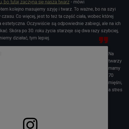
 bo tutaj zaczyna się nasza twarz
- mówi
tem kolejno masujemy szyję i twarz. To ważne, bo na szyi
czasu. Co więcej, jest to też ta część ciała, wobec której
 estetyczna. Oczywiście są odpowiednie zabiegi, ale na ich
kać. Skóra po 30. roku życia starzeje się dwa razy szybciej,
iemy działać, tym lepiej.
Na
twarzy
mamy
70
mięśni,
a stres