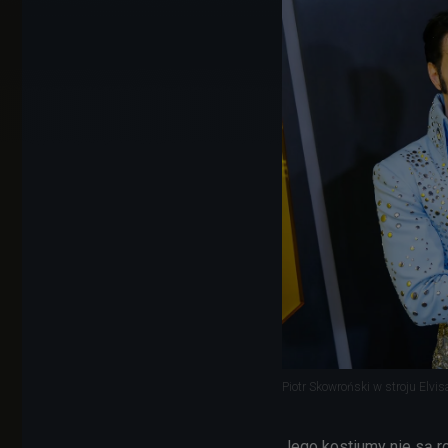
Piotr Skowroński w stroju Elvis
Jego kostiumy nie są ro