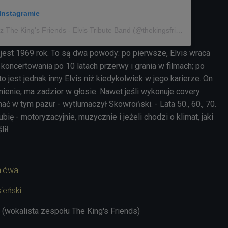
Instagramie
Post udostępniony przez The King's Friends - Elvis Tribute Band (@thekingsfriends)
st 1969 rok. To są dwa powody: po pierwsze, Elvis wraca
oncertowania po 10 latach przerwy i grania w filmach; po
 to jest jednak inny Elvis niż kiedykolwiek w jego karierze. On
enie, ma zadzior w głosie. Nawet jeśli wykonuje covery
hać w tym pazur - wytłumaczył Skowroński. - Lata 50., 60., 70.
lubię - motoryzacyjnie, muzycznie i jeżeli chodzi o klimat, jaki
ił.
niówa
ieński
 (wokalista zespołu The King's Friends)