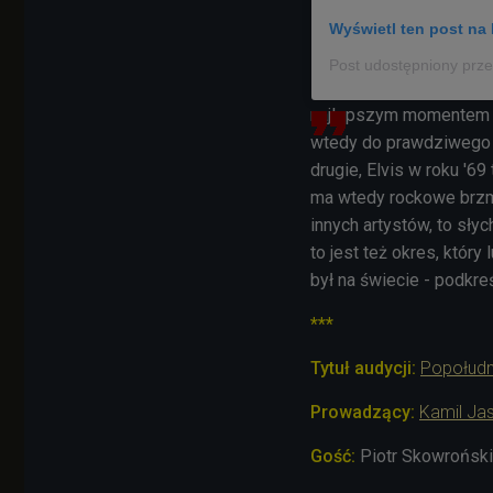
Wyświetl ten post na 
najlepszym momentem je
wtedy do prawdziwego k
drugie, Elvis w roku '69
ma wtedy rockowe brzmi
innych artystów, to słyc
to jest też okres, który 
był na świecie - podkreśl
***
Tytuł audycji:
Popołud
Prowadzący:
Kamil Jas
Gość:
Piotr Skowroński