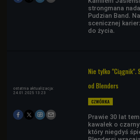
Kamilem Jasieńsk
strongmana nada
Pudzian Band. Na
scenicznej karier
do życia.
Nie tylko "Ciągnik".
od Blenders
ostatnia aktualizacja:
24.01.2025 13:23
Prawie 30 lat te
kawałek o czarny
który niegdyś śpi
Blendersi wracaj