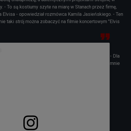
y. - To są kostiumy szyte na miarę w Stanach przez firmę,
la Elvisa - opowiedział rozmówca Kamila Jasieńskiego. - Ten
dnie taki strój można zobaczyć na filmie koncertowym "Elvis
- Dla
mnie