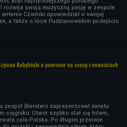
im. Brat najsłynniejszego polskiego
l rozwija swoją muzyczną pasję w zespole
 antenie Czwórki opowiedział o swojej
ze, a także o iście Pudzianowskim podejściu
 Szymon Kobyliński o powrocie na scenę i nowościach
mu zespół Blenders zaprezentował światu
m ciągniku. Utwór szybko stał się hitem,
ewała cała Polska. Po długiej przerwie
ą do muzyki i zapowiadają album, który