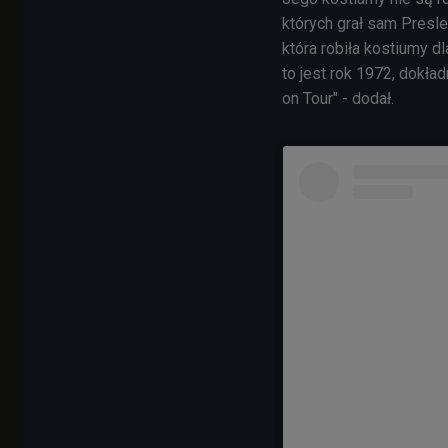
których grał sam Presle
która robiła kostiumy d
to jest rok 1972, dokła
on Tour" - dodał.