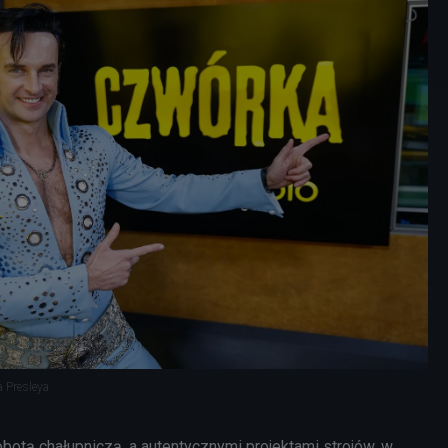
a Presleya
botą chałupniczą, a autentycznymi projektami strojów, w