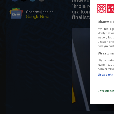
odwiedził Piotr S
"króla rock and r
gra koncerty poś
Obserwuj nas na
Google News
finalistą mistrzo
Dbamy o 
My i nasi
5
p
identyfikat
wybory lub z
uzasadnione
naszym part
Wraz z na
Użycie dokła
identyfikacj
pomiar rekla
Lista part
Ustawieni