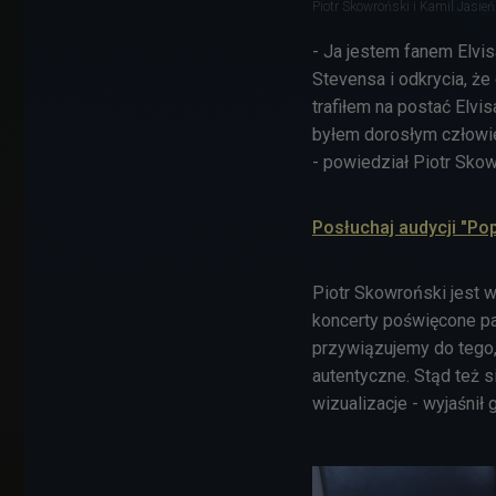
Piotr Skowroński i Kamil Jasień
- Ja jestem fanem Elvis
Stevensa i odkrycia, że 
trafiłem na postać Elvis
byłem dorosłym człowie
- powiedział Piotr Skow
Posłuchaj audycji "P
Piotr Skowroński jest w
koncerty poświęcone p
przywiązujemy do tego, 
autentyczne. Stąd też s
wizualizacje - wyjaśnił