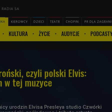
 RADIA SA
RKA
KIEROWCY
DZIECI
TEATR
CHOPIN
PR DLA ZAGRAN
KULTURA
ŻYCIE
AUDYCJE
PODCAST

oński, czyli polski Elvis:
 w tej muzyce
nicy urodzin Elvisa Presleya studio Czwórki