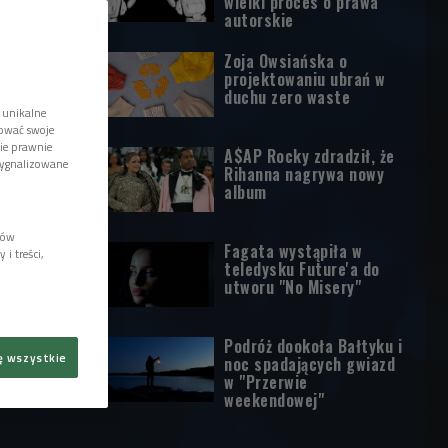
wielki proces o prawa
autorskie
Zoja Owsiańska o
projektowaniu ubrań w
duchu zero waste
 unikalne
tować swoje
wie prawnie
A$AP Rocky zdradził, że
sygnalizowane
Rihanna nagrywa nowy
album
lów
Fagata wystąpiła w
i treści,
teledysku Future'a do
utworu "No Misery"
Podróż dookoła Bałtyku i
ę wszystkie
noc spadających gwiazd
w "Przerwie
weekendowej"