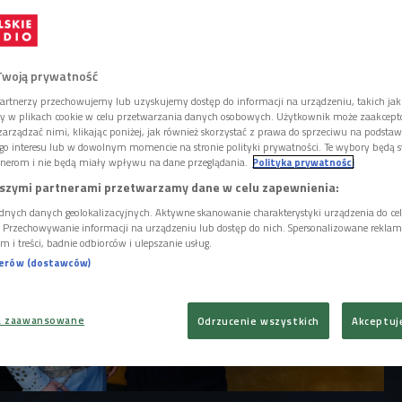
kowroński, naśladowca i tribute artysta
olla". Z zespołem The King's Friends od 25 lat
więcone Presleyowi, a sam jest także
stw Europy w "elwisowaniu".
Twoją prywatność
artnerzy przechowujemy lub uzyskujemy dostęp do informacji na urządzeniu, takich jak
ory w plikach cookie w celu przetwarzania danych osobowych. Użytkownik może zaakcep
arządzać nimi, klikając poniżej, jak również skorzystać z prawa do sprzeciwu na podsta
go interesu lub w dowolnym momencie na stronie polityki prywatności. Te wybory będą 
nerom i nie będą miały wpływu na dane przeglądania.
Polityka prywatności
szymi partnerami przetwarzamy dane w celu zapewnienia:
dnych danych geolokalizacyjnych. Aktywne skanowanie charakterystyki urządzenia do ce
i. Przechowywanie informacji na urządzeniu lub dostęp do nich. Spersonalizowane reklamy 
m i treści, badnie odbiorców i ulepszanie usług.
nerów (dostawców)
a zaawansowane
Odrzucenie wszystkich
Akceptuj