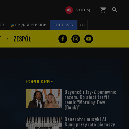
shopping_cart


SŁUCHAJ

ICY
ПР ДЛЯ УКРАЇНИ
PODCASTY
Y
ZESPÓŁ
POPULARNE
Beyoncé i Jay-Z ponownie
razem. Do sieci trafił
remix "Morning Dew
(Donk)"
Generator muzyki AI
Suno przegrało pierwszy