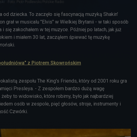
ski
Foto: Piotr Podlewski/Polskie Radio
a od dziecka. To zaczęło się fascynacją muzyką Shakin'
on grał w musicalu "Elvis" w Wielkiej Brytanii - w taki sposób
a i się zakochałem w tej muzyce. Później po latach, jak już
kiem i miałem 30 lat, zacząłem śpiewać tę muzykę
roński.
opołudniówa" z Piotrem Skowrońskim
okalistą zespołu The King's Friends, który od 2001 roku gra
amięci Presleya. - Z zespołem bardzo dużą wagę
żeby to widowisko, które robimy, było jak najbardziej
iedem osób w zespole, pięć głosów, stroje, instrumenty i
 gość Czwórki.