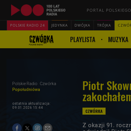
PORTAL POLSKIEGO
POLSKIE RADIO 24
JEDYNKA
DWÓJKA
TRÓJKA
CZWÓ
PLAYLISTA
MUZYKA
Piotr Skowr
Polskie Radio
Czwórka
Popołudniówa
zakochałem
ostatnia aktualizacja:
09.01.2026 15:44
Z okazji 91. rocz