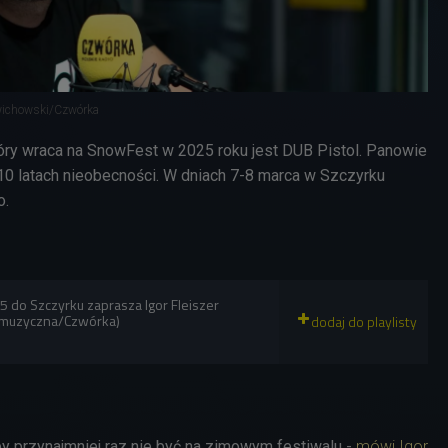
awichowski/Czwórka
ry wraca na SnowFest w 2025 roku jest DUB Pistol. Panowie
10 latach nieobecności. W dniach 7-8 marca w Szczyrku
o.
 do Szczyrku zaprasza Igor Fleiszer
-muzyczna/Czwórka)
, by przynajmniej raz nie być na zimowym festiwalu -
mówi Igor