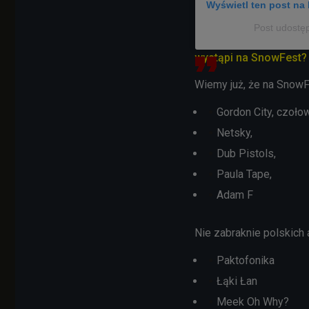
Wyświetl ten post na 
Post udostę
wystąpi na SnowFest?
Wiemy już, że na SnowF
Gordon City, czoło
Netsky,
Dub Pistols,
Paula Tape,
Adam F
Nie zabraknie polskich
Paktofonika
Łąki Łan
Meek Oh Why?