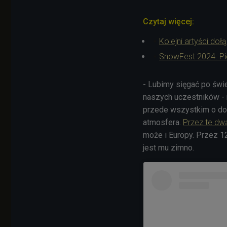
Czytaj więcej:
Kolejni artyści do
SnowFest 2024. Pi
- Lubimy sięgać po świ
naszych uczestników - 
przede wszystkim o dobr
atmosfera.
Przez te dw
może i Europy. Przez 12 
jest mu zimno.