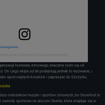
Instagramie
pniony przez SnowFest Festival (@snowfestpl)
ganizacja festiwalu zimowego znacznie różni się od
ez. On i jego ekipa od lat podejmują jednak to wyzwanie, i
ludzi spod ciepłych kocyków i zapraszać do Szczyrku.
muzyka
t dużo miłośników muzyki i sportów zimowych, bo Snowfest to
eż zawody sportowe na skoczni Skalite, która znajduje się w