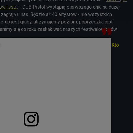
SnowFestu
. - DUB Pistol wystąpią pierwszego dnia na dużej
i zagrają u nas. Będzie aż 40 artystów - nie wszystkich
ne-up jest gruby, utrzymujemy poziom, poprzeczka jest
taramy się co roku zaskakiwać naszych festiwalowiczów.
Kto