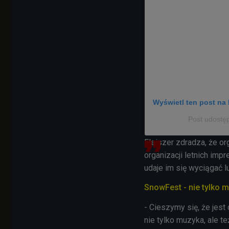
Wyświetl ten post na 
Post udostę
Fleiszer zdradza, że or
organizacji letnich impr
udaje im się wyciągać 
SnowFest - nie tylko 
- Cieszymy się, że jes
nie tylko muzyka, ale t