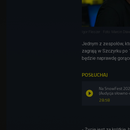
Igor Fleiszer
Foto: Marcin Dł
Jednym z zespołów, któ
zagrają w Szczyrku po 
będzie naprawdę gorąc
POSŁUCHAJ
Na SnowFest 2025
(Audycja słowno
28:58
- Życie jest za krótkie