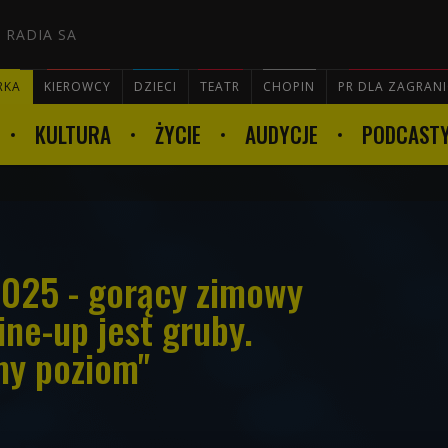
 RADIA SA
RKA
KIEROWCY
DZIECI
TEATR
CHOPIN
PR DLA ZAGRAN
KULTURA
ŻYCIE
AUDYCJE
PODCAST

025 - gorący zimowy
Line-up jest gruby.
my poziom"