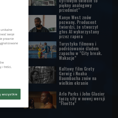
cyfrowym świecie to
piękny analogowy
przedmiot"
Kanye West znów
pozwany. Producent
twierdzi, że stworzył
 unikalne
głos AI wykorzystany
tować swoje
przez rapera
wie prawnie
Turystyka filmowa i
sygnalizowane
podróżowanie śladem
zapachu w "City break.
Wakacje"
lów
i treści,
Kultowy film Grety
Gerwig i Noaha
Baumbacha znów na
wielkim ekranie
Arlo Parks i John Glacier
ę wszystkie
łączą siły w nowej wersji
"Floette"