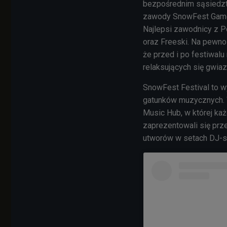
bezpośrednim sąsiedztw
zawody SnowFest Games
Najlepsi zawodnicy z P
oraz Freeski. Na pewno
że przed i po festiwal
relaksujących się gwia
SnowFest Festival to w
gatunków muzycznych. 
Music Hub, w której ka
zaprezentowali się prz
utworów w setach DJ-s