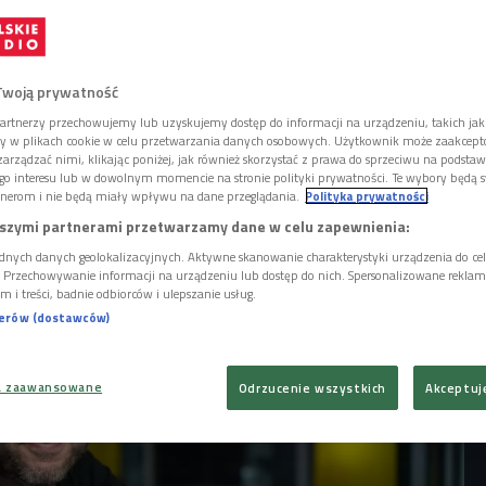
zyczny sezon festiwalowy rozpoczyna się w
ku. Właśnie tam gwiazdy muzyki i wysokich
otów łączą siły. - Na tym festiwalu chodzi
 o dobrą zabawę. Muzyka jest ważna, ale
Twoją prywatność
 atmosfera - mówi Igor Fleiszer, opowiada o
artnerzy przechowujemy lub uzyskujemy dostęp do informacji na urządzeniu, takich jak
ch zobaczymy na SnowFeście i zdradza, że
ory w plikach cookie w celu przetwarzania danych osobowych. Użytkownik może zaakcep
ze dwa festiwalowe ogłoszenia. Czwórka
arządzać nimi, klikając poniżej, jak również skorzystać z prawa do sprzeciwu na podsta
go interesu lub w dowolnym momencie na stronie polityki prywatności. Te wybory będą 
nowFestu.
nerom i nie będą miały wpływu na dane przeglądania.
Polityka prywatności
szymi partnerami przetwarzamy dane w celu zapewnienia:
dnych danych geolokalizacyjnych. Aktywne skanowanie charakterystyki urządzenia do ce
i. Przechowywanie informacji na urządzeniu lub dostęp do nich. Spersonalizowane reklamy 
m i treści, badnie odbiorców i ulepszanie usług.
nerów (dostawców)
a zaawansowane
Odrzucenie wszystkich
Akceptuj