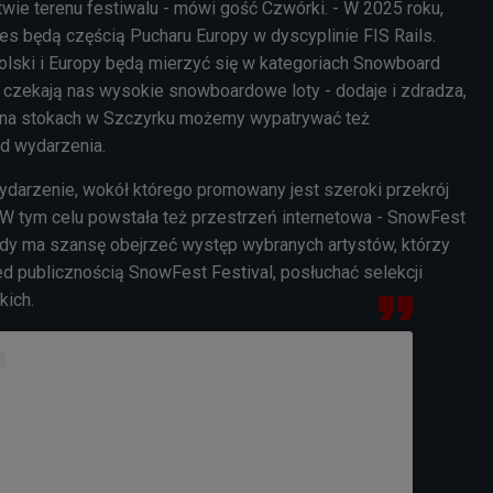
ie terenu festiwalu - mówi gość Czwórki. - W 2025 roku,
 będą częścią Pucharu Europy w dyscyplinie FIS Rails.
olski i Europy będą mierzyć się w kategoriach Snowboard
 czekają nas wysokie snowboardowe loty - dodaje i zdradza,
u na stokach w Szczyrku możemy wypatrywać też
zd wydarzenia.
ydarzenie, wokół którego promowany jest szeroki przekrój
W tym celu powstała też przestrzeń internetowa - SnowFest
żdy ma szansę obejrzeć występ wybranych artystów, którzy
ed publicznością SnowFest Festival, posłuchać selekcji
kich.