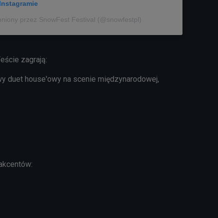
Instagramie
pniony przez SnowFest Festival (@snowfestpl)
eście zagrają:
wy duet house'owy na scenie międzynarodowej,
 akcentów: