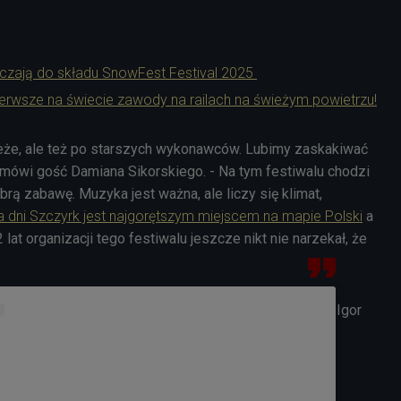
łączają do składu SnowFest Festival 2025
erwsze na świecie zawody na railach na świeżym powietrzu!
eże, ale też po starszych wykonawców. Lubimy zaskakiwać
mówi gość Damiana Sikorskiego. - Na tym festiwalu chodzi
ą zabawę. Muzyka jest ważna, ale liczy się klimat,
a dni Szczyrk jest najgorętszym miejscem na mapie Polski
a
lat organizacji tego festiwalu jeszcze nikt nie narzekał, że
Igor