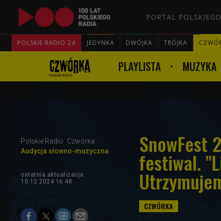
PORTAL POLSKIEGO
POLSKIE RADIO 24
JEDYNKA
DWÓJKA
TRÓJKA
CZWÓ
PLAYLISTA
MUZYKA
SnowFest 2
Polskie Radio
Czwórka
Audycja słowno-muzyczna
festiwal. "
Utrzymuje
ostatnia aktualizacja:
10.12.2024 16:48