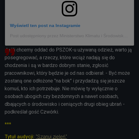
Wyświetl ten post na Instagramie
Post udostępniony przez Ministerstwo Klimatu i Środowiska (@mkis_gov_pl)
Jeśli chcemy oddać do PSZOK-u używaną odzież, warto ją
posegregować, a rzeczy, które wciąż nadają się do
chodzenia i są w bardzo dobrym stanie, zgłosić
pracownikowi, który będzie je od nas odbierał. - Być może
zostaną one odłożone "na bok" i przydadzą się jeszcze
komuś, kto ich potrzebuje. Nie mówię ty wyłącznie o
osobach ubogich czy bezdomnych a nawet osobach,
dbających o środowisko i ceniących drugi obieg ubrań -
podkreślał gość Czwórki.
***
Tytuł audycji:
"Szanuj zieleń"