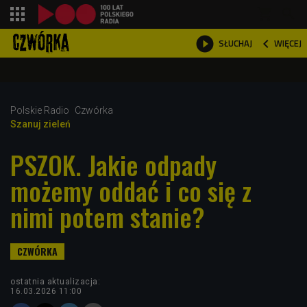
shopping_cart



WIĘCEJ
SŁUCHAJ

Polskie Radio
Czwórka
Szanuj zieleń
PSZOK. Jakie odpady
możemy oddać i co się z
nimi potem stanie?
ostatnia aktualizacja:
16.03.2026 11:00