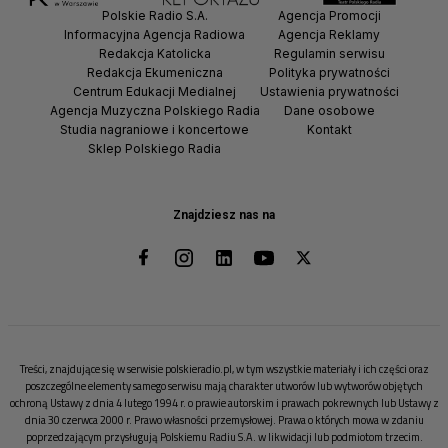
Polskie Radio S.A.
Agencja Promocji
Informacyjna Agencja Radiowa
Agencja Reklamy
Redakcja Katolicka
Regulamin serwisu
Redakcja Ekumeniczna
Polityka prywatności
Centrum Edukacji Medialnej
Ustawienia prywatności
Agencja Muzyczna Polskiego Radia
Dane osobowe
Studia nagraniowe i koncertowe
Kontakt
Sklep Polskiego Radia
Znajdziesz nas na
Treści, znajdujące się w serwisie polskieradio.pl, w tym wszystkie materiały i ich części oraz
poszczególne elementy samego serwisu mają charakter utworów lub wytworów objętych
ochroną Ustawy z dnia 4 lutego 1994 r. o prawie autorskim i prawach pokrewnych lub Ustawy z
dnia 30 czerwca 2000 r. Prawo własności przemysłowej. Prawa o których mowa w zdaniu
poprzedzającym przysługują Polskiemu Radiu S.A. w likwidacji lub podmiotom trzecim.