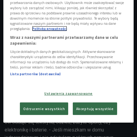
przetwarzania danych osobowych. Użytkownik może zaakceptować swoje
wybory lub zarządzać nimi, klikając poniżej, jak również skorzystać z
Śmieci, których nie zdążymy wynieść w terminie, możemy oddać do PSZOKU.
prawa do sprzeciwu na podstawie prawnie uzasadnionego interesu lub w
Jakie są zasady?
Foto: Shutterstock.com
dowolnym momencie na stronie polityki prywatności. Te wybory będą
sygnalizowane naszym partnerom i nie będą miały wpływu na dane
przeglądania.
Polityka prywatności
PSZOK to skrót od słów Punkt Selektywnej Zbiórki
Odpadów Komunalnych. - Każda gmina, zgodnie z ustawą,
Wraz z naszymi partnerami przetwarzamy dane w celu
zapewnienia:
ma swój PSZOK. Wystarczy wejść na stronę internetową
Użycie dokładnych danych geolokalizacyjnych. Aktywne skanowanie
gminy i znaleźć właściwy adres - mówił
Karol Wójcik z
charakterystyki urządzenia do celów identyfikacji. Przechowywanie
Izby Branży Komunalnej. - Wszyscy płacimy za te odpady, a
informacji na urządzeniu lub dostęp do nich. Spersonalizowane reklamy i
gmina płaci firmom, które odbierają i zagospodarowują
treści, pomiar reklam i treści, badnie odbiorców i ulepszanie usług.
Lista partnerów (dostawców)
nasze odpady.
Karol Wójcik w studiu Czwórki - posłuchaj nagrania całej
Ustawienia zaawansowane
rozmowy
PSZOK to dobre miejsce nie tylko na zwykłe śmieci "spod
Odrzucenie wszystkich
Akceptuję wszystkie
zlewu" w kuchni, ale też te wielkogabarytowe. Do PSZOK-
ów oddaje się tekstylia, odzież, zużyte opony, czy
elektronikę i baterie. - Jeśli mieszkam w domu