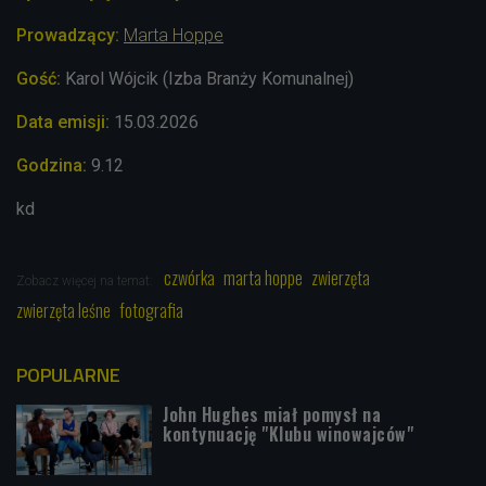
Prowadzący:
Marta Hoppe
Gość:
Karol Wójcik (Izba Branży Komunalnej)
Data emisji:
15.03
.2026
Godzina:
9.12
kd
czwórka
marta hoppe
zwierzęta
Zobacz więcej na temat:
zwierzęta leśne
fotografia
POPULARNE
John Hughes miał pomysł na
kontynuację "Klubu winowajców"