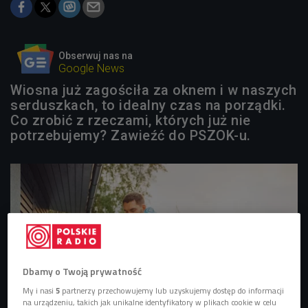
Obserwuj nas na
Google News
Wiosna już zagościła za oknem i w naszych
serduszkach, to idealny czas na porządki.
Co zrobić z rzeczami, których już nie
potrzebujemy? Zawieźć do PSZOK-u.
Dbamy o Twoją prywatność
My i nasi
5
partnerzy przechowujemy lub uzyskujemy dostęp do informacji
na urządzeniu, takich jak unikalne identyfikatory w plikach cookie w celu