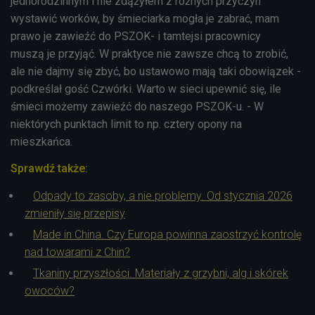
jednorodzinnym i nie zdążyłem z różnych przyczyn
wystawić worków, by śmieciarka mogła je zabrać, mam
prawo je zawieźć do PSZOK- i tamtejsi pracownicy
muszą je przyjąć. W praktyce nie zawsze chcą to zrobić,
ale nie dajmy się zbyć, bo ustawowo mają taki obowiązek -
podkreślał gość Czwórki. Warto w sieci upewnić się, ile
śmieci możemy zawieźć do naszego PSZOK-u. - W
niektórych punktach limit to np. cztery opony na
mieszkańca.
Sprawdź także:
Odpady to zasoby, a nie problemy. Od stycznia 2026
zmieniły się przepisy
Made in China. Czy Europa powinna zaostrzyć kontrolę
nad towarami z Chin?
Tkaniny przyszłości. Materiały z grzybni, alg i skórek
owoców?