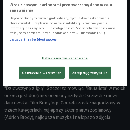
Wraz z naszymi partnerami przetwarzamy dane w celu
zapewnienia:
POSŁUCHAJ
Użycie dokładnych danych geolokalizacyjnych. Aktywne skanowanie
charakterystyki urządzenia do celów identyfikacji. Przechowywanie
Mila Jankowska i Klaudiusz Kaufmann o 97. gali rozdania
informacji na urządzeniu lub dostęp do nich. Spersonalizowane reklamy i
Oscarów (Oscarowy Poranek Czwórki/Czwórka)
treści, pomiar reklam i treści, badnie odbiorców i ulepszanie usług.
36:09
Lista partnerów (dostawców)
Ustawienia zaawansowane
Odrzucenie wszystkich
Akceptuję wszystkie
- Trzymałam bardzo mocno kciuki za "Brutalistę" i za
"Dziewczynę z igłą". Szczerze mówiąc, "Brutalista" w moich
oczach jest dość niedoceniony na tych Oscarach - mówi
Jankowska. Film Brady'ego Corbeta został nagrodzony w
trzech kategoriach: najlepszy aktor pierwszoplanowy
(Adrien Brody), najlepsza muzyka i najlepsze zdjęcia.