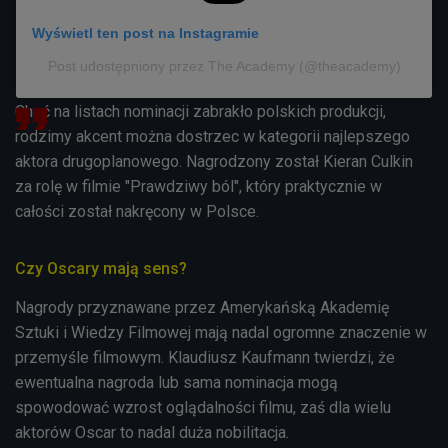
Wyświetl ten post na Instagramie
Post udostępniony przez The Academy (@theacademy)
Choć na listach nominacji zabrakło polskich produkcji,
rodzimy akcent można dostrzec w kategorii najlepszego
aktora drugoplanowego. Nagrodzony został Kieran Culkin
za rolę w filmie "Prawdziwy ból", który praktycznie w
całości został nakręcony w Polsce.
Czy Oscary mają sens?
Nagrody przyznawane przez Amerykańską Akademię
Sztuki i Wiedzy Filmowej mają nadal ogromne znaczenie w
przemyśle filmowym. Klaudiusz Kaufmann twierdzi, że
ewentualna nagroda lub sama nominacja mogą
spowodować wzrost oglądalności filmu, zaś dla wielu
aktorów Oscar to nadal duża nobilitacja.