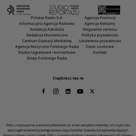
Polskie Radio S.A.
Agencja Promocji
Informacyjna Agencja Radiowa
Agencja Reklamy
Redakcja Katolicka
Regulamin serwisu
Redakcja Ekumeniczna
Polityka prywatności
Centrum Edukacji Medialnej
Ustawienia prywatności
Agencja Muzyczna Polskiego Radia
Dane osobowe
Studia nagraniowe i koncertowe
Kontakt
Sklep Polskiego Radia
Znajdziesz nas na
Treści, znajdujące się w serwisie polskieradio.pl, w tym wszystkie materiały i ich części oraz
poszczególne elementy samego serwisu mają charakter utworów lub wytworów objętych
ochroną Ustawy z dnia 4 lutego 1994 r. o prawie autorskim i prawach pokrewnych lub Ustawy z