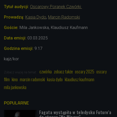
Tytuł audycji:
Oscarowy Poranek Czwórki
Prowadzą:
Kasia Dydo
,
Marcin Radomski
Goście:
Mila Jankowska, Klaudiusz Kaufmann
Data emisji:
03.03.2025
Godzina emisji:
9.17
kajz/kor
czwórka
zobacz także
oscary 2025
oscary
Zobacz więcej na temat:
film
kino
marcin radomski
kasia dydo
klaudiusz kaufmann
mila jankowska
POPULARNE
Fagata wystąpiła w teledysku Future'a
do utworu "No Misery"