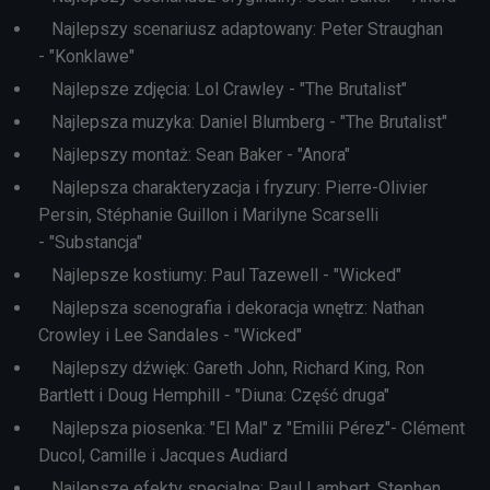
Najlepszy scenariusz adaptowany: Peter Straughan
- "Konklawe"
Najlepsze zdjęcia: Lol Crawley - "The Brutalist"
Najlepsza muzyka: Daniel Blumberg - "The Brutalist"
Najlepszy montaż: Sean Baker - "Anora"
Najlepsza charakteryzacja i fryzury: Pierre-Olivier
Persin, Stéphanie Guillon i Marilyne Scarselli
- "Substancja"
Najlepsze kostiumy: Paul Tazewell - "Wicked"
Najlepsza scenografia i dekoracja wnętrz: Nathan
Crowley i Lee Sandales - "Wicked"
Najlepszy dźwięk: Gareth John, Richard King, Ron
Bartlett i Doug Hemphill - "Diuna: Część druga"
Najlepsza piosenka: "El Mal" z "Emilii Pérez"- Clément
Ducol, Camille i Jacques Audiard
Najlepsze efekty specjalne: Paul Lambert, Stephen