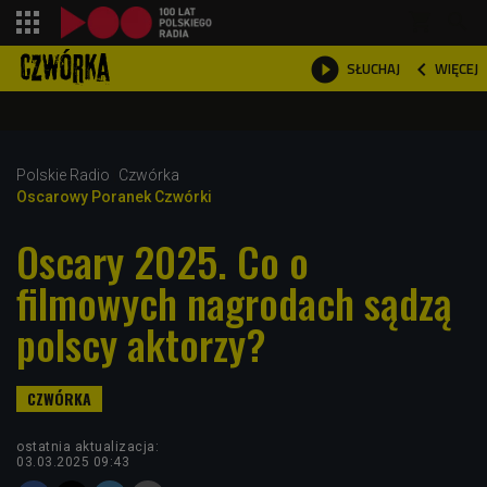
shopping_cart



WIĘCEJ
SŁUCHAJ

Polskie Radio
Czwórka
Oscarowy Poranek Czwórki
Oscary 2025. Co o
filmowych nagrodach sądzą
polscy aktorzy?
ostatnia aktualizacja:
03.03.2025 09:43