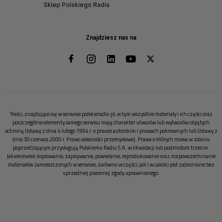
Sklep Polskiego Radia
Znajdziesz nas na
Treści, znajdujące się w serwisie polskieradio.pl, w tym wszystkie materiały i ich części oraz
poszczególne elementy samego serwisu mają charakter utworów lub wytworów objętych
ochroną Ustawy z dnia 4 lutego 1994 r. o prawie autorskim i prawach pokrewnych lub Ustawy z
dnia 30 czerwca 2000 r. Prawo własności przemysłowej. Prawa o których mowa w zdaniu
poprzedzającym przysługują Polskiemu Radiu S.A. w likwidacji lub podmiotom trzecim.
Jakiekolwiek kopiowanie, zapisywanie, powielanie, reprodukowanie oraz rozpowszechnianie
materiałów zamieszczonych w serwisie, zarówno w części, jak i w całości jest zabronione bez
uprzedniej pisemnej zgody uprawnionego.