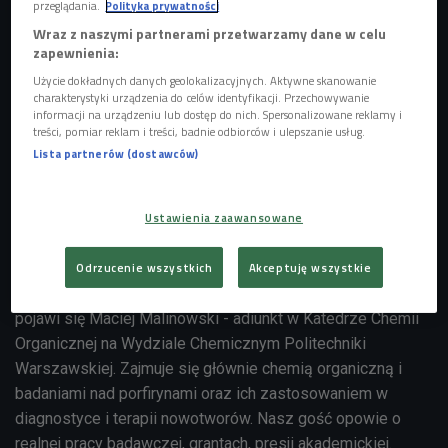
przeglądania.
Polityka prywatności
Wraz z naszymi partnerami przetwarzamy dane w celu
zapewnienia:
Użycie dokładnych danych geolokalizacyjnych. Aktywne skanowanie
Zdjęcie ilustracyjne
Foto: Shutterstock
charakterystyki urządzenia do celów identyfikacji. Przechowywanie
informacji na urządzeniu lub dostęp do nich. Spersonalizowane reklamy i
W "Pogadajmy!" porozmawiamy o realiach pracy młodych
treści, pomiar reklam i treści, badnie odbiorców i ulepszanie usług.
badaczy i badaczek w Polsce. Jak wygląda codzienność na
Lista partnerów (dostawców)
uczelniach i w instytutach badawczych? Czy nauka daje
dziś szansę na stabilną przyszłość, czy raczej wymaga
Ustawienia zaawansowane
ciągłego poświęcenia i życia od grantu do grantu?
Dlaczego wielu zdolnych ludzi rezygnuje z kariery
Odrzucenie wszystkich
Akceptuję wszystkie
akademickiej albo wyjeżdża za granicę? W naszym studiu
pojawi się Maciej Malinowski - adiunkt w Katedrze Chemii
Organicznej na Wydziale Chemicznym Politechniki
Warszawskiej. Zajmuje się głównie chemią organiczną i
badaniami nad porfirynami oraz ich zastosowaniem w
diagnostyce i terapii nowotworów. Nasz gość opowie o
realnej pracy badawczej, grantach, presji akademickiej.