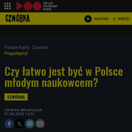
shopping_cart



WIĘCEJ
SŁUCHAJ

Polskie Radio
Czwórka
Pogadajmy!
Czy łatwo jest być w Polsce
młodym naukowcem?
ostatnia aktualizacja:
01.06.2026 14:51