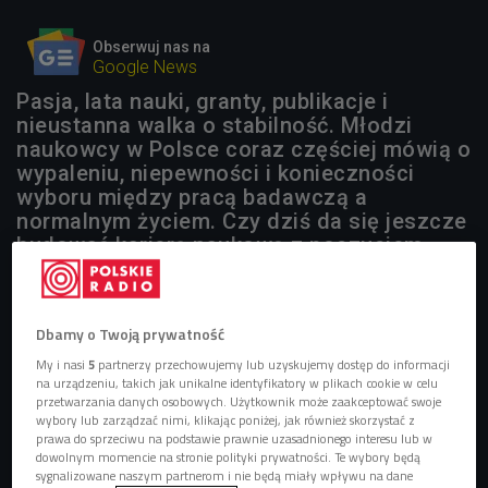
Obserwuj nas na
Google News
Pasja, lata nauki, granty, publikacje i
nieustanna walka o stabilność. Młodzi
naukowcy w Polsce coraz częściej mówią o
wypaleniu, niepewności i konieczności
wyboru między pracą badawczą a
normalnym życiem. Czy dziś da się jeszcze
budować karierę naukową z poczuciem
bezpieczeństwa i rozwoju?
Dbamy o Twoją prywatność
My i nasi
5
partnerzy przechowujemy lub uzyskujemy dostęp do informacji
na urządzeniu, takich jak unikalne identyfikatory w plikach cookie w celu
przetwarzania danych osobowych. Użytkownik może zaakceptować swoje
wybory lub zarządzać nimi, klikając poniżej, jak również skorzystać z
prawa do sprzeciwu na podstawie prawnie uzasadnionego interesu lub w
dowolnym momencie na stronie polityki prywatności. Te wybory będą
sygnalizowane naszym partnerom i nie będą miały wpływu na dane