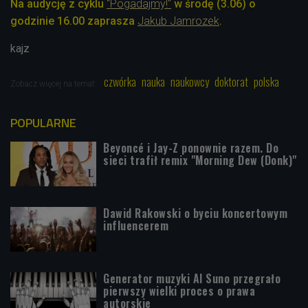
Na audycję z cyklu
"Pogadajmy!"
w środę (3.06) o
godzinie 16.00 zaprasza
Jakub Jamrozek
.
kajz
czwórka
nauka
naukowcy
doktorat
polska
Zobacz więcej na temat:
POPULARNE
Beyoncé i Jay-Z ponownie razem. Do
sieci trafił remix "Morning Dew (Donk)"
Dawid Rakowski o byciu koncertowym
influencerem
Generator muzyki AI Suno przegrało
pierwszy wielki proces o prawa
autorskie