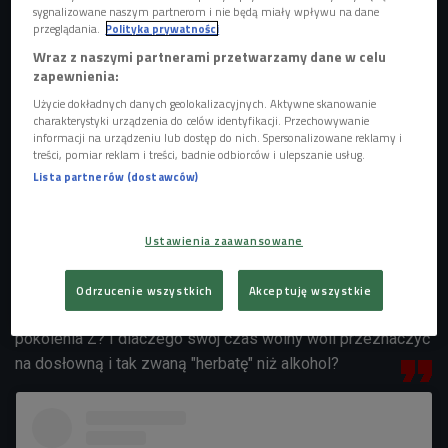
sygnalizowane naszym partnerom i nie będą miały wpływu na dane
przeglądania.
Polityka prywatności
Wraz z naszymi partnerami przetwarzamy dane w celu
zapewnienia:
Zdjęcie ilustracyjne
Foto: Shutterstock
Użycie dokładnych danych geolokalizacyjnych. Aktywne skanowanie
charakterystyki urządzenia do celów identyfikacji. Przechowywanie
Trend napędzają szczególnie Zetki. Zamiast kawy,
informacji na urządzeniu lub dostęp do nich. Spersonalizowane reklamy i
treści, pomiar reklam i treści, badnie odbiorców i ulepszanie usług.
energetyków czy alkoholu popijają herbatę. Która zwiększa
Lista partnerów (dostawców)
energię, poprawia koncentrację, a która wspiera
metabolizm? Odpowiedzi na te pytania najczęściej
opatrzone są hasztagiem #teamaxxing. W mediach
Ustawienia zaawansowane
społecznościowych pojawiają się kolejne przepisy na
napary, ciekawostki o odmianach herbat i haule zestawów
Odrzucenie wszystkich
Akceptuję wszystkie
do ich picia. Jak ewoluuje życie nocne i towarzyskie
pokolenia Z? I dlaczego swój czas wolny woli przeznaczyć
na dosłowną i tak zwaną "herbatę" niż alkohol?