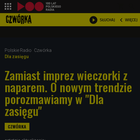
shopping_cart



WIĘCEJ
SŁUCHAJ

Polskie Radio
Czwórka
Dla zasięgu
Zamiast imprez wieczorki z
naparem. O nowym trendzie
porozmawiamy w "Dla
zasięgu"