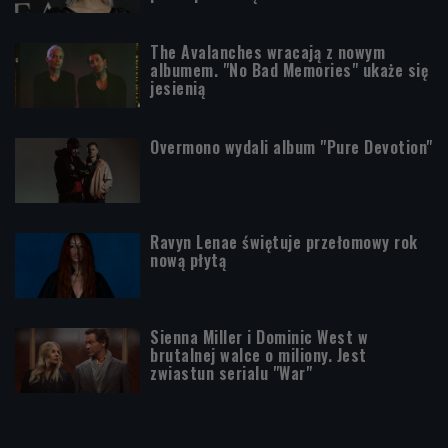
The Avalanches wracają z nowym
albumem. "No Bad Memories" ukaże się
jesienią
Overmono wydali album "Pure Devotion"
Ravyn Lenae świętuje przełomowy rok
nową płytą
Sienna Miller i Dominic West w
brutalnej walce o miliony. Jest
zwiastun serialu "War"