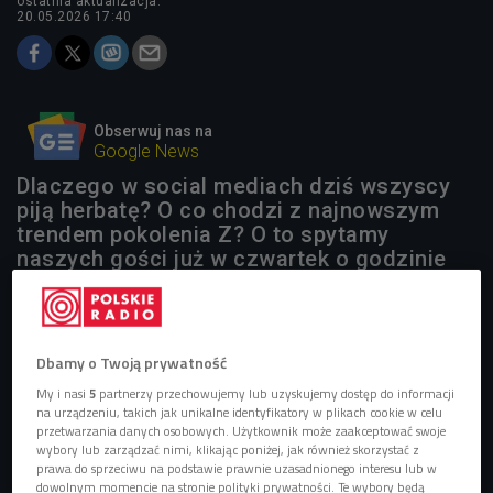
ostatnia aktualizacja:
20.05.2026 17:40
Obserwuj nas na
Google News
Dlaczego w social mediach dziś wszyscy
piją herbatę? O co chodzi z najnowszym
trendem pokolenia Z? O to spytamy
naszych gości już w czwartek o godzinie
12.00.
Dbamy o Twoją prywatność
My i nasi
5
partnerzy przechowujemy lub uzyskujemy dostęp do informacji
na urządzeniu, takich jak unikalne identyfikatory w plikach cookie w celu
przetwarzania danych osobowych. Użytkownik może zaakceptować swoje
wybory lub zarządzać nimi, klikając poniżej, jak również skorzystać z
prawa do sprzeciwu na podstawie prawnie uzasadnionego interesu lub w
dowolnym momencie na stronie polityki prywatności. Te wybory będą