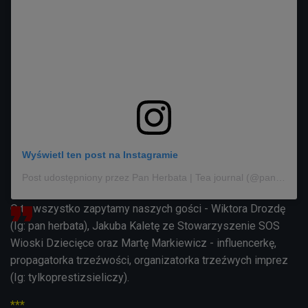
Wyświetl ten post na Instagramie
Post udostępniony przez Pan Herbata | Tea journal (@panherbata)
O to wszystko zapytamy naszych gości - Wiktora Drozdę
(Ig: pan herbata), Jakuba Kaletę ze Stowarzyszenie SOS
Wioski Dziecięce oraz Martę Markiewicz - influencerkę,
propagatorka trzeźwości, organizatorka trzeźwych imprez
(Ig: tylkoprestizsieliczy).
***