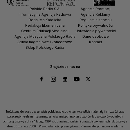
Polskie Radio S.A.
Agencja Promocji
Informacyjna Agencja Radiowa
Agencja Reklamy
Redakcja Katolicka
Regulamin serwisu
Redakcja Ekumeniczna
Polityka prywatności
Centrum Edukacji Medialnej
Ustawienia prywatności
Agencja Muzyczna Polskiego Radia
Dane osobowe
Studia nagraniowe i koncertowe
Kontakt
Sklep Polskiego Radia
Znajdziesz nas na
Treści, znajdujące się w serwisie polskieradio.pl, w tym wszystkie materiały i ich części oraz
poszczególne elementy samego serwisu mają charakter utworów lub wytworów objętych
ochroną Ustawy z dnia 4 lutego 1994 r. o prawie autorskim i prawach pokrewnych lub Ustawy z
dnia 30 czerwca 2000 r. Prawo własności przemysłowej. Prawa o których mowa w zdaniu