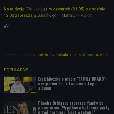
Na audycje
"Dla zasięgu"
w czwartek (21.05) o godzinie
12.00 zapraszają
Julia Święch
i
Marta Zinkiewicz
.
gV
pokolenie z
herbata
impreza klubowa
czwórka
Zobacz więcej na temat:
POPULARNE
Eryk Moczko o płycie "FAMILY BRAND":
czerpałem fun z tworzenia tego
albumu
Phoebe Bridgers zaprasza fanów do
planetariów. Wyjątkowe listening party
przed premierą "Lost Weekend"