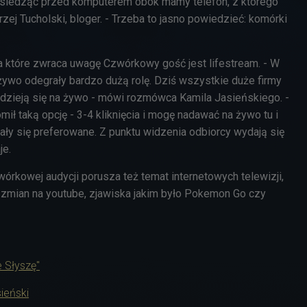
t siedząc przed komputerem obok mamy telefon, z którego
ej Tucholski, bloger. - Trzeba to jasno powiedzieć: komórki
a które zwraca uwagę Czwórkowy gość jest lifestream. - W
żywo odegrały bardzo dużą rolę. Dziś wszystkie duże firmy
e dzieją się na żywo - mówi rozmówca Kamila Jasieńskiego. -
ł taką opcję - 3-4 kliknięcia i mogę nadawać na żywo tu i
ały się preferowane. Z punktu widzenia odbiorcy wydają się
je.
órkowej audycji porusza też temat internetowych telewizji,
 zmian na youtube, zjawiska jakim było Pokemon Go czy
 Słyszę"
ieński