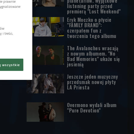
planetariów. Wyjątkowe
wie prawnie
listening party przed
sygnalizowane
premierą "Lost Weekend"
Eryk Moczko o płycie
"FAMILY BRAND":
lów
czerpałem fun z
i treści,
tworzenia tego albumu
The Avalanches wracają
z nowym albumem. "No
Bad Memories" ukaże się
jesienią
ę wszystkie
Jeszcze jeden muzyczny
przedsmak nowej płyty
LA Priesta
Overmono wydali album
"Pure Devotion"