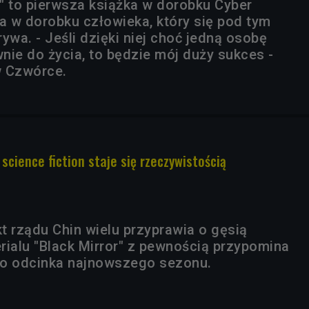
j" to pierwsza książka w dorobku Cyber
ga w dorobku człowieka, który się pod tym
wa. - Jeśli dzięki niej choć jedną osobę
nie do życia, to będzie mój duży sukces -
w Czwórce.
 science fiction staje się rzeczywistością
t rządu Chin wielu przyprawia o gęsią
rialu "Black Mirror" z pewnością przypomina
go odcinka najnowszego sezonu.