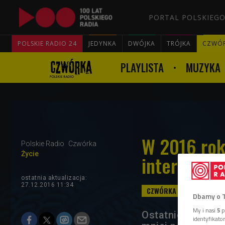
PORTAL POLSKIEGO
POLSKIE RADIO 24
JEDYNKA
DWÓJKA
TRÓJKA
CZWÓ
PLAYLISTA
MUZYKA
W 2016 rok
Polskie Radio
Czwórka
Życie
internet
ostatnia aktualizacja:
27.12.2016 11:34
Dbamy o 
My i nasi
5
p
Ostatnie badania
identyfikat