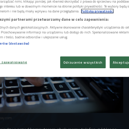
są komputery. W 2016 roku więcej
arządzać nimi, klikając poniżej, jak również skorzystać z prawa do sprzeciwu na podsta
ieci przez smartfony niż inne urządzenia.
go interesu lub w dowolnym momencie na stronie polityki prywatności. Te wybory będą 
nerom i nie będą miały wpływu na dane przeglądania.
Polityka prywatności
szymi partnerami przetwarzamy dane w celu zapewnienia:
dnych danych geolokalizacyjnych. Aktywne skanowanie charakterystyki urządzenia do ce
i. Przechowywanie informacji na urządzeniu lub dostęp do nich. Spersonalizowane reklamy 
m i treści, badnie odbiorców i ulepszanie usług.
nerów (dostawców)
a zaawansowane
Odrzucenie wszystkich
Akceptuj
abay.com