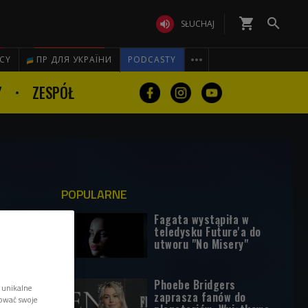
shopping_cart


SŁUCHAJ

ICY
ПР ДЛЯ УКРАЇНИ
PODCASTY
Y
ZESPÓŁ
POPULARNE
Fagata wystąpiła w
teledysku Future'a do
utworu "No Misery"
Phoebe Bridgers
 unikalne
zaprasza fanów do
tować swoje