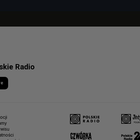
lskie Radio
re
ocji
amy
rwisu
atności