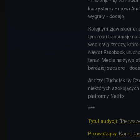
- Okazuje się, że nawe
korzystamy - mówi Andrz
wygrały - dodaje.
Kolejnym zjawiskiem, n
tym roku transmisje na 
wspierają rzeczy, któr
Nawet Facebook uruchomi
teraz. Media na żywo st
bardziej szczere - doda
Andrzej Tucholski w Czw
niektórych szokujących
platformy Netflix.
***
Tytuł audycji:
"Pierwsze
Prowadzący:
Kamil Jas