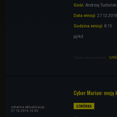
Gość:
Andrzej Tucholski
Data emisji:
27.12.201
Godzina emisji:
8.15
pj/kd
czwó
Zobacz więcej na temat:
Cyber Marian: moją 
ostatnia aktualizacja:
27.10.2016 10:00