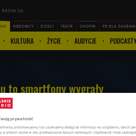
 RADIA SA
RKA
KIEROWCY
DZIECI
TEATR
CHOPIN
PR DLA ZAGRAN
KULTURA
ŻYCIE
AUDYCJE
PODCAST

u to smartfony wygrały
Twoją prywatność
artnerzy przechowujemy lub uzyskujemy dostęp do informacji na urządzeniu, takich jak
 pokazują, że użytkownikom internetu coraz
ory w plikach cookie w celu przetwarzania danych osobowych. Użytkownik może zaakcep