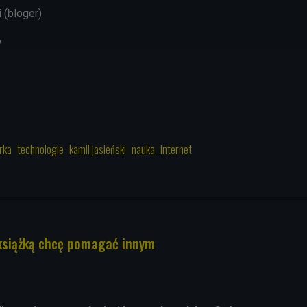
 (bloger)
6
rka
technologie
kamil jasieński
nauka
internet
książką chcę pomagać innym