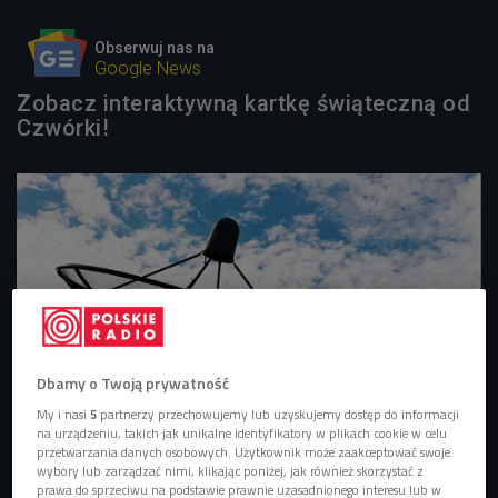
Obserwuj nas na
Google News
Zobacz interaktywną kartkę świąteczną od
Czwórki!
Dbamy o Twoją prywatność
My i nasi
5
partnerzy przechowujemy lub uzyskujemy dostęp do informacji
na urządzeniu, takich jak unikalne identyfikatory w plikach cookie w celu
przetwarzania danych osobowych. Użytkownik może zaakceptować swoje
wybory lub zarządzać nimi, klikając poniżej, jak również skorzystać z
Hoł Hoł!
prawa do sprzeciwu na podstawie prawnie uzasadnionego interesu lub w