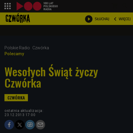
shopping_cart



WIĘCEJ
SŁUCHAJ

Polskie Radio
Czwórka
Polecamy
Wesołych Świąt życzy
Czwórka
ostatnia aktualizacja:
23.12.2013 17:00