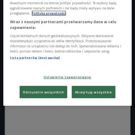
dowolnym momencie na stronie polityki prywatności. Te wybory będą
Pięknych, zaśnieżonych Świąt, prezentów pod Choinką
sygnalizowane naszym partnerom i nie będą miały wpływu na dane
więcej, niż możecie unieść, uśmiechu na każdy dzień i
przeglądania.
Polityka prywatności
Czwórki w głośnikach, która mamy nadzieję, umili Wam
Wraz z naszymi partnerami przetwarzamy dane w celu
zapewnienia:
chwile podczas świątecznego leniuchowania!
Użycie dokładnych danych geolokalizacyjnych. Aktywne skanowanie
A póki co - dobrej zabawy!
charakterystyki urządzenia do celów identyfikacji. Przechowywanie
informacji na urządzeniu lub dostęp do nich. Spersonalizowane reklamy i
treści, pomiar reklam i treści, badnie odbiorców i ulepszanie usług.
Lista partnerów (dostawców)
Ustawienia zaawansowane
Odrzucenie wszystkich
Akceptuję wszystkie