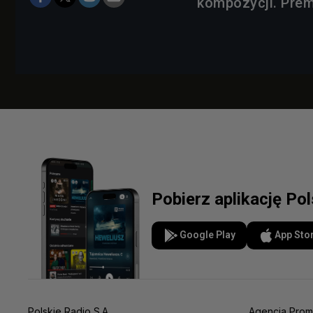
kompozycji. Premi
Pobierz aplikację Po
Google Play
App Sto
Polskie Radio S.A.
Agencja Prom