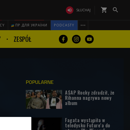
shopping_cart


SŁUCHAJ

ICY
ПР ДЛЯ УКРАЇНИ
PODCASTY
Y
ZESPÓŁ
POPULARNE
A$AP Rocky zdradził, że
Rihanna nagrywa nowy
album
Fagata wystąpiła w
teledysku Future'a do