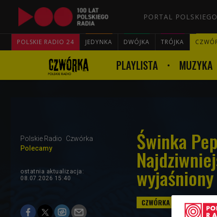
PORTAL POLSKIEGO
POLSKIE RADIO 24
JEDYNKA
DWÓJKA
TRÓJKA
CZWÓ
PLAYLISTA
MUZYKA
Świnka Pep
Polskie Radio
Czwórka
Polecamy
Najdziwniej
wyjaśniony
ostatnia aktualizacja:
08.07.2026 15:40