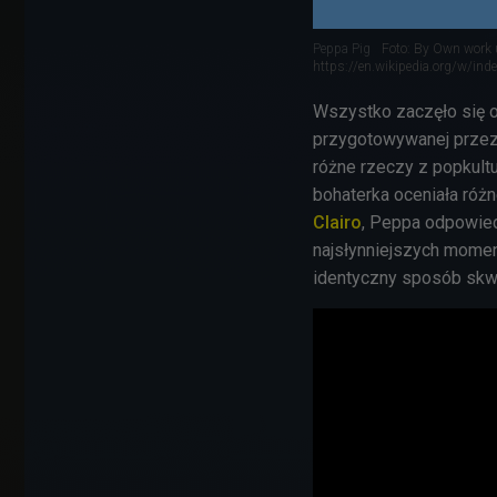
Peppa Pig
Foto: By Own work u
https://en.wikipedia.org/w/in
Wszystko zaczęło się 
przygotowywanej prze
różne rzeczy z popkultu
bohaterka oceniała róż
Clairo
, Peppa odpowiedz
najsłynniejszych moment
identyczny sposób skw