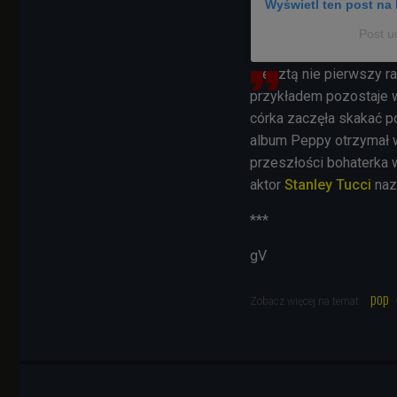
Wyświetl ten post na 
Post u
zresztą nie pierwszy ra
przykładem pozostaje
córka zaczęła skakać po
album Peppy otrzymał
przeszłości bohaterka 
aktor
Stanley Tucci
nazw
***
gV
pop
Zobacz więcej na temat: