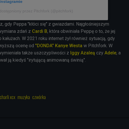
Instagramie
dostępniony przez Pitchfork (@pitchfork)
z, gdy Peppa "kłóci się" z gwiazdami. Najgłośniejszym
 wymiana zdań z
Cardi B
, która obwiniała Peppę o to, że jej
 kałużach. W 2021 roku internet żył również sytuacją, gdy
 wyższą ocenę od
"DONDA"
Kanye Westa
w Pitchfork. W
wymieniała także uszczypliwości z
Iggy Azaleą
czy
Adele
, a
ał ją kiedyś "irytującą animowaną świnią".
charli xcx
muzyka
czwórka