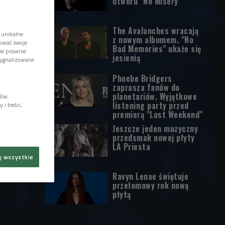
utworu "No Misery"
The Avalanches wracają
 unikalne
z nowym albumem. "No
tować swoje
Bad Memories" ukaże się
wie prawnie
jesienią
sygnalizowane
Phoebe Bridgers
zaprasza fanów do
planetariów. Wyjątkowe
lów
listening party przed
i treści,
premierą "Lost Weekend"
Jeszcze jeden muzyczny
przedsmak nowej płyty
LA Priesta
ę wszystkie
Ravyn Lenae świętuje
przełomowy rok nową
płytą