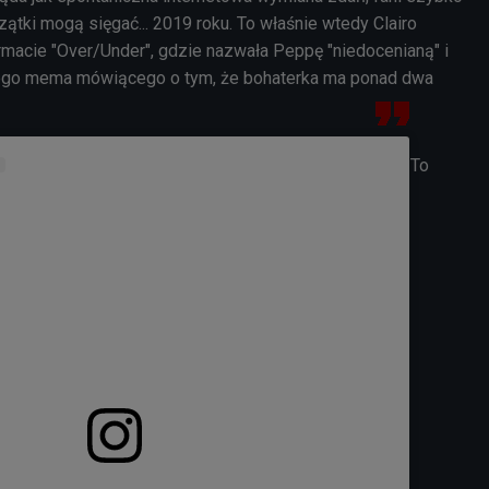
czątki mogą sięgać... 2019 roku. To właśnie wtedy Clairo
rmacie "Over/Under", gdzie nazwała Peppę "niedocenianą" i
wego mema mówiącego o tym, że bohaterka ma ponad dwa
To