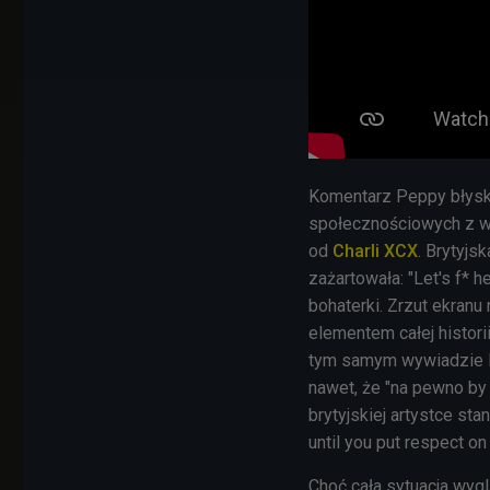
Komentarz Peppy błysk
społecznościowych z w
od
Charli XCX
. Brytyjs
zażartowała: "Let's f* 
bohaterki. Zrzut ekranu 
elementem całej histor
tym samym wywiadzie Pe
nawet, że "na pewno by 
brytyjskiej artystce sta
until you put respect on 
Choć cała sytuacja wyg