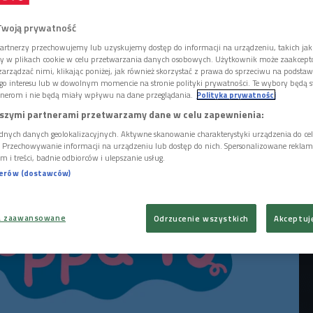
j animacji weszła w konflikt z wokalistką, a
yskawicznie stanęły Charli XCX i
Twoją prywatność
Choć cała sytuacja ma humorystyczny
artnerzy przechowujemy lub uzyskujemy dostęp do informacji na urządzeniu, takich jak
wicznie stała się jednym z głośniejszych
ory w plikach cookie w celu przetwarzania danych osobowych. Użytkownik może zaakcep
arządzać nimi, klikając poniżej, jak również skorzystać z prawa do sprzeciwu na podsta
matów ostatnich dni.
go interesu lub w dowolnym momencie na stronie polityki prywatności. Te wybory będą 
nerom i nie będą miały wpływu na dane przeglądania.
Polityka prywatności
szymi partnerami przetwarzamy dane w celu zapewnienia:
dnych danych geolokalizacyjnych. Aktywne skanowanie charakterystyki urządzenia do ce
i. Przechowywanie informacji na urządzeniu lub dostęp do nich. Spersonalizowane reklamy 
m i treści, badnie odbiorców i ulepszanie usług.
nerów (dostawców)
a zaawansowane
Odrzucenie wszystkich
Akceptuj