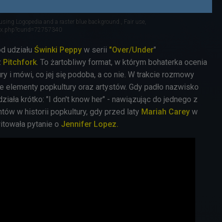
sing Logopedia and a raster blue background., Fair use,
dex.php?curid=72757340
od udziału
Świnki Peppy
w serii
"Over/Under
"
z
Pitchfork
. To żartobliwy format, w którym bohaterka ocenia
ry i mówi, co jej się podoba, a co nie. W trakcie rozmowy
ne elementy popkultury oraz artystów. Gdy padło nazwisko
iała krótko: "I don't know her" - nawiązując do jednego z
ów w historii popkultury, gdy przed laty
Mariah Carey
w
itowała pytanie o
Jennifer Lopez.