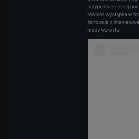
przypomnieli, że jej po
również wystąpiła w fo
żartowała z interneto
metry wzrostu.