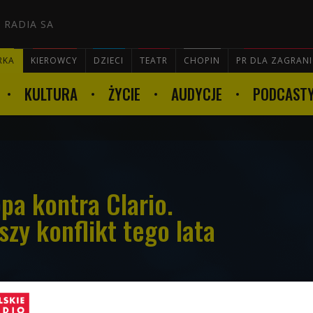
 RADIA SA
RKA
KIEROWCY
DZIECI
TEATR
CHOPIN
PR DLA ZAGRAN
KULTURA
ŻYCIE
AUDYCJE
PODCAST

pa kontra Clario.
szy konflikt tego lata