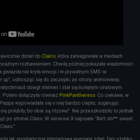
awicznie dotarł do
Clairo
, która zareagowała w mediach
yraźnym rozbawieniem. Chwilę później pokazała wiadomości
ka gwiazda nie kryła emocji i w prywatnym SMS-ie
her up", odnosząc się do zaczepki ze strony animowanej
natychmiast obiegł internet i stał się kolejnym viralowym
ii. Potem dołączyła również
PinkPantheress
. Co ciekawe, w
ppa wypowiadała się o niej bardzo ciepło, sugerując
się polubiły, bo obie są różowe". Nie przeszkodziło to jednak
nąć po stronie Clairo. W serwisie X napisała: "Ain't shi** sweet
Clairo."
ląda jak spontaniczna internetowa wymiana zdań, fani szybko