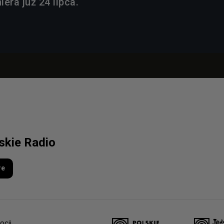
era już 24 lipca.
lskie Radio
re
ocji