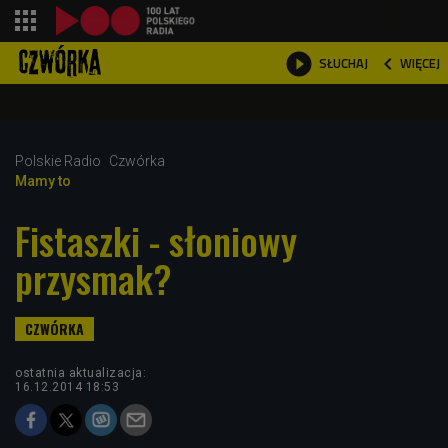
shopping_cart



WIĘCEJ
SŁUCHAJ

Polskie Radio
Czwórka
Mamy to
Fistaszki - słoniowy
przysmak?
ostatnia aktualizacja:
16.12.2014 18:53