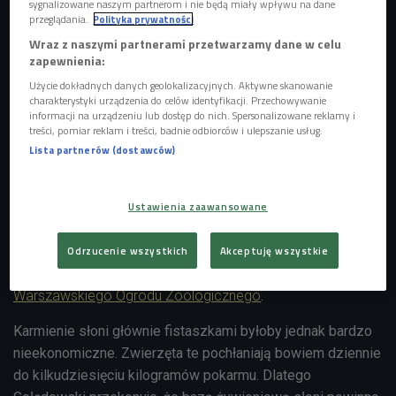
sygnalizowane naszym partnerom i nie będą miały wpływu na dane
przeglądania.
Polityka prywatności
Wraz z naszymi partnerami przetwarzamy dane w celu
zapewnienia:
Użycie dokładnych danych geolokalizacyjnych. Aktywne skanowanie
charakterystyki urządzenia do celów identyfikacji. Przechowywanie
informacji na urządzeniu lub dostęp do nich. Spersonalizowane reklamy i
treści, pomiar reklam i treści, badnie odbiorców i ulepszanie usług.
Dieta słoni w ogrodach zoologicznych powinna być zróżnicowana i zbliżona do
Lista partnerów (dostawców)
tej, jaką miałyby w naturalnych warunkach. Karmienie ich głównie fistaszkami
odpada
Foto: Glow Images/East News
Okazuje się, że wbrew obiegowej opinii, fistaszki wcale nie
Ustawienia zaawansowane
są ulubionym przysmakiem słoni. A przynajmniej nie
oficjalnie. - To jeden ze składników diety, którą należy
Odrzucenie wszystkich
Akceptuję wszystkie
stosować - przekonuje
Michał Gołędowski z
Warszawskiego Ogrodu Zoologicznego
.
Karmienie słoni głównie fistaszkami byłoby jednak bardzo
nieekonomiczne. Zwierzęta te pochłaniają bowiem dziennie
do kilkudziesięciu kilogramów pokarmu. Dlatego