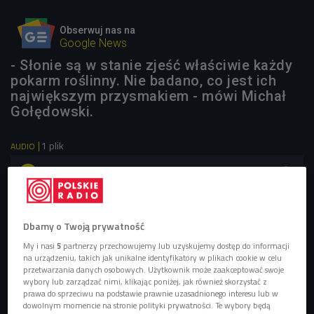
Obserwuj nas na
Google News
- Słonie są w stanie zjeść właściwie każdy
pokarm roślinny. Nie badano, co jest ich
największym przysmakiem - mówi Michał
Gołędowski.
1 plik
AUDIO


01'51
Co jedzą słonie i czy rzeczywiście uwielbiają fistaszki?
(Czwórka/Mamy to)
Dbamy o Twoją prywatność
My i nasi
5
partnerzy przechowujemy lub uzyskujemy dostęp do informacji
na urządzeniu, takich jak unikalne identyfikatory w plikach cookie w celu
przetwarzania danych osobowych. Użytkownik może zaakceptować swoje
wybory lub zarządzać nimi, klikając poniżej, jak również skorzystać z
prawa do sprzeciwu na podstawie prawnie uzasadnionego interesu lub w
dowolnym momencie na stronie polityki prywatności. Te wybory będą