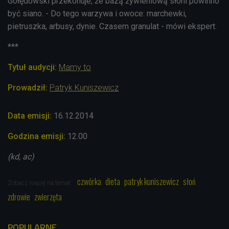
Gołędowski przekonuje, że bazą żywieniową słoni powinno
być siano. - Do tego warzywa i owoce: marchewki,
pietruszka, arbusy, dynie. Czasem granulat - mówi ekspert.
***
Tytuł audycji:
Mamy to
Prowadził:
Patryk Kuniszewicz
Data emisji:
16.12.2014
Godzina emisji:
12.00
(kd, ac)
czwórka
dieta
patryk kuniszewicz
słoń
Zobacz więcej na temat:
zdrowie
zwierzęta
POPULARNE