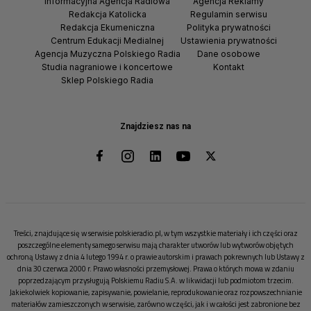
Informacyjna Agencja Radiowa
Agencja Reklamy
Redakcja Katolicka
Regulamin serwisu
Redakcja Ekumeniczna
Polityka prywatności
Centrum Edukacji Medialnej
Ustawienia prywatności
Agencja Muzyczna Polskiego Radia
Dane osobowe
Studia nagraniowe i koncertowe
Kontakt
Sklep Polskiego Radia
Znajdziesz nas na
Treści, znajdujące się w serwisie polskieradio.pl, w tym wszystkie materiały i ich części oraz
poszczególne elementy samego serwisu mają charakter utworów lub wytworów objętych
ochroną Ustawy z dnia 4 lutego 1994 r. o prawie autorskim i prawach pokrewnych lub Ustawy z
dnia 30 czerwca 2000 r. Prawo własności przemysłowej. Prawa o których mowa w zdaniu
poprzedzającym przysługują Polskiemu Radiu S.A. w likwidacji lub podmiotom trzecim.
Jakiekolwiek kopiowanie, zapisywanie, powielanie, reprodukowanie oraz rozpowszechnianie
materiałów zamieszczonych w serwisie, zarówno w części, jak i w całości jest zabronione bez