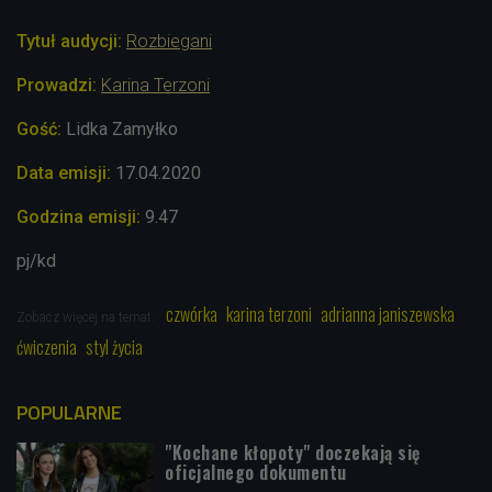
Tytuł audycji:
Rozbiegani
Prowadzi:
Karina Terzoni
Gość:
Lidka Zamyłko
Data emisji:
17
.04.2020
Godzina emisji:
9.47
pj/kd
czwórka
karina terzoni
adrianna janiszewska
Zobacz więcej na temat:
ćwiczenia
styl życia
POPULARNE
"Kochane kłopoty" doczekają się
oficjalnego dokumentu