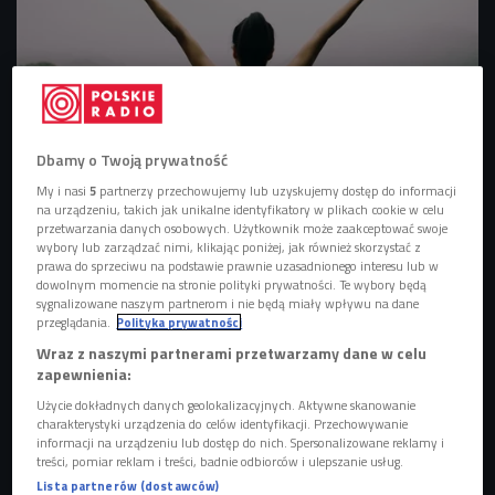
Dbamy o Twoją prywatność
My i nasi
5
partnerzy przechowujemy lub uzyskujemy dostęp do informacji
Zdjęcie ilustracyjne
Foto: lzf/Shutterstock.com
na urządzeniu, takich jak unikalne identyfikatory w plikach cookie w celu
przetwarzania danych osobowych. Użytkownik może zaakceptować swoje
OBEJRZYJ
wybory lub zarządzać nimi, klikając poniżej, jak również skorzystać z
prawa do sprzeciwu na podstawie prawnie uzasadnionego interesu lub w
Lidla Zamyłko zaprasza do ćwiczeń oddechowych
dowolnym momencie na stronie polityki prywatności. Te wybory będą
sygnalizowane naszym partnerom i nie będą miały wpływu na dane
przeglądania.
Polityka prywatności
Wraz z naszymi partnerami przetwarzamy dane w celu
zapewnienia:
Użycie dokładnych danych geolokalizacyjnych. Aktywne skanowanie
charakterystyki urządzenia do celów identyfikacji. Przechowywanie
informacji na urządzeniu lub dostęp do nich. Spersonalizowane reklamy i
treści, pomiar reklam i treści, badnie odbiorców i ulepszanie usług.
Lista partnerów (dostawców)