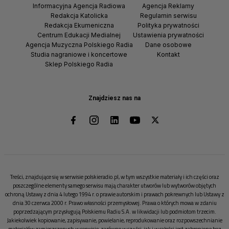
Informacyjna Agencja Radiowa
Agencja Reklamy
Redakcja Katolicka
Regulamin serwisu
Redakcja Ekumeniczna
Polityka prywatności
Centrum Edukacji Medialnej
Ustawienia prywatności
Agencja Muzyczna Polskiego Radia
Dane osobowe
Studia nagraniowe i koncertowe
Kontakt
Sklep Polskiego Radia
Znajdziesz nas na
Treści, znajdujące się w serwisie polskieradio.pl, w tym wszystkie materiały i ich części oraz
poszczególne elementy samego serwisu mają charakter utworów lub wytworów objętych
ochroną Ustawy z dnia 4 lutego 1994 r. o prawie autorskim i prawach pokrewnych lub Ustawy z
dnia 30 czerwca 2000 r. Prawo własności przemysłowej. Prawa o których mowa w zdaniu
poprzedzającym przysługują Polskiemu Radiu S.A. w likwidacji lub podmiotom trzecim.
Jakiekolwiek kopiowanie, zapisywanie, powielanie, reprodukowanie oraz rozpowszechnianie