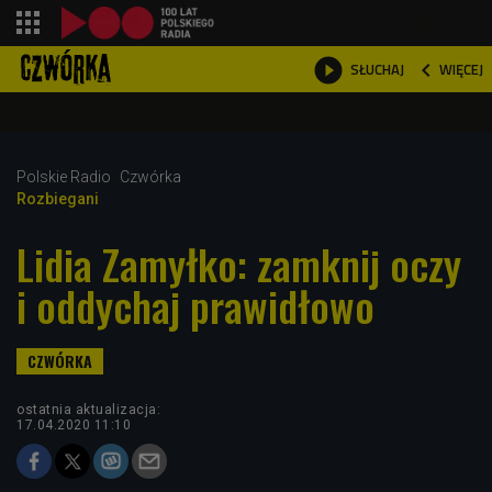
shopping_cart



WIĘCEJ
SŁUCHAJ

Polskie Radio
Czwórka
Rozbiegani
Lidia Zamyłko: zamknij oczy
i oddychaj prawidłowo
ostatnia aktualizacja:
17.04.2020 11:10