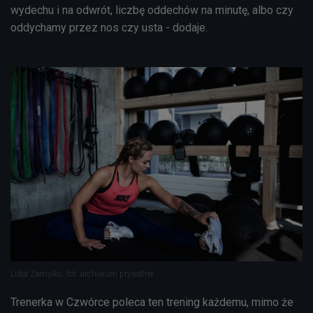
wydechu i na odwrót, liczbę oddechów na minutę, albo czy
oddychamy przez nos czy usta - dodaje.
Lidia Zamyłko. fot. archiwum prywatne
Trenerka w Czwórce poleca ten trening każdemu, mimo że