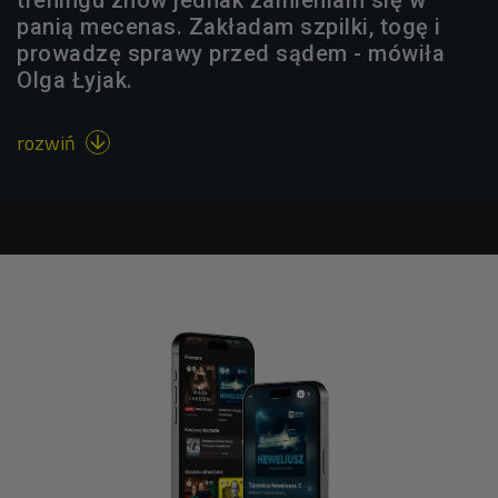
treningu znów jednak zamieniam się w
panią mecenas. Zakładam szpilki, togę i
prowadzę sprawy przed sądem - mówiła
Olga Łyjak.
rozwiń
