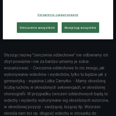
Ustawienia zaawansowane
Odrzucenie wszystkich
Akceptuję wszystkie
W ćwiczenia w domu zaangażuj całe ciało
Słysząc nazwę "ćwiczenia oddechowe" nie odbieramy ich
zbyt poważnie i nie za bardzo umiemy je sobie
wizualizować. - Ćwiczenia oddechowe to nic innego, jak
wykonywanie wdechów i wydechów, tylko tu będzie jak z
gimnastyką - wyjaśnia Lidka Zamyłko. - Mamy określoną
liczbę ruchów, w określonych sekwencjach, w określonej
choreografii. W przypadku ćwiczeń oddechowych będą to
wdechy i wydechy wykonywane wg określonych wzorców,
w określonej pozycji - siedzącej, leżącej itp. Wzorzec
określa nam też np. długość wdechu w stosunku do