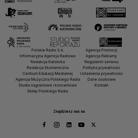
Polskie Radio S.A.
Agencja Promocji
Informacyjna Agencja Radiowa
Agencja Reklamy
Redakcja Katolicka
Regulamin serwisu
Redakcja Ekumeniczna
Polityka prywatności
Centrum Edukacji Medialnej
Ustawienia prywatności
Agencja Muzyczna Polskiego Radia
Dane osobowe
Studia nagraniowe i koncertowe
Kontakt
Sklep Polskiego Radia
Znajdziesz nas na