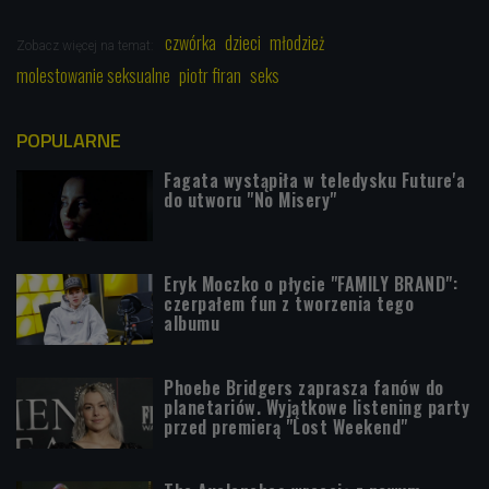
czwórka
dzieci
młodzież
Zobacz więcej na temat:
molestowanie seksualne
piotr firan
seks
POPULARNE
Fagata wystąpiła w teledysku Future'a
do utworu "No Misery"
Eryk Moczko o płycie "FAMILY BRAND":
czerpałem fun z tworzenia tego
albumu
Phoebe Bridgers zaprasza fanów do
planetariów. Wyjątkowe listening party
przed premierą "Lost Weekend"