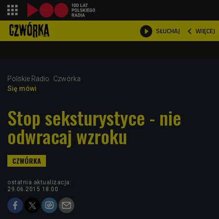
shopping_cart



WIĘCEJ
SŁUCHAJ

Polskie Radio
Czwórka
Się mówi
Stop seksturystyce - nie
odwracaj wzroku
ostatnia aktualizacja:
29.06.2015 18:00