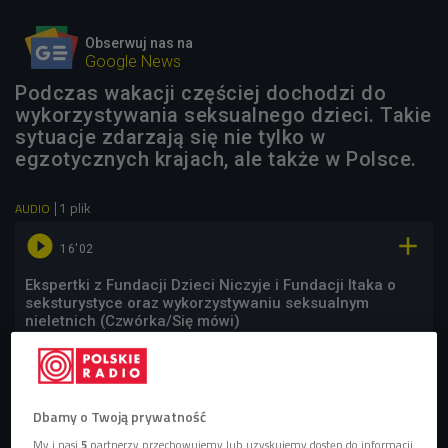
Obserwuj nas na
Google News
Podczas wakacji częściej dochodzi do
wykorzystywania seksualnego dzieci. Takie
sytuacje zdarzają się nie tylko w
egzotycznych krajach, ale także w Polsce.
1 plik
AUDIO


16'02
Ekspertki z Fundacji Dzieci Niczyje i Fundacji Itaka o
seksturystyce oraz wykorzystywaniu seksualnym
nieletnich (Czwórka/Się mówi)
Dbamy o Twoją prywatność
My i nasi
5
partnerzy przechowujemy lub uzyskujemy dostęp do informacji