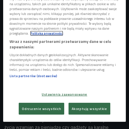
na urządzeniu, takich jak unikalne identyfikatory w plikach cookie w celu
przetwarzania danych osobowych. Użytkownik może zaakceptować swoje
wybory lub zarządzać nimi, klikając poniżej, jak również skorzystać z
prawa do sprzeciwu na podstawie prawnie uzasadnionego interesu lub w
dowolnym momencie na stronie polityki prywatności. Te wybory będą
sygnalizowane naszym partnerom i nie będą miały wpływu na dane
przeglądania.
Polityka prywatności
Wraz z naszymi partnerami przetwarzamy dane w celu
zapewnienia:
Wielu dzieciom nie udaje się pomóc, gdyż osoby, które obserwują niepokojące
Użycie dokładnych danych geolokalizacyjnych. Aktywne skanowanie
sytuacje, np. w hotelach i restauracjach, nie powiadamiają policji
Foto:
charakterystyki urządzenia do celów identyfikacji. Przechowywanie
Materiały prasowe
informacji na urządzeniu lub dostęp do nich. Spersonalizowane reklamy i
treści, pomiar reklam i treści, badnie odbiorców i ulepszanie usług.
Fundacja Dzieci Niczyje prowadzi kampanię społeczną, w
Lista partnerów (dostawców)
której namawia by reagować na wszelkie podejrzane
sytuacje. Gdy dochodzi do bezpośredniego zagrożenia,
należy od razu dzwonić na policję, w pozostałych
Ustawienia zaawansowane
wypadkach trzeba skontaktować się z fundacją poprzez
formularz dostępny na stronie.
Odrzucenie wszystkich
Akceptuję wszystkie
- Wszelkie kontakty seksualne z osobami poniżej 18 roku
życia wzamian za pieniądze czy gadżety są karalne.