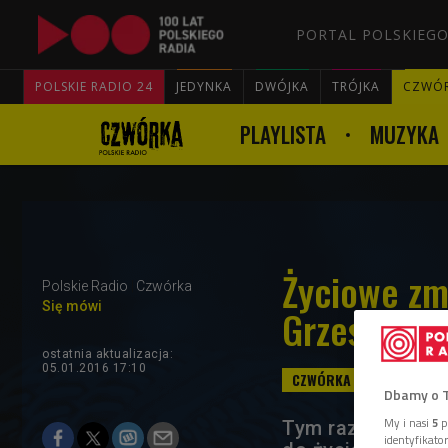
PORTAL POLSKIEGO
POLSKIE RADIO 24
JEDYNKA
DWÓJKA
TRÓJKA
CZWÓ
PLAYLISTA
MUZYKA
Życiowe zm
Polskie Radio
Czwórka
Się mówi
Grzesiaka
ostatnia aktualizacja:
05.01.2016 17:10
Dbamy o 
My i nasi
5
p
Tym razem Mateu
identyfikat