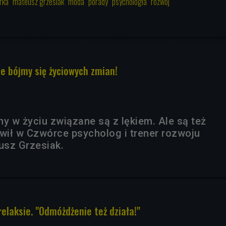
rka
mateusz grzesiak
moda
porady
psychologia
rozwój
ie bójmy się życiowych zmian!
y w życiu związane są z lękiem. Ale są też
ił w Czwórce psycholog i trener rozwoju
usz Grzesiak.
elaksie. "Odmóżdżenie też działa!"