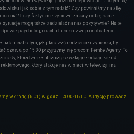
życiu człowieka wywołuje poczucie niepewności. Z czym się
owisku i jak sobie z tym radzić? Czy powinniśmy na siłę
oczenia? I czy faktycznie życiowe zmiany rodzą same
 sytuacje mogą także zadziałać na nas pozytywnie? Na te
odpowie psycholog, coach i trener rozwoju osobistego.
natomiast o tym, jak planować codzienne czynności, by
ać czas, a po 15.30 przyjrzymy się pracom Femke Agemy. To
a mody, która tworzy ubrania pozwalające odciąć się od
reklamowego, który atakuje nas w sieci, w telewizji i na
my w środę (6.01) w godz. 14.00-16.00. Audycję prowadzi