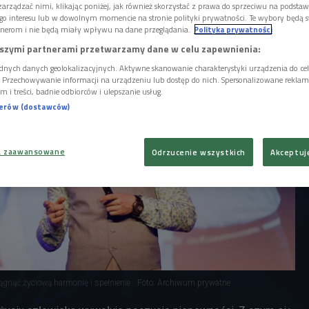
m środowisku np. po przeprowadzce do
arządzać nimi, klikając poniżej, jak również skorzystać z prawa do sprzeciwu na podsta
go interesu lub w dowolnym momencie na stronie polityki prywatności. Te wybory będą 
nerom i nie będą miały wpływu na dane przeglądania.
Polityka prywatności
szymi partnerami przetwarzamy dane w celu zapewnienia:
dnych danych geolokalizacyjnych. Aktywne skanowanie charakterystyki urządzenia do ce
i. Przechowywanie informacji na urządzeniu lub dostęp do nich. Spersonalizowane reklamy 
m i treści, badnie odbiorców i ulepszanie usług.
nerów (dostawców)
a zaawansowane
Odrzucenie wszystkich
Akceptuj
iągnąć życiową harmonię i spełnienie
Foto: Archiwum prywatne