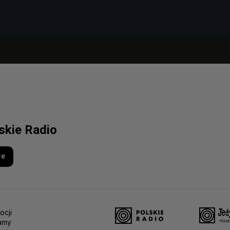
lskie Radio
re
ocji
amy