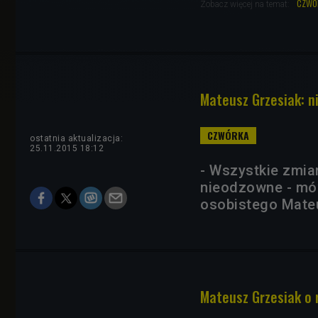
czwó
Zobacz więcej na temat:
Mateusz Grzesiak: n
ostatnia aktualizacja:
25.11.2015 18:12
- Wszystkie zmian
nieodzowne - mów
osobistego Mate
Mateusz Grzesiak o r