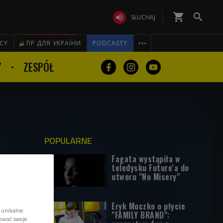
shopping_cart


SŁUCHAJ

ICY
ПР ДЛЯ УКРАЇНИ
PODCASTY
Y
ZESPÓŁ
POPULARNE
Fagata wystąpiła w
teledysku Future'a do
utworu "No Misery"
Eryk Moczko o płycie
 unikalne
"FAMILY BRAND":
tować swoje