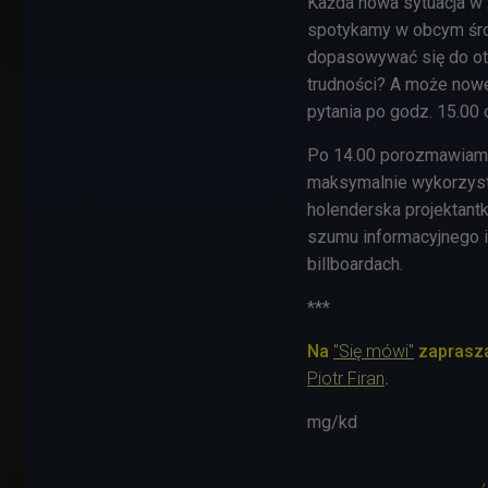
Każda nowa sytuacja w 
spotykamy w obcym środ
dopasowywać się do ot
trudności? A może nowe
pytania po godz. 15.00 
Po 14.00 porozmawiamy 
maksymalnie wykorzyst
holenderska projektantk
szumu informacyjnego i 
billboardach.
***
Na
"Się mówi"
zaprasza
Piotr Firan
.
mg/kd