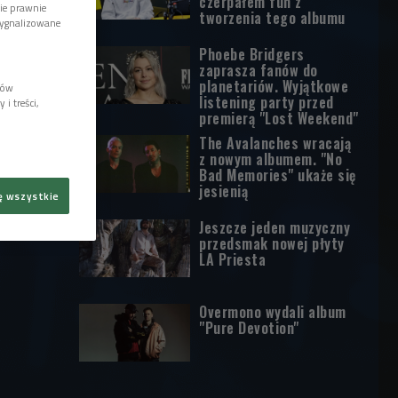
czerpałem fun z
wie prawnie
tworzenia tego albumu
sygnalizowane
Phoebe Bridgers
zaprasza fanów do
planetariów. Wyjątkowe
lów
listening party przed
i treści,
premierą "Lost Weekend"
The Avalanches wracają
z nowym albumem. "No
Bad Memories" ukaże się
jesienią
ę wszystkie
Jeszcze jeden muzyczny
przedsmak nowej płyty
LA Priesta
Overmono wydali album
"Pure Devotion"