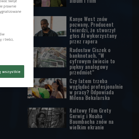
album i film
tować swoje
wie prawnie
sygnalizowane
Kanye West znów
pozwany. Producent
twierdzi, że stworzył
lów
głos AI wykorzystany
i treści,
przez rapera
Radosław Ciszek o
banknotach. "W
cyfrowym świecie to
piękny analogowy
przedmiot"
ę wszystkie
Czy latem trzeba
wyglądać profesjonalnie
w pracy? Odpowiada
Milena Bekalarska
Kultowy film Grety
Gerwig i Noaha
Baumbacha znów na
wielkim ekranie