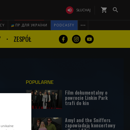
shopping_cart


SŁUCHAJ

ICY
ПР ДЛЯ УКРАЇНИ
PODCASTY
Y
ZESPÓŁ
POPULARNE
Film dokumentalny o
powrocie Linkin Park
trafi do kin
Amyl and the Sniffers
zapowiadają koncertowy
 unikalne