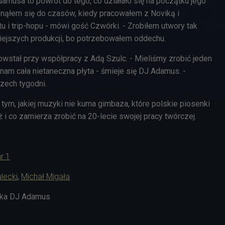
musa to powrót do tego, co działało się na początku jego
ofnąłem się do czasów, kiedy pracowałem z Noviką i
tu i trip-hopu - mówi gość Czwórki. - Zrobiłem utwory tak
ejszych produkcji, bo potrzebowałem oddechu.
owstał przy współpracy z Adą Szulc. - Mieliśmy zrobić jeden
nam cała nietaneczna płyta - śmieje się DJ Adamus. -
rzech tygodni.
 tym, jakiej muzyki nie kuma gimbaza, które polskie piosenki
i co zamierza zrobić na 20-lecie swojej pracy twórczej.
r 1
ulecki
,
Michał Migała
aka DJ Adamus