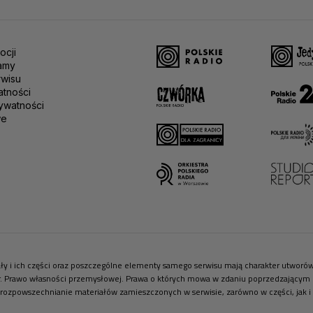
ocji
amy
rwisu
atności
ywatności
we
riały i ich części oraz poszczególne elementy samego serwisu mają charakter utwor
r. Prawo własności przemysłowej. Prawa o których mowa w zdaniu poprzedzającym pr
 rozpowszechnianie materiałów zamieszczonych w serwisie, zarówno w części, jak i