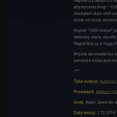
Najnowszy album DJ Ada
artystycznej drogi. - C
słuchałem dużo chill-ou
różne od moich wcześni
Krążek "1000 miejsc" p
taneczny utwór, wyszła 
Nagraliśmy ją w ciągu t
Artysta opowiadał też o
zamierza wziąć pod nóż 
***
Tytuł audycji:
Audycja n
Prowadzili:
Mariusz Inf
Gość:
Adam Jaworski 
Data emisji:
1.12.2014