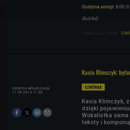
Godzina emisji:
8.00-9
(kul/kd)
czwó
Zobacz więcej na temat:
Kasia Klimczyk: by
ostatnia aktualizacja:
11.09.2014 11:30
Kasia Klimczyk, z
dzięki pojawieniu
Wokalistka sama 
teksty i komponu