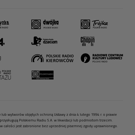
ów lub wytworów objętych ochroną Ustawy z dnia 4 lutego 1994 r. o prawie
zysługują Polskiemu Radiu S.A. w likwidacji lub podmiotom trzecim.
 w całości jest zabronione bez uprzedniej pisemnej zgody uprawnionego.