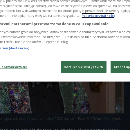
tydzę się tego, że pozostaję na pograniczu
ory w plikach cookie w celu przetwarzania danych osobowych. Użytkownik może zaakcep
arządzać nimi, klikając poniżej, jak również skorzystać z prawa do sprzeciwu na podsta
groundu.
go interesu lub w dowolnym momencie na stronie polityki prywatności. Te wybory będą 
nerom i nie będą miały wpływu na dane przeglądania.
Polityka prywatności
szymi partnerami przetwarzamy dane w celu zapewnienia:
dnych danych geolokalizacyjnych. Aktywne skanowanie charakterystyki urządzenia do ce
i. Przechowywanie informacji na urządzeniu lub dostęp do nich. Spersonalizowane reklamy 
m i treści, badnie odbiorców i ulepszanie usług.
nerów (dostawców)
a zaawansowane
Odrzucenie wszystkich
Akceptuj
i opowiedział w Czwórce o krążku "1000 miejsc"
Foto: PAP/Marek Gorczyński