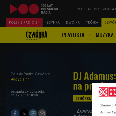
PORTAL POLSKIEGO
POLSKIE RADIO 24
JEDYNKA
DWÓJKA
TRÓJKA
CZWÓ
PLAYLISTA
MUZYKA
DJ Adamus:
Polskie Radio
Czwórka
Audycja nr 1
na przetrw
ostatnia aktualizacja:
01.12.2014 10:00
Dbamy o 
- Zawsze romanso
My i nasi
5
p