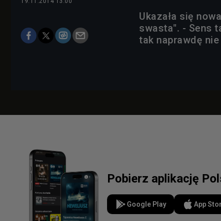
19.11.2014 13:00
Ukazała się now
swasta". - Sens 
tak naprawdę nie
Pobierz aplikację Po
Google Play
App Sto