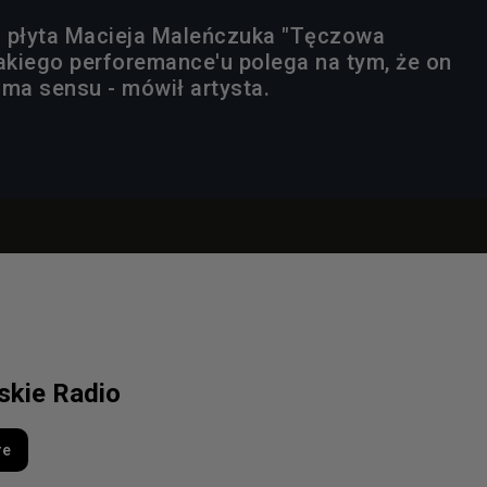
a płyta Macieja Maleńczuka "Tęczowa
takiego perforemance'u polega na tym, że on
 ma sensu - mówił artysta.
lskie Radio
re