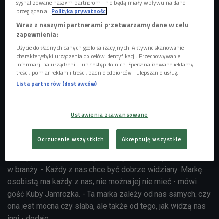
sygnalizowane naszym partnerom i nie będą miały wpływu na dane
przeglądania.
Polityka prywatności
Wraz z naszymi partnerami przetwarzamy dane w celu
zapewnienia:
Użycie dokładnych danych geolokalizacyjnych. Aktywne skanowanie
charakterystyki urządzenia do celów identyfikacji. Przechowywanie
informacji na urządzeniu lub dostęp do nich. Spersonalizowane reklamy i
treści, pomiar reklam i treści, badnie odbiorców i ulepszanie usług.
Lista partnerów (dostawców)
zdjęcie ilustracyjne
Foto: A Lot Of People/Shutterstock
Ustawienia zaawansowane
Budowa silnej marki osobistej to długotrwały i trudny
proces. Warto jednak poświęcić mu swój czas, energię i
Odrzucenie wszystkich
Akceptuję wszystkie
talenty. Marka osobista z czasem zaprocentuje - bezcenną
siecią kontaktów, wyższą pozycją zawodową i szacunkiem
w branży. - Każdy z nas chce być dobrze widziany. Markę
osobistą ma każdy z nas, nie można jej nie mieć - mówi
gość Kuby Jamrozka. - Ta marka zależy od nas samych, czy
ona jest mocna czy słaba, ale także od tego, jak widzą nas
inni - dodaje.