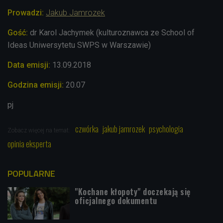
Prowadzi:
Jakub Jamrozek
Gość:
dr Karol Jachymek (kulturoznawca ze School of
Ideas Uniwersytetu SWPS w Warszawie)
Data emisji:
13
.09.2018
Godzina emisji:
20.07
pj
czwórka
jakub jamrozek
psychologia
Zobacz więcej na temat:
opinia eksperta
POPULARNE
"Kochane kłopoty" doczekają się
oficjalnego dokumentu