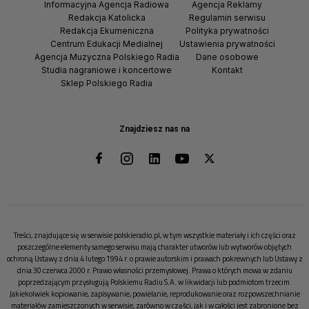
Informacyjna Agencja Radiowa
Agencja Reklamy
Redakcja Katolicka
Regulamin serwisu
Redakcja Ekumeniczna
Polityka prywatności
Centrum Edukacji Medialnej
Ustawienia prywatności
Agencja Muzyczna Polskiego Radia
Dane osobowe
Studia nagraniowe i koncertowe
Kontakt
Sklep Polskiego Radia
Znajdziesz nas na
Treści, znajdujące się w serwisie polskieradio.pl, w tym wszystkie materiały i ich części oraz
poszczególne elementy samego serwisu mają charakter utworów lub wytworów objętych
ochroną Ustawy z dnia 4 lutego 1994 r. o prawie autorskim i prawach pokrewnych lub Ustawy z
dnia 30 czerwca 2000 r. Prawo własności przemysłowej. Prawa o których mowa w zdaniu
poprzedzającym przysługują Polskiemu Radiu S.A. w likwidacji lub podmiotom trzecim.
Jakiekolwiek kopiowanie, zapisywanie, powielanie, reprodukowanie oraz rozpowszechnianie
materiałów zamieszczonych w serwisie, zarówno w części, jak i w całości jest zabronione bez