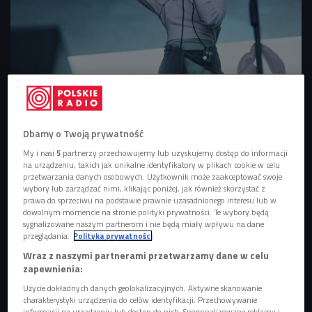
CARBON Silesia Festival 2022 - Coals.
Foto: Łukasz Nowak/oh! hello media
Familoki i kopalnie. Estetyka Coals
Dbamy o Twoją prywatność
CARBON Silesia Festival to dwudniowe święto muzyki
My i nasi
5
partnerzy przechowujemy lub uzyskujemy dostęp do informacji
elektronicznej, które po raz drugi odbywa się w Sztolni
na urządzeniu, takich jak unikalne identyfikatory w plikach cookie w celu
Królowa Luiza w Zabrzu pod patronatem Czwórki
. W tym
przetwarzania danych osobowych. Użytkownik może zaakceptować swoje
wybory lub zarządzać nimi, klikając poniżej, jak również skorzystać z
roku na trzech scenach wystąpi ponad 40 wykonawców -
prawa do sprzeciwu na podstawie prawnie uzasadnionego interesu lub w
wśród nich
m.in
. po raz pierwszy w Polsce duet Glowal,
dowolnym momencie na stronie polityki prywatności. Te wybory będą
sygnalizowane naszym partnerom i nie będą miały wpływu na dane
Kraa&Smaak, Adana Twins i NTO oraz czołówka polskiej
przeglądania.
Polityka prywatności
sceny elektronicznej -
w tym Coals, którzy pierwszego dnia
Wraz z naszymi partnerami przetwarzamy dane w celu
festiwalu zagrali na Scenie Głównej.
W naszym plenerowym
zapewnienia:
studiu muzycy pojawili się tuż po próbie. - Jesteśmy
Użycie dokładnych danych geolokalizacyjnych. Aktywne skanowanie
spokojni o dzisiejszy występ, bo wszystko jest tu świetnie
charakterystyki urządzenia do celów identyfikacji. Przechowywanie
informacji na urządzeniu lub dostęp do nich. Spersonalizowane reklamy i