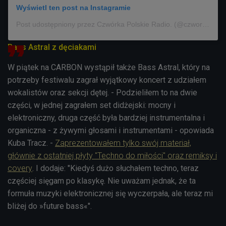
Wyświetl ten post na Instagramie
Post udostępniony przez Czwórka Polskie Radio. (@czworka_polskieradio)
Bass Astral z dęciakami
W piątek na CARBON wystąpił także Bass Astral, który na
potrzeby festiwalu zagrał wyjątkowy koncert z udziałem
wokalistów oraz sekcji dętej. - Podzieliłem to na dwie
części, w jednej zagrałem set didżejski: mocny i
elektroniczny, druga część była bardziej instrumentalna i
organiczna - z żywymi głosami i instrumentami - opowiada
Kuba Tracz. -
Zaprezentowałem tylko swój materiał,
głównie z ostatniej płyty "Techno do miłości" oraz remiksy i
covery
. I dodaje: "Kiedyś dużo słuchałem techno, teraz
częściej sięgam po klasykę. Nie uważam jednak, że ta
formuła muzyki elektronicznej się wyczerpała, ale teraz mi
bliżej do »future bass«".