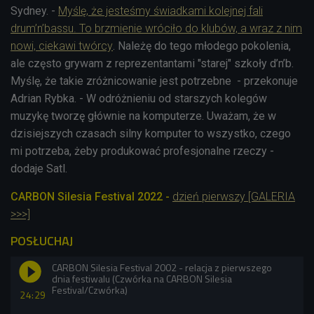
Sydney. -
Myślę, że jesteśmy świadkami kolejnej fali
drum’n’bassu. To brzmienie wróciło do klubów, a wraz z nim
nowi, ciekawi twórcy
. Należę do tego młodego pokolenia,
ale często grywam z reprezentantami "starej" szkoły d’n
’
b.
Myślę, że takie zróżnicowanie jest potrzebne - przekonuje
Adrian Rybka. - W odróżnieniu od starszych kolegów
muzykę tworzę głównie na komputerze. Uważam, że w
dzisiejszych czasach silny komputer to wszystko, czego
mi potrzeba, żeby produkować profesjonalne rzeczy -
dodaje Satl.
CARBON Silesia Festival 2022 -
dzień pierwszy [GALERIA
>>>]
POSŁUCHAJ
CARBON Silesia Festival 2002 - relacja z pierwszego
dnia festiwalu (Czwórka na CARBON Silesia
Festival/Czwórka)
24:29