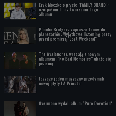
Eryk Moczko o płycie "FAMILY BRAND":
czerpałem fun z tworzenia tego
albumu
Phoebe Bridgers zaprasza fanów do
planetariów. Wyjątkowe listening party
przed premierą "Lost Weekend"
The Avalanches wracają z nowym
albumem. "No Bad Memories" ukaże się
jesienią
Jeszcze jeden muzyczny przedsmak
nowej płyty LA Priesta
Overmono wydali album "Pure Devotion"