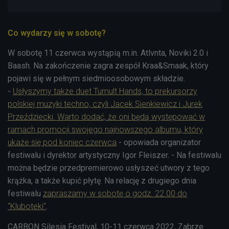
Co wydarzy się w sobotę?
W sobotę 11 czerwca wystąpią m.in. Atlvnta, Noviki 2.0 i
Baash. Na zakończenie zagra zespół Kraa&Smaak, który
pojawi się w pełnym siedmioosobowym składzie.
-
Usłyszymy także duet Tumult Hands, to prekursorzy
polskiej muzyki techno, czyli Jacek Sienkiewicz i Jurek
Przeździecki. Warto dodać, że oni będą występować w
ramach promocji swojego najnowszego albumu, który
ukaże się pod koniec czerwca
- opowiada organizator
festiwalu i dyrektor artystyczny Igor Fleiszer. - Na festiwalu
można będzie przedpremierowo usłyszeć utwory z tego
krążka, a także kupić płytę. Na relację z drugiego dnia
festiwalu
zapraszamy w sobotę o godz. 22.00 do
"Kluboteki"
.
CARBON Silesia Festival, 10-11 czerwca 2022, Zabrze