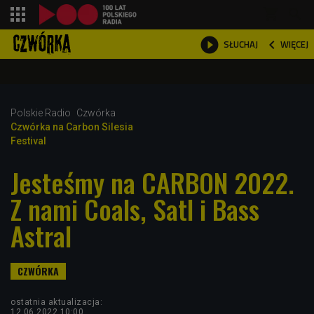
shopping_cart



WIĘCEJ
SŁUCHAJ

Polskie Radio
Czwórka
Czwórka na Carbon Silesia
Festival
Jesteśmy na CARBON 2022.
Z nami Coals, Satl i Bass
Astral
ostatnia aktualizacja:
12.06.2022 10:00