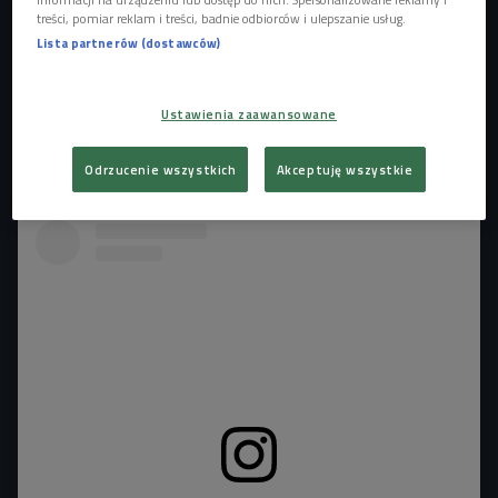
zorganizowane - przyznają rozmówcy Kamila
treści, pomiar reklam i treści, badnie odbiorców i ulepszanie usług.
Jasieńskiego. - Jesteśmy pod wrażeniem miejsca, w
Lista partnerów (dostawców)
którym zagramy, czyli samej Sztolni. Bardzo mi się podoba
wykorzystywanie industrialnych przestrzeni. To jest moja
estetyka: familoki i kopalne. No i jesteśmy w domu, bo
Ustawienia zaawansowane
miejscowość, z której pochodzę, oddalona jest od Zabrza o
10 min samochodem - dodaje Kacha Kowalczyk.
Odrzucenie wszystkich
Akceptuję wszystkie