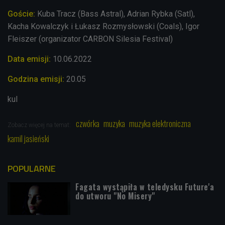
Goście:
Kuba Tracz (Bass Astral), Adrian Rybka (Satl),
Kacha Kowalczyk i Łukasz
Rozmysłowski (
Coals), Igor
Fleiszer (organizator CARBON
Silesia Festival)
Data emisji:
10.06.2022
Godzina emisji:
20.05
kul
czwórka
muzyka
muzyka elektroniczna
Zobacz więcej na temat:
kamil jasieński
POPULARNE
Fagata wystąpiła w teledysku Future'a
do utworu "No Misery"