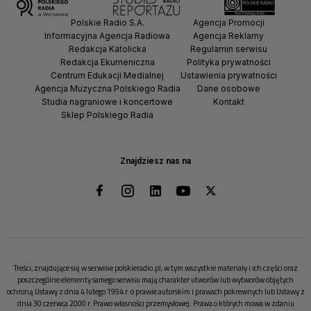
Polskie Radio S.A.
Agencja Promocji
Informacyjna Agencja Radiowa
Agencja Reklamy
Redakcja Katolicka
Regulamin serwisu
Redakcja Ekumeniczna
Polityka prywatności
Centrum Edukacji Medialnej
Ustawienia prywatności
Agencja Muzyczna Polskiego Radia
Dane osobowe
Studia nagraniowe i koncertowe
Kontakt
Sklep Polskiego Radia
Znajdziesz nas na
Treści, znajdujące się w serwisie polskieradio.pl, w tym wszystkie materiały i ich części oraz
poszczególne elementy samego serwisu mają charakter utworów lub wytworów objętych
ochroną Ustawy z dnia 4 lutego 1994 r. o prawie autorskim i prawach pokrewnych lub Ustawy z
dnia 30 czerwca 2000 r. Prawo własności przemysłowej. Prawa o których mowa w zdaniu