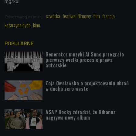
mg/kul
czwórka
festiwal filmowy
film
francja
Zobacz więcej na temat:
katarzyna dydo
kino
POPULARNE
Generator muzyki AI Suno przegrało
pierwszy wielki proces o prawa
autorskie
Zoja Owsiańska o projektowaniu ubrań
w duchu zero waste
A$AP Rocky zdradził, że Rihanna
nagrywa nowy album