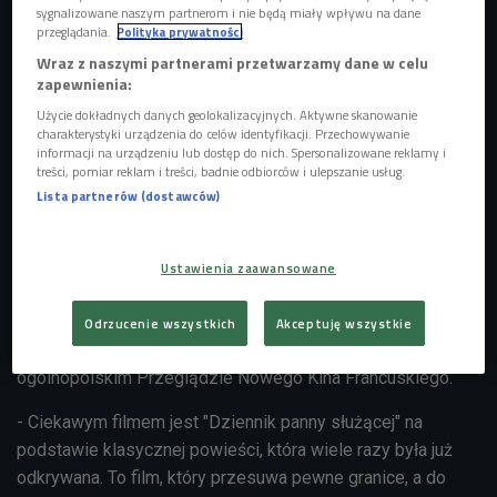
sygnalizowane naszym partnerom i nie będą miały wpływu na dane
przeglądania.
Polityka prywatności
Wraz z naszymi partnerami przetwarzamy dane w celu
zapewnienia:
Użycie dokładnych danych geolokalizacyjnych. Aktywne skanowanie
charakterystyki urządzenia do celów identyfikacji. Przechowywanie
informacji na urządzeniu lub dostęp do nich. Spersonalizowane reklamy i
treści, pomiar reklam i treści, badnie odbiorców i ulepszanie usług.
Lista partnerów (dostawców)
"Dziennik panny służącej" to pikantna opowieść osadzona w realiach francuskiej
prowincji z początków XX wieku
Foto: Materiały prasowe
Francuskie kino to inteligentny humor, ciekawa psychologia
Ustawienia zaawansowane
postaci i dobrze napisane scenariusze. Po wielkim
sukcesie "Nietykalnych" czas na kolejne filmy twórców znad
Odrzucenie wszystkich
Akceptuję wszystkie
Sekwany, które będzie można obejrzeć w maju na
ogólnopolskim Przeglądzie Nowego Kina Francuskiego.
- Ciekawym filmem jest "Dziennik panny służącej" na
podstawie klasycznej powieści, która wiele razy była już
odkrywana. To film, który przesuwa pewne granice, a do