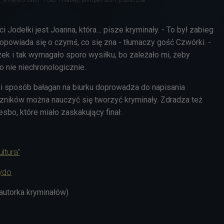
 Jodełki jest Joanna, która… pisze kryminały. - To był zabieg
 opowiada się o czymś, co się zna - tłumaczy gość Czwórki. -
żek i tak wymagało sporo wysiłku, bo zależało mi, żeby
o nie niechronologicznie.
ki sposób bałagan na biurku doprowadza do napisania
czników można nauczyć się tworzyć kryminały. Zdradza też
esbo, które miało zaskakujący finał.
ultura"
ydo
autorka kryminałów)