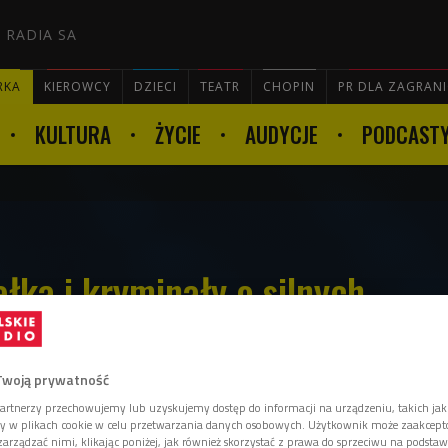
 RADIA SA
RKA
KIEROWCY
DZIECI
TEATR
CHOPIN
PR DLA ZAGRAN
KULTURA
ŻYCIE
AUDYCJE
PODCAST

łka i kryminały o silnych
Twoją prywatność
artnerzy przechowujemy lub uzyskujemy dostęp do informacji na urządzeniu, takich jak
isał, że w moich książkach "ubieram
ory w plikach cookie w celu przetwarzania danych osobowych. Użytkownik może zaakcep
arządzać nimi, klikając poniżej, jak również skorzystać z prawa do sprzeciwu na podsta