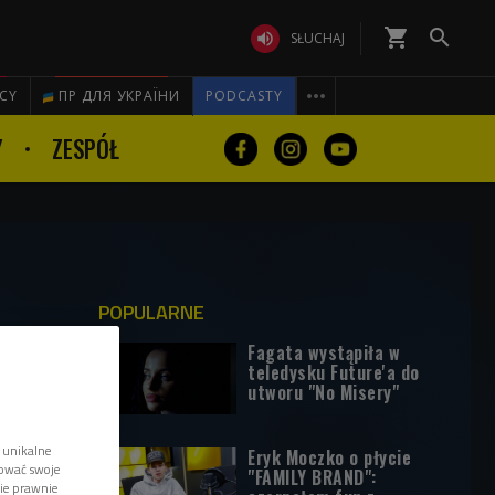
shopping_cart


SŁUCHAJ

ICY
ПР ДЛЯ УКРАЇНИ
PODCASTY
Y
ZESPÓŁ
POPULARNE
Fagata wystąpiła w
teledysku Future'a do
utworu "No Misery"
 unikalne
Eryk Moczko o płycie
tować swoje
"FAMILY BRAND":
wie prawnie