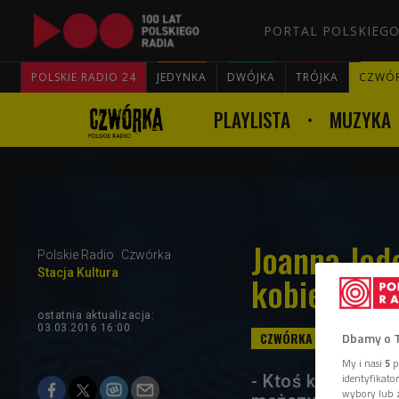
PORTAL POLSKIEGO
POLSKIE RADIO 24
JEDYNKA
DWÓJKA
TRÓJKA
CZWÓ
PLAYLISTA
MUZYKA
Joanna Jode
Polskie Radio
Czwórka
Stacja Kultura
kobietach
ostatnia aktualizacja:
03.03.2016 16:00
Dbamy o 
My i nasi
5
p
- Ktoś kiedyś nap
identyfikat
wybory lub z