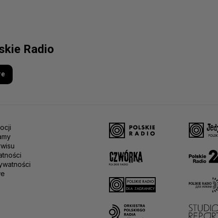
lskie Radio
re
ocji
amy
rwisu
atności
ywatności
we