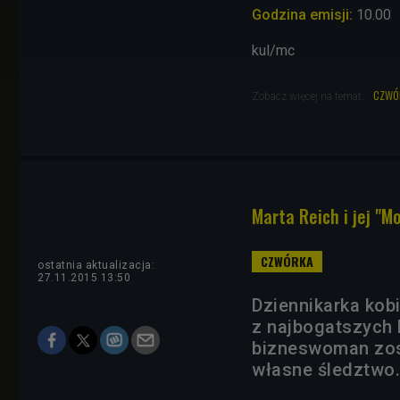
Godzina emisji:
10.00
kul/mc
czwó
Zobacz więcej na temat:
Marta Reich i jej "M
ostatnia aktualizacja:
27.11.2015 13:50
Dziennikarka ko
z najbogatszych k
bizneswoman zos
własne śledztwo.