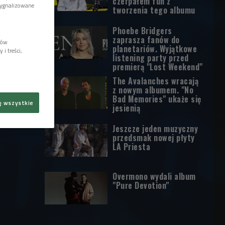
czerpałem fun z
sygnalizowane
tworzenia tego albumu
Phoebe Bridgers
zaprasza fanów do
lów
planetariów. Wyjątkowe
i treści,
listening party przed
premierą "Lost Weekend"
The Avalanches wracają
z nowym albumem. "No
Bad Memories" ukaże się
ę wszystkie
jesienią
Jeszcze jeden muzyczny
przedsmak nowej płyty
LA Priesta
Overmono wydali album
"Pure Devotion"