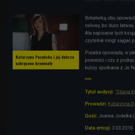
Bohaterką obu opowieści
celowy, bo dużo łatwiej
Ale napisanie tych ksią
czytelnik mógł sięgać p
Pisarka opowiada, w ja
Katarzyna Puzyńska i jej dobrze
powieści i czy z podrę
nakręcone kryminały
kulisy spotkania z Jo N
***
Tytuł audycji:
"Stacja K
Prowadzi:
Katarzyna D
Gość:
Joanna Jodełka (
Data emisji:
3.03.2016