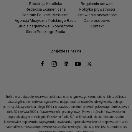
Redakcja Katolicka
Regulamin serwisu
Redakcja Ekumeniczna
Polityka prywatności
Centrum Edukacji Medialnej
Ustawienia prywatności
Agencja Muzyczna Polskiego Radia
Dane osobowe
Studia nagraniowe i koncertowe
Kontakt
Sklep Polskiego Radia
Znajdziesz nas na
Treści, znajdujące się w serwisie polskieradio.pl, w tym wszystkie materiały i ich części oraz
poszczególne elementy samego serwisu mają charakter utworów lub wytworów objętych
ochroną Ustawy z dnia 4 lutego 1994 r. o prawie autorskim i prawach pokrewnych lub Ustawy z
dnia 30 czerwca 2000 r. Prawo własności przemysłowej. Prawa o których mowa w zdaniu
poprzedzającym przysługują Polskiemu Radiu S.A. w likwidacji lub podmiotom trzecim.
Jakiekolwiek kopiowanie, zapisywanie, powielanie, reprodukowanie oraz rozpowszechnianie
materiałów zamieszczonych w serwisie, zarówno w części, jak i w całości jest zabronione bez
uprzedniej pisemnej zgody uprawnionego.