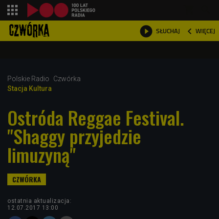
shopping_cart



WIĘCEJ
SŁUCHAJ

Polskie Radio
Czwórka
Stacja Kultura
Ostróda Reggae Festival.
"Shaggy przyjedzie
limuzyną"
ostatnia aktualizacja:
12.07.2017 13:00