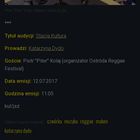
Piotr "Piter" Kolaj, Maken i Kasia Dydo
***
Tytuł audycji:
Stacja Kultura
Prowadzi:
Katarzyna Dydo
Goście:
Piotr "Piter" Kolaj (organizator Ostróda Reggae
Festival)
Data emisji:
12.07.2017
Godzina emisji:
11.05
kul/jsz
czwórka
muzyka
reggae
maken
Zobacz więcej na temat:
katarzyna dydo