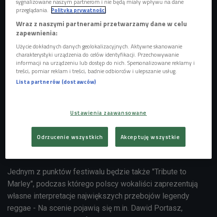
sygnalizowane naszym partnerom i nie będą miały wpływu na dane
przeglądania.
Polityka prywatności
Wraz z naszymi partnerami przetwarzamy dane w celu
zapewnienia:
Użycie dokładnych danych geolokalizacyjnych. Aktywne skanowanie
charakterystyki urządzenia do celów identyfikacji. Przechowywanie
informacji na urządzeniu lub dostęp do nich. Spersonalizowane reklamy i
treści, pomiar reklam i treści, badnie odbiorców i ulepszanie usług.
Lista partnerów (dostawców)
Ustawienia zaawansowane
Shaggy jest zdobywcą wielu Grammy i jednym z najważniejszych jamajskich
Odrzucenie wszystkich
Akceptuję wszystkie
artystów. Cieszy się nieprzerwanym sukcesem w świecie reggae/dancehall, a
jego wpływ na globalny pop jest niepodważalny. Ostródę odwiedzi po raz
pierwszy
Foto: PAP/Abaca/AA
Jednym z punktów festiwalu będzie także "Tribute to
Marley", podczas którego polscy wokaliści zaprezentują
własne interpretacje największych przebojów legendy
reggae - Na scenie pojawią się m.in. Dawid Portasz,