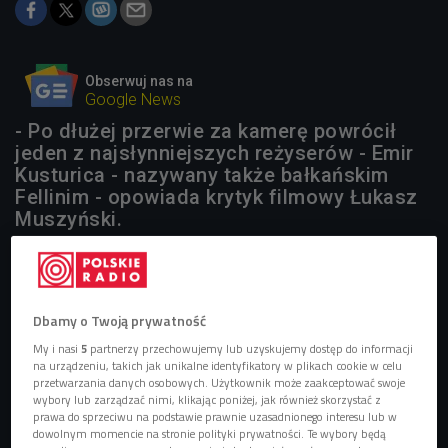
Obserwuj nas na
Google News
- Po dłużej przerwie za kamerę powrócił
jeden z najsłynniejszych reżyserów - Emir
Kusturica - nazywany także bałkańskim
Fellinim - opowiada krytyk filmowy Łukasz
Muszyński.
1 plik
AUDIO


14'04
Dbamy o Twoją prywatność
Krytyk filmowy Łukasz Muszyński ocenia filmowe
My i nasi
5
partnerzy przechowujemy lub uzyskujemy dostęp do informacji
premiery (Stacja Kultura/Czwórka)
na urządzeniu, takich jak unikalne identyfikatory w plikach cookie w celu
przetwarzania danych osobowych. Użytkownik może zaakceptować swoje
wybory lub zarządzać nimi, klikając poniżej, jak również skorzystać z
prawa do sprzeciwu na podstawie prawnie uzasadnionego interesu lub w
dowolnym momencie na stronie polityki prywatności. Te wybory będą