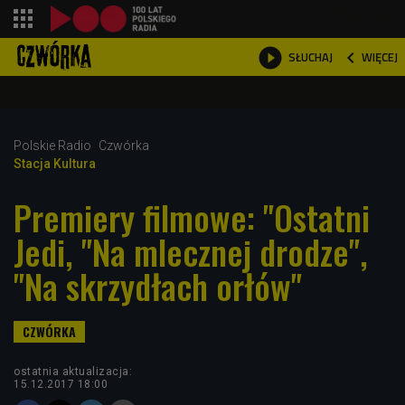
shopping_cart



WIĘCEJ
SŁUCHAJ

Polskie Radio
Czwórka
Stacja Kultura
Premiery filmowe: "Ostatni
Jedi, "Na mlecznej drodze",
"Na skrzydłach orłów"
ostatnia aktualizacja:
15.12.2017 18:00