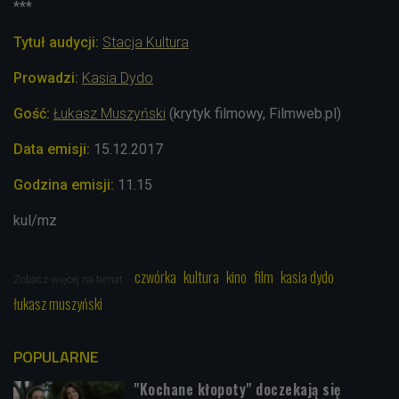
***
Tytuł audycji:
Stacja Kultura
Prowadzi:
Kasia Dydo
Gość:
Łukasz Muszyński
(krytyk filmowy, Filmweb.pl)
Data emisji:
15.12.2017
Godzina emisji:
11.15
kul/mz
czwórka
kultura
kino
film
kasia dydo
Zobacz więcej na temat:
łukasz muszyński
POPULARNE
"Kochane kłopoty" doczekają się