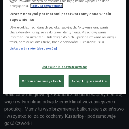
sygnalizowane naszym partnerom i nie będą miały wpływu na dane
przeglądania.
Polityka prywatności
Wraz z naszymi partnerami przetwarzamy dane w celu
zapewnienia:
Użycie dokładnych danych geolokalizacyjnych. Aktywne skanowanie
charakterystyki urządzenia do celów identyfikacji. Przechowywanie
informacji na urządzeniu lub dostęp do nich. Spersonalizowane reklamy i
treści, pomiar reklam i treści, badnie odbiorców i ulepszanie usług.
Lista partnerów (dostawców)
Emir Kusturica i Monica Bellucci na planie filmu "Na mlecznej drodze"
Foto:
Ustawienia zaawansowane
Marcel Hartmann/Kino Świat
"Na mlecznej drodze" to opowieść o miłości skazanej na
Odrzucenie wszystkich
Akceptuję wszystkie
porażkę, z konfliktem zbrojnym na Bałkanach w tle i Monicą
Bellucci w roli głównej. - Kusturica nie lubi eksperymentów,
więc i w tym filmie odnajdziemy klimat wcześniejszych
produkcji. Mamy tu wyolbrzymienie, bałkańskie szaleństwo
i wszystko to, za co kochamy Kusturicę - podsumowuje
gość Czwórki.