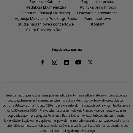
Redakcja Katolicka
Regulamin serwisu
Redakcja Ekumeniczna
Polityka prywatności
Centrum Edukacji Medialnej
Ustawienia prywatności
Agencja Muzyczna Polskiego Radia
Dane osobowe
Studia nagraniowe i koncertowe
Kontakt
Sklep Polskiego Radia
Znajdziesz nas na
Treści, znajdujące się w serwisie polskieradio.pl, w tym wszystkie materiały i ich części oraz
poszczególne elementy samego serwisu mają charakter utworów lub wytworów objętych
ochroną Ustawy z dnia 4 lutego 1994 r. o prawie autorskim i prawach pokrewnych lub Ustawy z
dnia 30 czerwca 2000 r. Prawo własności przemysłowej. Prawa o których mowa w zdaniu
poprzedzającym przysługują Polskiemu Radiu S.A. w likwidacji lub podmiotom trzecim.
Jakiekolwiek kopiowanie, zapisywanie, powielanie, reprodukowanie oraz rozpowszechnianie
materiałów zamieszczonych w serwisie, zarówno w części, jak i w całości jest zabronione bez
uprzedniej pisemnej zgody uprawnionego.