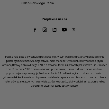
Sklep Polskiego Radia
Znajdziesz nas na
Treści, znajdujące się w serwisie polskieradio.pl, w tym wszystkie materiały i ich części oraz
poszczególne elementy samego serwisu mają charakter utworów lub wytworów objętych
ochroną Ustawy z dnia 4 lutego 1994 r. o prawie autorskim i prawach pokrewnych lub Ustawy z
dnia 30 czerwca 2000 r. Prawo własności przemysłowej. Prawa o których mowa w zdaniu
poprzedzającym przysługują Polskiemu Radiu S.A. w likwidacji lub podmiotom trzecim.
Jakiekolwiek kopiowanie, zapisywanie, powielanie, reprodukowanie oraz rozpowszechnianie
materiałów zamieszczonych w serwisie, zarówno w części, jak i w całości jest zabronione bez
uprzedniej pisemnej zgody uprawnionego.