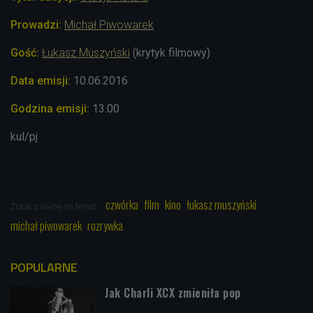
Prowadzi:
Michał Piwowarek
Gość:
Łukasz Muszyński
(krytyk filmowy)
Data emisji:
10.06.2016
Godzina emisji:
13.00
kul/pj
czwórka
film
kino
łukasz muszyński
Zobacz więcej na temat:
michał piwowarek
rozrywka
POPULARNE
Jak Charli XCX zmieniła pop