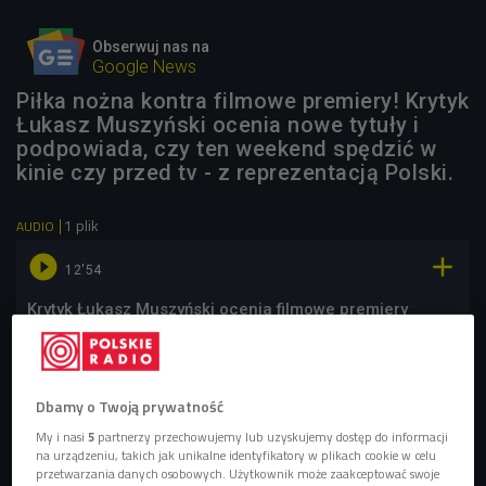
Obserwuj nas na
Google News
Piłka nożna kontra filmowe premiery! Krytyk
Łukasz Muszyński ocenia nowe tytuły i
podpowiada, czy ten weekend spędzić w
kinie czy przed tv - z reprezentacją Polski.
1 plik
AUDIO


12'54
Krytyk Łukasz Muszyński ocenia filmowe premiery
(Stacja Kultura/Czwórka)
Dbamy o Twoją prywatność
My i nasi
5
partnerzy przechowujemy lub uzyskujemy dostęp do informacji
na urządzeniu, takich jak unikalne identyfikatory w plikach cookie w celu
przetwarzania danych osobowych. Użytkownik może zaakceptować swoje