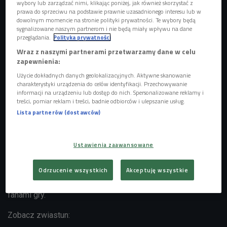
wybory lub zarządzać nimi, klikając poniżej, jak również skorzystać z
prawa do sprzeciwu na podstawie prawnie uzasadnionego interesu lub w
dowolnym momencie na stronie polityki prywatności. Te wybory będą
sygnalizowane naszym partnerom i nie będą miały wpływu na dane
przeglądania.
Polityka prywatności
Wraz z naszymi partnerami przetwarzamy dane w celu
zapewnienia:
Użycie dokładnych danych geolokalizacyjnych. Aktywne skanowanie
W filmie "Zanim się pojawiłeś" występują Emilia Clarke znana z "Gry o Tron"
charakterystyki urządzenia do celów identyfikacji. Przechowywanie
oraz Sam Claflin, czyli Finnick w "Igrzyskach śmierci"
Foto: mat.
informacji na urządzeniu lub dostęp do nich. Spersonalizowane reklamy i
prasowe/Forum Film Poland
treści, pomiar reklam i treści, badnie odbiorców i ulepszanie usług.
Lista partnerów (dostawców)
Na ekranach kin w ten weekend cztery premierowe tytuły. W
tym m.in. "Warcraft. Początek" - epicka opowieść fantasy
oparta na popularnej grze wideo. - Film nie miał polskiego
Ustawienia zaawansowane
pokazu prasowego, ale recenzje, które napływają zza
oceaniu nie są obiecujące - mówi gość Czwórki. Jak się
Odrzucenie wszystkich
Akceptuję wszystkie
jednak okazuje, najbardziej narzekają ci, którzy nie są
fanami gry.
Zobacz zwiastun: