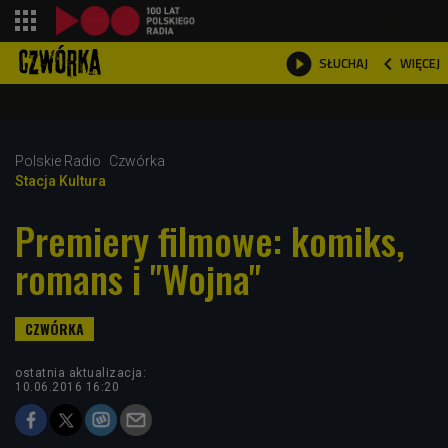
shopping_cart



WIĘCEJ
SŁUCHAJ

Polskie Radio
Czwórka
Stacja Kultura
Premiery filmowe: komiks,
romans i "Wojna"
ostatnia aktualizacja:
10.06.2016 16:20