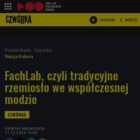
shopping_cart



WIĘCEJ
SŁUCHAJ

Polskie Radio
Czwórka
Stacja Kultura
FachLab, czyli tradycyjne
rzemiosło we współczesnej
modzie
ostatnia aktualizacja:
11.12.2024 15:03