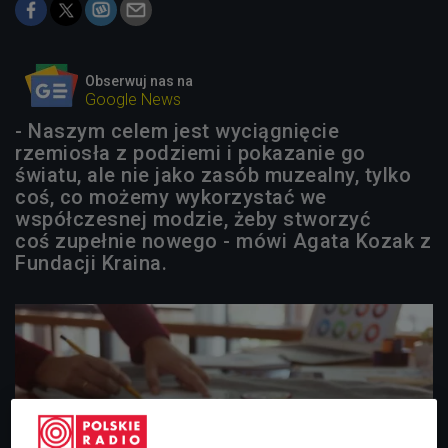
Obserwuj nas na
Google News
- Naszym celem jest wyciągnięcie
rzemiosła z podziemi i pokazanie go
światu, ale nie jako zasób muzealny, tylko
coś, co możemy wykorzystać we
współczesnej modzie, żeby stworzyć
coś zupełnie nowego - mówi Agata Kozak z
Fundacji Kraina.