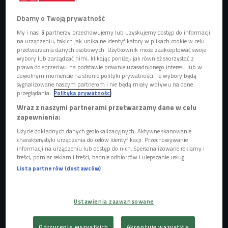
Dbamy o Twoją prywatność
My i nasi
5
partnerzy przechowujemy lub uzyskujemy dostęp do informacji
na urządzeniu, takich jak unikalne identyfikatory w plikach cookie w celu
przetwarzania danych osobowych. Użytkownik może zaakceptować swoje
Agata Kozak z Fundacji Kraina opowiedziała o projekcie FachLab
Foto:
wybory lub zarządzać nimi, klikając poniżej, jak również skorzystać z
Shutterstock
prawa do sprzeciwu na podstawie prawnie uzasadnionego interesu lub w
dowolnym momencie na stronie polityki prywatności. Te wybory będą
Fundacja Kraina wraz z Centrum Rozwoju Przemysłów
sygnalizowane naszym partnerom i nie będą miały wpływu na dane
przeglądania.
Polityka prywatności
Kreatywnych stworzyli projekt FachLab, który łączy
Wraz z naszymi partnerami przetwarzamy dane w celu
młodych projektantów mody z tradycyjnymi rzemieślnikami.
zapewnienia:
Użycie dokładnych danych geolokalizacyjnych. Aktywne skanowanie
POSŁUCHAJ
charakterystyki urządzenia do celów identyfikacji. Przechowywanie
informacji na urządzeniu lub dostęp do nich. Spersonalizowane reklamy i
Młodzi projektanci i rzemieślnicy - czego mogą się od
treści, pomiar reklam i treści, badnie odbiorców i ulepszanie usług.
siebie nauczyć? (Stacja Kutura/Czwórka)
Lista partnerów (dostawców)
16:57
Ustawienia zaawansowane
Odrzucenie wszystkich
Akceptuję wszystkie