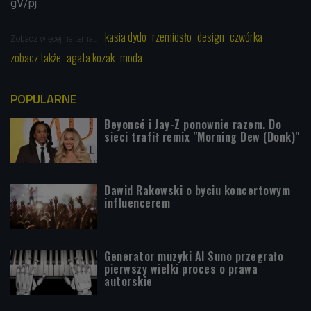
gV/pj
kasia dydo
rzemiosło
design
czwórka
Zobacz więcej na temat:
zobacz także
agata kozak
moda
POPULARNE
Beyoncé i Jay-Z ponownie razem. Do
sieci trafił remix "Morning Dew (Donk)"
Dawid Rakowski o byciu koncertowym
influencerem
Generator muzyki AI Suno przegrało
pierwszy wielki proces o prawa
autorskie