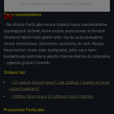
Post udostępniony przez Fachlab (@fachlab)
Baza rzemieślników
- Na stronie FachLabu można znaleźć bazę rzemieślników
używających technik, które można zastosować w modzie.
Szukamy takich ludzi gdzie tylko się da, przeszukujemy
strony internetowe, dzwonimy i jeździmy do nich. Nasza
baza ma być żywa, więc zachęcamy, żeby się z nami
kontaktować jeśli macie jakichś rzemieślników do polecenia
- ogłasza gościni Czwórki.
Zobacz też:
Czy więcej znaczy lepiej? Jak zadbać o balans w życiu
i przed świętami?
nghtlou: Moje prace to odbicie moich marzeń
Przyszłość FachLabu