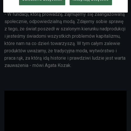
- W fundacji, którą prowadzę, zajmujemy się zaangażowaną
społecznie, odpowiedzialną modą. Zdajemy sobie sprawę
z tego, że świat poszedł w szalonym kierunku nadprodukcji
i jesteśmy świadomi wszystkich problemów kapitalizmu,
które nam na co dzień towarzyszą. W tym całym zalewie
produktów uważamy, że tradycyjna moda, wytwórstwo i
praca rąk, za którą idą historie i prawdziwi ludzie jest warta
zauważenia - mówi Agata Kozak.