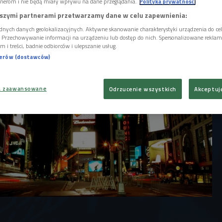
nerom i nie będą miały wpływu na dane przeglądania.
Polityka prywatności
eklamowych płacht oczyszczać ściany oraz
szymi partnerami przetwarzamy dane w celu zapewnienia:
dnych danych geolokalizacyjnych. Aktywne skanowanie charakterystyki urządzenia do ce
i. Przechowywanie informacji na urządzeniu lub dostęp do nich. Spersonalizowane reklamy 
m i treści, badnie odbiorców i ulepszanie usług.
nerów (dostawców)
a zaawansowane
Odrzucenie wszystkich
Akceptuj