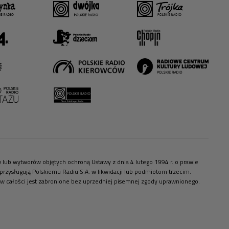
ów lub wytworów objętych ochroną Ustawy z dnia 4 lutego 1994 r. o prawie
zysługują Polskiemu Radiu S.A. w likwidacji lub podmiotom trzecim.
 w całości jest zabronione bez uprzedniej pisemnej zgody uprawnionego.