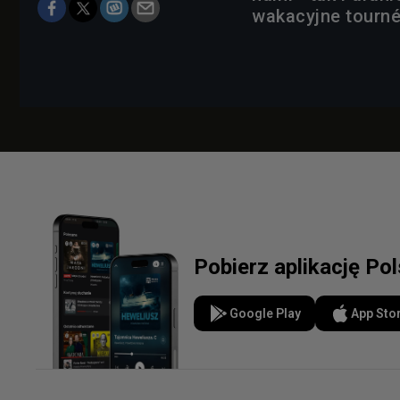
wakacyjne tourné
Pobierz aplikację Po
Google Play
App Sto