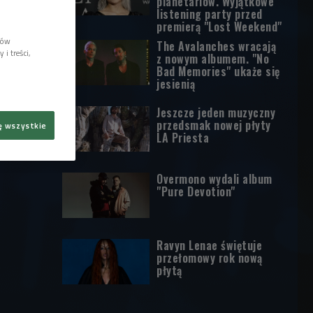
planetariów. Wyjątkowe
listening party przed
premierą "Lost Weekend"
lów
The Avalanches wracają
i treści,
z nowym albumem. "No
Bad Memories" ukaże się
jesienią
Jeszcze jeden muzyczny
przedsmak nowej płyty
ę wszystkie
LA Priesta
Overmono wydali album
"Pure Devotion"
Ravyn Lenae świętuje
przełomowy rok nową
płytą