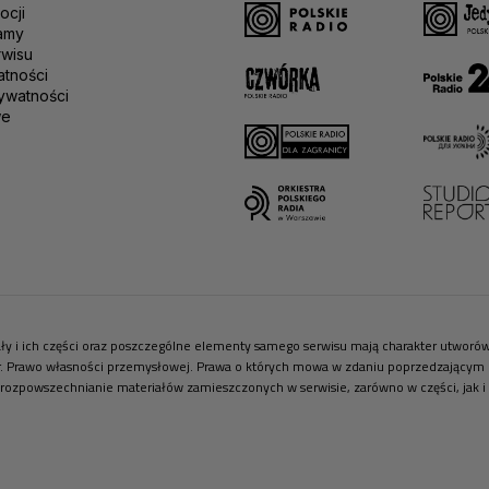
ocji
amy
rwisu
atności
ywatności
we
riały i ich części oraz poszczególne elementy samego serwisu mają charakter utwor
r. Prawo własności przemysłowej. Prawa o których mowa w zdaniu poprzedzającym pr
 rozpowszechnianie materiałów zamieszczonych w serwisie, zarówno w części, jak i