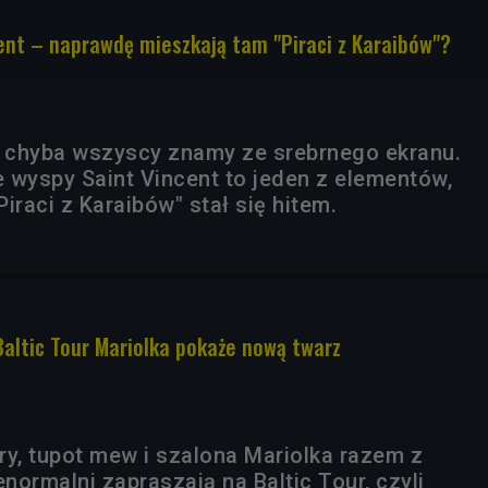
ent – naprawdę mieszkają tam "Piraci z Karaibów"?
e chyba wszyscy znamy ze srebrnego ekranu.
 wyspy Saint Vincent to jeden z elementów,
Piraci z Karaibów" stał się hitem.
Baltic Tour Mariolka pokaże nową twarz
fry, tupot mew i szalona Mariolka razem z
enormalni zapraszają na Baltic Tour, czyli