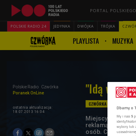
PORTAL POLSKIEGO
POLSKIE RADIO 24
JEDYNKA
DWÓJKA
TRÓJKA
CZWÓ
PLAYLISTA
MUZYKA
"Idą w mias
Polskie Radio
Czwórka
Poranek OnLine
Dbamy o 
ostatnia aktualizacja:
18.07.2013 16:04
My i nasi
5
p
Miejscy partyzan
identyfikat
reklamą. "Antyrek
wybory lub z
osób. Chodzą po 
uzasadnione