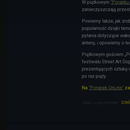
W piątkowym
"Poranku 
zanieczyszczają przest
Powiemy także, jak zrob
popularność dzięki temu
pytania dotyczące waka
anteny, i opowiemy o te
Piątkowym gościem „Po
festiwalu Street Art Do
prezentujących sztukę w
po raz piąty.
Na
"Poranek OnLine"
za
czwó
Zobacz więcej na temat: