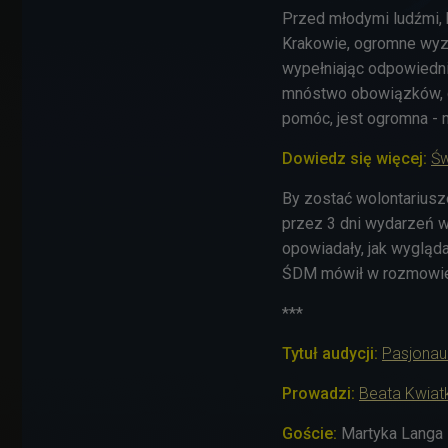
Przed młodymi ludźmi,
Krakowie, ogromne wyzw
wypełniając odpowiedni
mnóstwo obowiązków, dl
pomóc, jest ogromna - m
Dowiedz się więcej:
Św
By zostać wolontariusz
przez 3 dni wydarzeń 
opowiadały, jak wygląda
ŚDM mówił w rozmowie
***
Tytuł audycji:
Pasjonau
Prowadzi:
Beata Kwia
Goście:
Martyka Langa 