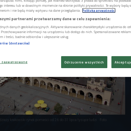
którzy pracować będą podczas Światowych
arządzać nimi, klikając poniżej, jak również skorzystać z prawa do sprzeciwu na podsta
go interesu lub w dowolnym momencie na stronie polityki prywatności. Te wybory będą 
Krakowie.
nerom i nie będą miały wpływu na dane przeglądania.
Polityka prywatności
szymi partnerami przetwarzamy dane w celu zapewnienia:
dnych danych geolokalizacyjnych. Aktywne skanowanie charakterystyki urządzenia do ce
i. Przechowywanie informacji na urządzeniu lub dostęp do nich. Spersonalizowane reklamy 
m i treści, badnie odbiorców i ulepszanie usług.
nerów (dostawców)
a zaawansowane
Odrzucenie wszystkich
Akceptuj
eży krakowski rynek pomieści od 26 do 31 lipca tysiące ludzi
Foto: