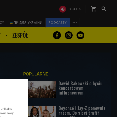
shopping_cart


SŁUCHAJ

ICY
ПР ДЛЯ УКРАЇНИ
PODCASTY
Y
ZESPÓŁ
POPULARNE
Dawid Rakowski o byciu
koncertowym
influencerem
Beyoncé i Jay-Z ponownie
 unikalne
razem. Do sieci trafił
tować swoje