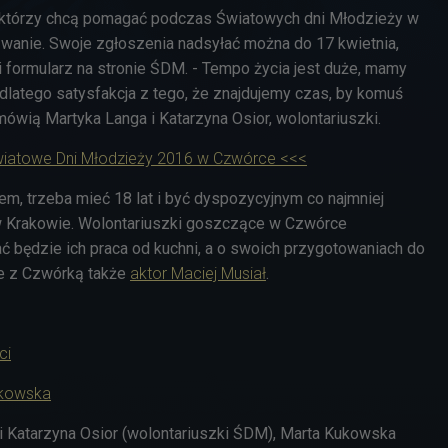
 którzy chcą pomagać podczas Światowych dni Młodzieży w
anie. Swoje zgłoszenia nadsyłać można do 17 kwietnia,
 formularz na stronie ŚDM. - Tempo życia jest duże, mamy
atego satysfakcja z tego, że znajdujemy czas, by komuś
ówią Martyka Langa i Katarzyna Osior, wolontariuszki.
iatowe Dni Młodzieży 2016 w Czwórce <<<
em, trzeba mieć 18 lat i być dyspozycyjnym co najmniej
w Krakowie. Wolontariuszki goszczące w Czwórce
ć będzie ich praca od kuchni, a o swoich przygotowaniach do
 z Czwórką także
aktor Maciej Musiał
.
ci
tkowska
i Katarzyna Osior (wolontariuszki ŚDM), Marta Kukowska