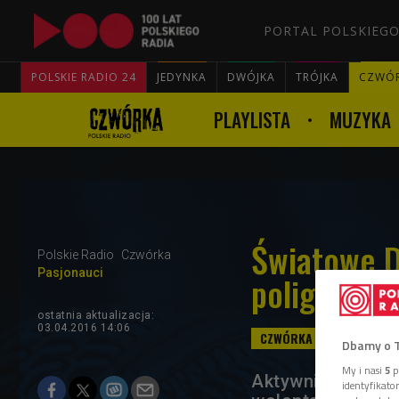
PORTAL POLSKIEGO
POLSKIE RADIO 24
JEDYNKA
DWÓJKA
TRÓJKA
CZWÓ
PLAYLISTA
MUZYKA
Światowe D
Polskie Radio
Czwórka
Pasjonauci
poligon dla
ostatnia aktualizacja:
03.04.2016 14:06
Dbamy o 
My i nasi
5
p
Aktywni, pomysło
identyfikat