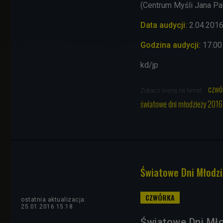
(Centrum Myśli Jana Paw
Data audycji:
2.04.201
Godzina audycji:
17.00
kd/jp
czwó
Zobacz więcej na temat:
światowe dni młodzieży 201
Światowe Dni Młodzi
ostatnia aktualizacja:
25.01.2016 15:18
Światowe Dni Młod