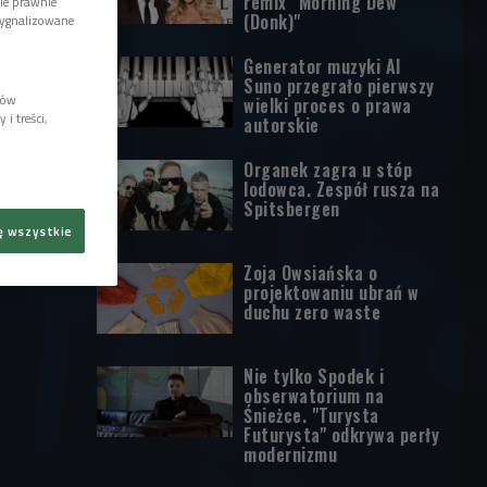
remix "Morning Dew
wie prawnie
(Donk)"
sygnalizowane
Generator muzyki AI
Suno przegrało pierwszy
lów
wielki proces o prawa
i treści,
autorskie
Organek zagra u stóp
lodowca. Zespół rusza na
Spitsbergen
ę wszystkie
Zoja Owsiańska o
projektowaniu ubrań w
duchu zero waste
Nie tylko Spodek i
obserwatorium na
Śnieżce. "Turysta
Futurysta" odkrywa perły
modernizmu