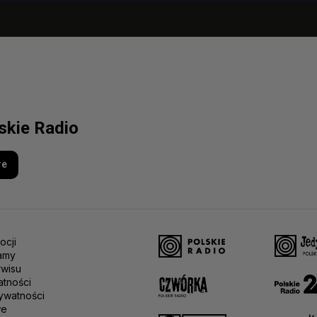
lskie Radio
re
ocji
amy
rwisu
atności
ywatności
we