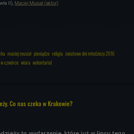
ła II),
Maciej Musiał (aktor)
6
rka
maciej musiał
pieniądze
religia
światowe dni młodzieży 2016
6 w czwórce
wiara
wolontariat
eży. Co nas czeka w Krakowie?
zieży to wydarzenie, które już w lipcu tego