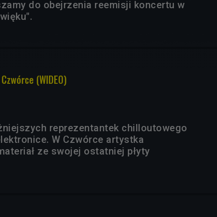
szamy do obejrzenia reemisji koncertu w
więku".
 Czwórce (WIDEO)
żniejszych reprezentantek chilloutowego
elektronice. W Czwórce artystka
teriał ze swojej ostatniej płyty