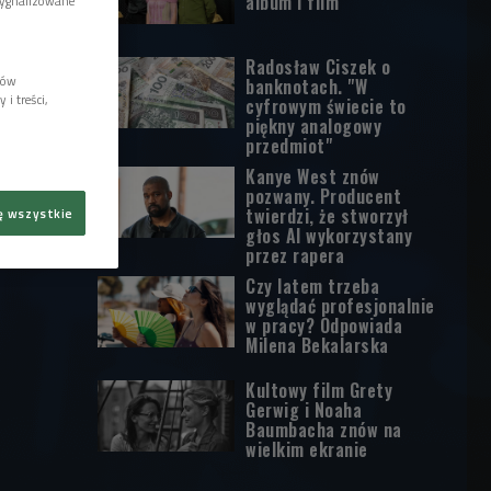
album i film
sygnalizowane
Radosław Ciszek o
lów
banknotach. "W
i treści,
cyfrowym świecie to
piękny analogowy
przedmiot"
Kanye West znów
pozwany. Producent
twierdzi, że stworzył
ę wszystkie
głos AI wykorzystany
przez rapera
Czy latem trzeba
wyglądać profesjonalnie
w pracy? Odpowiada
Milena Bekalarska
Kultowy film Grety
Gerwig i Noaha
Baumbacha znów na
wielkim ekranie