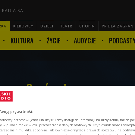
 RADIA SA
RKA
KIEROWCY
DZIECI
TEATR
CHOPIN
PR DLA ZAGRAN
KULTURA
ŻYCIE
AUDYCJE
PODCAST

gra w Czwórce!
Twoją prywatność
ewięćdziesiątych objawił się "hardcore
artnerzy przechowujemy lub uzyskujemy dostęp do informacji na urządzeniu, takich jak
olska scena muzyczna przeżyła trzęsienie
ory w plikach cookie w celu przetwarzania danych osobowych. Użytkownik może zaakcep
udzi, którzy odpowiadają za tę rewolucję,
arządzać nimi, klikając poniżej, jak również skorzystać z prawa do sprzeciwu na podsta