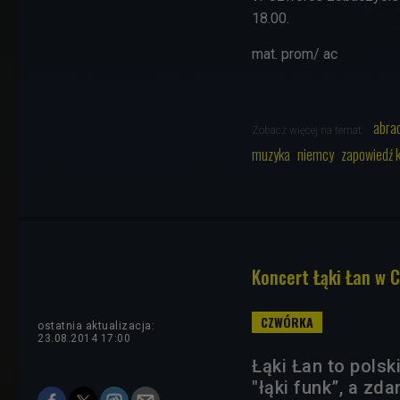
18.00.
mat. prom/ ac
abra
Zobacz więcej na temat:
muzyka
niemcy
zapowiedź 
Koncert Łąki Łan w 
ostatnia aktualizacja:
23.08.2014 17:00
Łąki Łan to pols
"łąki funk”, a z