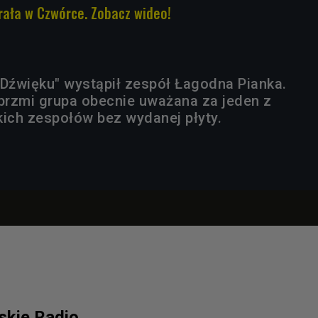
ała w Czwórce. Zobacz wideo!
 Dźwięku" wystąpił zespół Łagodna Pianka.
 brzmi grupa obecnie uważana za jeden z
kich zespołów bez wydanej płyty.
lskie Radio