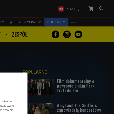
shopping_cart


SŁUCHAJ

ICY
ПР ДЛЯ УКРАЇНИ
PODCASTY
Y
ZESPÓŁ
POPULARNE
Film dokumentalny o
powrocie Linkin Park
trafi do kin
 unikalne
Amyl and the Sniffers
tować swoje
zapowiadają koncertowy
wie prawnie