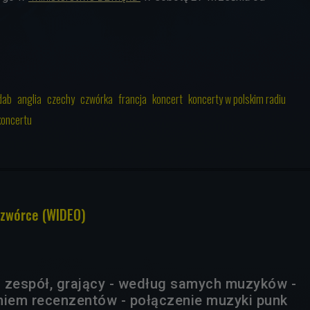
dab
anglia
czechy
czwórka
francja
koncert
koncerty w polskim radiu
koncertu
Czwórce (WIDEO)
ki zespół, grający - według samych muzyków -
daniem recenzentów - połączenie muzyki punk