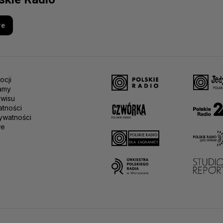
re
ocji
amy
rwisu
atności
ywatności
we