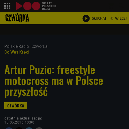
shopping_cart



WIĘCEJ
SŁUCHAJ

Polskie Radio
Czwórka
Co Was Kręci
Artur Puzio: freestyle
motocross ma w Polsce
przyszłość
ostatnia aktualizacja:
15.05.2016 10:00