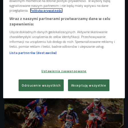
dowolnym momencie na stronie polityki prywatności. Te wybory będą
sygnalizowane naszym partnerom i nie będą miały wpływu na dane
przeglądania.
Polityka prywatności
Wraz z naszymi partnerami przetwarzamy dane w celu
zapewnienia:
Użycie dokładnych danych geolokalizacyjnych. Aktywne skanowanie
charakterystyki urządzenia do celów identyfikacji. Przechowywanie
informacji na urządzeniu lub dostęp do nich. Spersonalizowane reklamy i
treści, pomiar reklam i treści, badnie odbiorców i ulepszanie usług.
Lista partnerów (dostawców)
Ustawienia zaawansowane
Mistrz Polski we Freestyle Motocrossie Artur Puzio przed halą Ergo Arena w
Sopocie
Foto: PAP/Piotr Wittman
Odrzucenie wszystkich
Akceptuję wszystkie