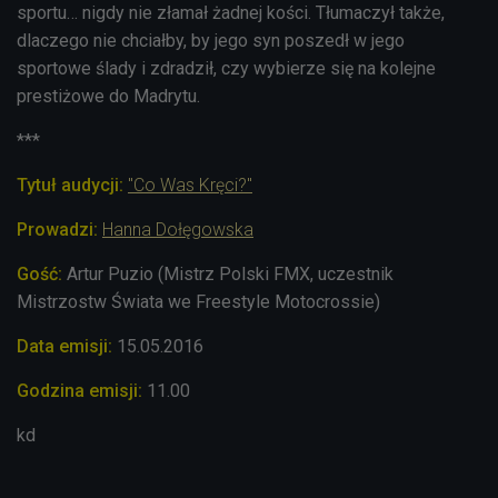
sportu… nigdy nie złamał żadnej kości. Tłumaczył także,
dlaczego nie chciałby, by jego syn poszedł w jego
sportowe ślady i zdradził, czy wybierze się na kolejne
prestiżowe do Madrytu.
***
Tytuł audycji:
"Co Was Kręci?"
Prowadzi:
Hanna Dołęgowska
Gość:
Artur Puzio
(Mistrz Polski FMX, uczestnik
Mistrzostw Świata we Freestyle Motocrossie)
Data emisji:
15.05.2016
Godzina emisji:
11.00
kd