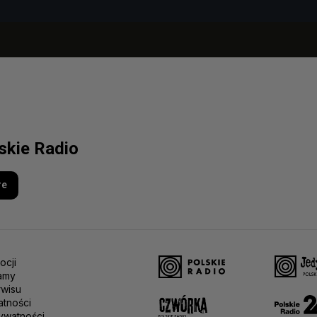
lskie Radio
re
ocji
amy
rwisu
atności
ywatności