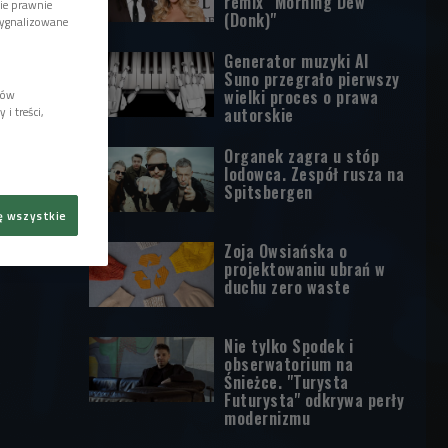
remix "Morning Dew
wie prawnie
(Donk)"
sygnalizowane
Generator muzyki AI
Suno przegrało pierwszy
wielki proces o prawa
lów
i treści,
autorskie
Organek zagra u stóp
lodowca. Zespół rusza na
Spitsbergen
ę wszystkie
Zoja Owsiańska o
projektowaniu ubrań w
duchu zero waste
Nie tylko Spodek i
obserwatorium na
Śnieżce. "Turysta
Futurysta" odkrywa perły
modernizmu