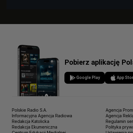
Pobierz aplikację Po
Google Play
App Sto
Polskie Radio S.A.
Agencja Prom
Informacyjna Agencja Radiowa
Agencja Rekl
Redakcja Katolicka
Regulamin se
Redakcja Ekumeniczna
Polityka pryw
Centrum Edukacji Medialnej
Ustawienia pr