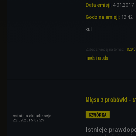
Data emisji:
4.01.2017
Godzina emisji:
12.42
kul
czwó
Zobacz więcej na temat:
moda i uroda
Mięso z probówki -
ostatnia aktualizacja:
22.09.2015 09:29
Istnieje prawdop