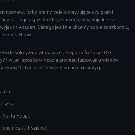
amponetki, farby, kremy, żele koloryzujące czy pianki
sadzie. - Ingerują w strukturę naszego, otwierają łuszkę
 wyjaśnia ekspert. Dlatego jesli nie chcemy sobie zaszkodzić,
moc do fachowca.
ki do koloryzacji włosów ze sklepu i u fryzjera? Czy
y? I w jaki sposób w trakcie procesu farbowania włosów
odżywić? O tym m.in. mówimy w nagraniu audycji.
Nauka"
szewicz
a:
Marta Hoppe
 (chemiczka, fryzjerka)