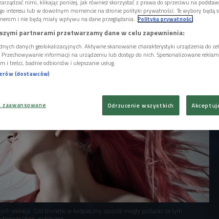
- Farbowanie to nic innego jak reakcja
arządzać nimi, klikając poniżej, jak również skorzystać z prawa do sprzeciwu na podsta
 musimy przeprowadzić na swojej głowie -
go interesu lub w dowolnym momencie na stronie polityki prywatności. Te wybory będą 
nerom i nie będą miały wpływu na dane przeglądania.
Polityka prywatności
ka i chemiczka Justyna Jabłonka.
szymi partnerami przetwarzamy dane w celu zapewnienia:
dnych danych geolokalizacyjnych. Aktywne skanowanie charakterystyki urządzenia do ce
i. Przechowywanie informacji na urządzeniu lub dostęp do nich. Spersonalizowane reklamy 
m i treści, badnie odbiorców i ulepszanie usług.
nerów (dostawców)
a zaawansowane
Odrzucenie wszystkich
Akceptuj
łych wakacji. Czu brunetki w bezpieczny sposób mogły podążać za tym
ndgeorge/dom. publiczna