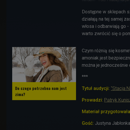
Dostępne w sklepach sz
działają na tej samej za
włosa i odbarwiają go -
warto zwrócić się o po
Czym różnią się kosmety
amoniak jest bezpieczn
można je jednocześnie 
***
Do czego potrzebna nam jest
Tytuł audycji:
"Stacja 
zima?
Prowadzi:
Patryk Kuni
Materiał przygotował
Gość:
Justyna Jabłonka