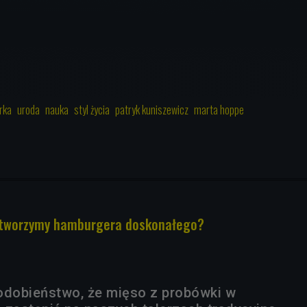
rka
uroda
nauka
styl życia
patryk kuniszewicz
marta hoppe
 stworzymy hamburgera doskonałego?
odobieństwo, że mięso z probówki w