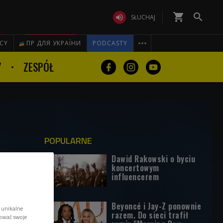
shopping_cart


SŁUCHAJ

ICY
ПР ДЛЯ УКРАЇНИ
PODCASTY
Y
ZESPÓŁ
POPULARNE
Dawid Rakowski o byciu
koncertowym
influencerem
Beyoncé i Jay-Z ponownie
 unikalne
razem. Do sieci trafił
tować swoje