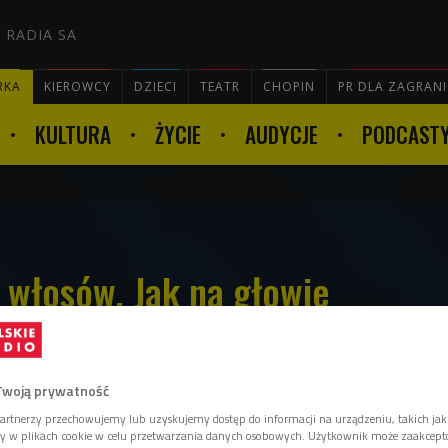
 RADIA SA
RKA
KIEROWCY
DZIECI
TEATR
CHOPIN
PR DLA ZAGRAN
KULTURA
ŻYCIE
AUDYCJE
PODCAST

 włosów. Jak na głowie
 głową?
Twoją prywatność
artnerzy przechowujemy lub uzyskujemy dostęp do informacji na urządzeniu, takich jak
ety chętniej eksperymentują z fryzurami i
ory w plikach cookie w celu przetwarzania danych osobowych. Użytkownik może zaakcep