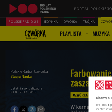
PORTAL POLSKIEGO
POLSKIE RADIO 24
JEDYNKA
DWÓJKA
TRÓJKA
CZWÓ
PLAYLISTA
MUZYKA
Farbowanie
Polskie Radio
Czwórka
Stacja Nauka
zaszaleć z
ostatnia aktualizacja:
04.01.2017 13:30
Dbamy o 
My i nasi
5
p
W karnawale kobi
identyfikat