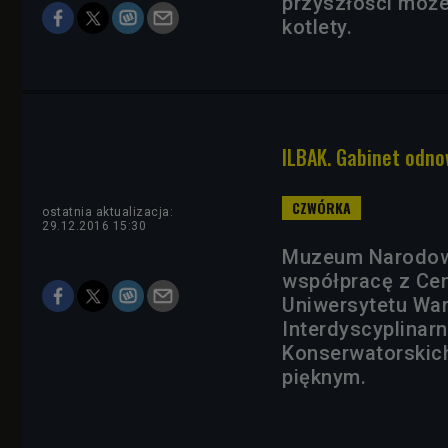
przyszłości może
kotlety.
ILBAK. Gabinet odnow
ostatnia aktualizacja:
29.12.2016 15:30
Muzeum Narodowe
współpracę z Ce
Uniwersytetu Wa
Interdyscyplinar
Konserwatorskich
pięknym.