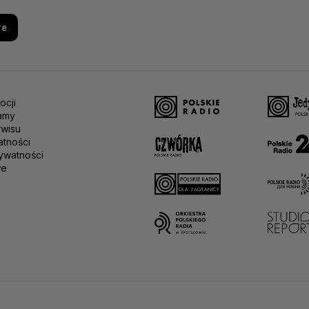
re
ocji
amy
rwisu
atności
ywatności
we