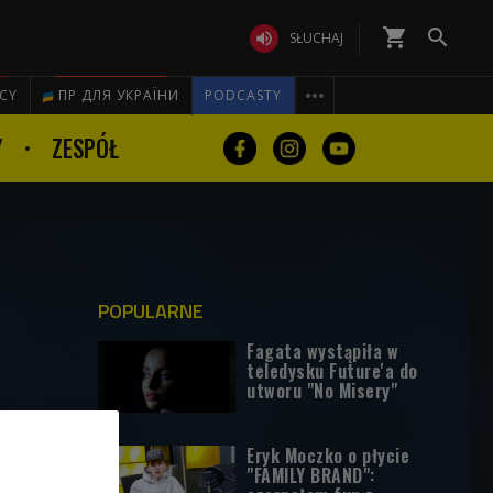
shopping_cart


SŁUCHAJ

ICY
ПР ДЛЯ УКРАЇНИ
PODCASTY
Y
ZESPÓŁ
POPULARNE
Fagata wystąpiła w
teledysku Future'a do
utworu "No Misery"
Eryk Moczko o płycie
"FAMILY BRAND":