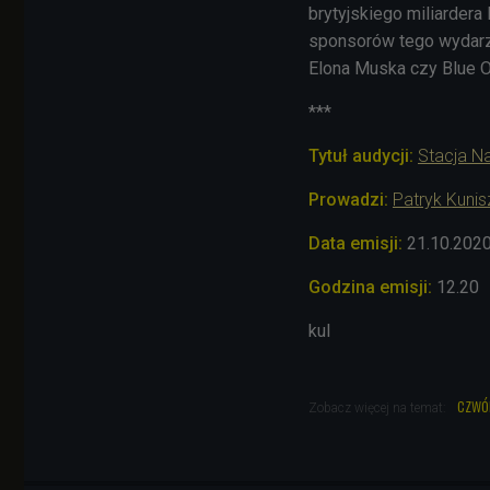
brytyjskiego miliardera
sponsorów tego wydarze
Elona Muska czy Blue O
***
Tytuł audycji:
Stacja N
Prowadzi:
Patryk Kuni
Data emisji:
21.10.202
Godzina emisji:
12.20
kul
czwó
Zobacz więcej na temat: