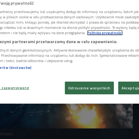
dobywają nagrody i wyróżnienia na
Twoją prywatność
ursach i jak deklarują - są gotowi na podbój
artnerzy przechowujemy lub uzyskujemy dostęp do informacji na urządzeniu, takich jak
ory w plikach cookie w celu przetwarzania danych osobowych. Użytkownik może zaakcep
arządzać nimi, klikając poniżej, jak również skorzystać z prawa do sprzeciwu na podsta
go interesu lub w dowolnym momencie na stronie polityki prywatności. Te wybory będą 
nerom i nie będą miały wpływu na dane przeglądania.
Polityka prywatności
szymi partnerami przetwarzamy dane w celu zapewnienia:
dnych danych geolokalizacyjnych. Aktywne skanowanie charakterystyki urządzenia do ce
i. Przechowywanie informacji na urządzeniu lub dostęp do nich. Spersonalizowane reklamy 
m i treści, badnie odbiorców i ulepszanie usług.
nerów (dostawców)
a zaawansowane
Odrzucenie wszystkich
Akceptuj
terstock