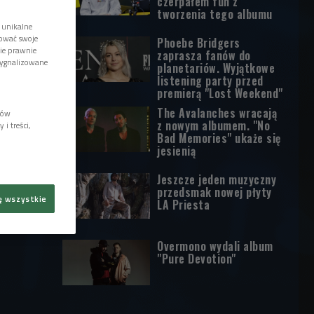
czerpałem fun z
tworzenia tego albumu
 unikalne
tować swoje
Phoebe Bridgers
wie prawnie
zaprasza fanów do
sygnalizowane
planetariów. Wyjątkowe
listening party przed
premierą "Lost Weekend"
The Avalanches wracają
lów
z nowym albumem. "No
i treści,
Bad Memories" ukaże się
jesienią
Jeszcze jeden muzyczny
przedsmak nowej płyty
ę wszystkie
LA Priesta
Overmono wydali album
"Pure Devotion"