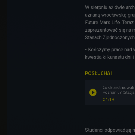
W sierpniu aż dwie arc
uznaną wrocławską grup
Future Mars Life. Teraz
zaprezentować się
na 
Stanach Zjednoczonych,
- Kończymy prace nad w
kwestia kilkunastu dni 
POSŁUCHAJ
Co skonstruowali 
Poznaniu? (Stacj
04:19
Studenci odpowiadają m.