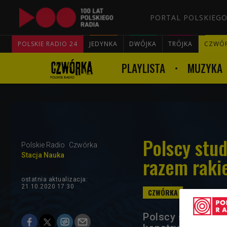
PORTAL POLSKIEGO
POLSKIE RADIO 24
JEDYNKA
DWÓJKA
TRÓJKA
CZWÓ
PLAYLISTA
MUZYKA
Polscy stu
Polskie Radio
Czwórka
Stacja Nauka
razem raki
ostatnia aktualizacja:
21.10.2020 17:30
Polscy studenci