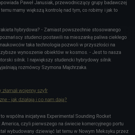
 opowiada Paweł Janusiak, przewodniczący grupy badawczej
 temu mamy większą kontrolę nad tym, co robimy i jak to
ła rakieta hybrydowa? - Zamiast powszechnie stosowanego
e poznańscy studenci postawili na mieszankę paliwa ciekłego
u naukowców taka technologia pozwoli w przyszłości na
 szybsze wynoszenie obiektów w kosmos. - Jest to nasza
orski silnik. I
największy studencki hybrydowy silnik
yjaśniają rozmówcy Szymona Majchrzaka.
y złamali wojenny szyfr
ne - jak działają i co nam dają?
to wspólna inicjatywa Experimental Sounding Rocket
t America, czyli pierwszego na świecie komercyjnego portu
stał wybudowany dziewięć lat temu w Nowym Meksyku przez