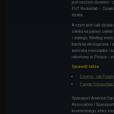
jest naszym dziełem -
PUT Rocketlab. -
Dzięki
działa.
A czym jest i jak dzia
silnika na paliwo ciekł
i stałego. Według wiel
bardziej ekologiczne i
autorska mieszanka i aut
rakietowy w Polsce
- w
Sprawdź także:
Enigma - jak Polac
Panele fotowoltaicz
Spaceport America Cup
Association i Spacepor
kosmicznego, który zo