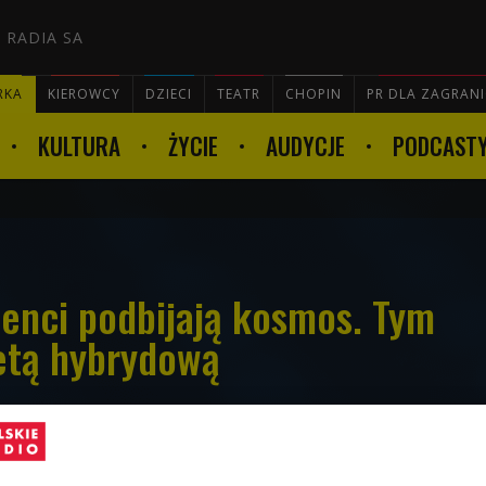
 RADIA SA
RKA
KIEROWCY
DZIECI
TEATR
CHOPIN
PR DLA ZAGRAN
KULTURA
ŻYCIE
AUDYCJE
PODCAST

denci podbijają kosmos. Tym
etą hybrydową
 są w światowej czołówce młodych