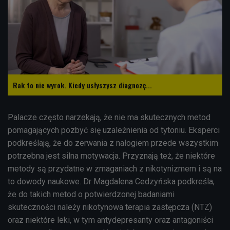
Rak to nie wyrok. Kiedy usłyszysz diagnozę...
Palacze często narzekają, że nie ma skutecznych metod
pomagających pozbyć się uzależnienia od tytoniu.
Eksperci
podkreślają, że do zerwania z nałogiem przede wszystkim
potrzebna jest silna motywacja. Przyznają też, że niektóre
metody są przydatne w zmaganiach z nikotynizmem i są na
to dowody naukowe. D
r Magdalena Cedzyńska
podkreśla,
że do takich metod o potwierdzonej badaniami
skuteczności należy nikotynowa terapia zastępcza (NTZ)
oraz niektóre leki, w tym antydepresanty oraz antagoniści