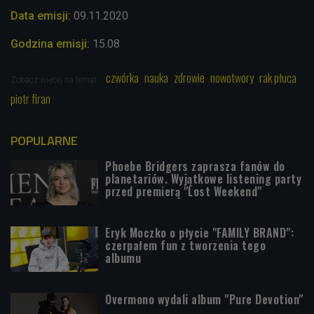
Data emisji:
09.11.2020
Godzina emisji:
15.08
czwórka
nauka
zdrowie
nowotwory
rak płuca
Zobacz więcej na temat:
piotr firan
POPULARNE
Phoebe Bridgers zaprasza fanów do
planetariów. Wyjątkowe listening party
przed premierą "Lost Weekend"
Eryk Moczko o płycie "FAMILY BRAND":
czerpałem fun z tworzenia tego
albumu
Overmono wydali album "Pure Devotion"