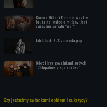
Sienna Miller i Dominic West w
brutalnej walce o miliony. Jest
zwiastun serialu "War"
Jak Charli XCX zmieniła pop
Odet i Irys gościniami audycji
"Chłopaków z sąsiedztwa"
Czy jesteśmy świadkami epidemii cukrzycy?