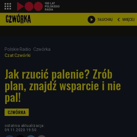
shopping_cart



WIĘCEJ
SŁUCHAJ

Polskie Radio
Czwórka
Czat Czwórki
Jak rzucić palenie? Zrób
plan, znajdź wsparcie i nie
pal!
ostatnia aktualizacja:
09.11.2020 19:50