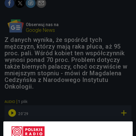
Obserwuj nas na
Google News
Z danych wynika, że spośród tych
mężczyzn, którzy mają raka płuca, aż 95
proc. pali. Wśród kobiet ten współczynnik
wynosi ponad 70 proc. Problem dotyczy
także biernych palaczy, choć oczywiście w
mniejszym stopniu - mówi dr Magdalena
Cedzyńska z Narodowego Instytutu
Onkologii.
1 plik
AUDIO


20'29
Nikotynizm - jak zerwać z nałogiem? (Czat
Czwórki/Czwórka)