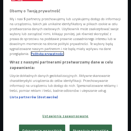
Dbamy o Twoją prywatność
My i nasi
5
partnerzy przechowujemy lub uzyskujemy dostęp do informacji
na urządzeniu, takich jak unikalne identyfikatory w plikach cookie w celu
przetwarzania danych osobowych. Użytkownik może zaakceptować swoje
wybory lub zarządzać nimi, klikając poniżej, jak również skorzystać z
prawa do sprzeciwu na podstawie prawnie uzasadnionego interesu lub w
dowolnym momencie na stronie polityki prywatności. Te wybory będą
sygnalizowane naszym partnerom i nie będą miały wpływu na dane
przeglądania.
Polityka prywatności
Wraz z naszymi partnerami przetwarzamy dane w celu
zapewnienia:
Użycie dokładnych danych geolokalizacyjnych. Aktywne skanowanie
charakterystyki urządzenia do celów identyfikacji. Przechowywanie
informacji na urządzeniu lub dostęp do nich. Spersonalizowane reklamy i
treści, pomiar reklam i treści, badnie odbiorców i ulepszanie usług.
Lista partnerów (dostawców)
Zdjęcie ilustracyjne
Foto: Shutterstock/Africa Studio
Wielu palaczy chce zerwać z nałogiem, ale tylko 4 na 100 z
Ustawienia zaawansowane
nich robi to skutecznie. Według szacunkowych danych w
Polsce żyje 5 milionów osób, którym udało się zerwać z
Odrzucenie wszystkich
Akceptuję wszystkie