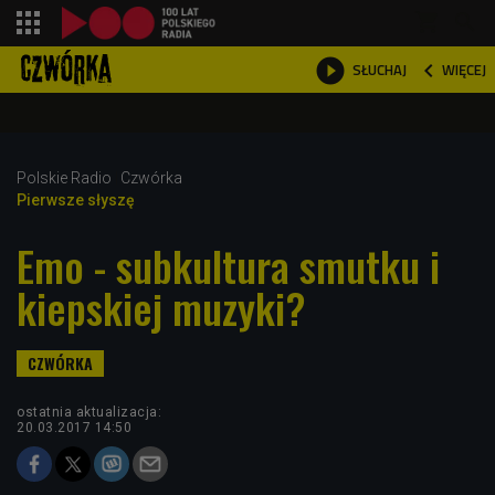
shopping_cart



WIĘCEJ
SŁUCHAJ

Polskie Radio
Czwórka
Pierwsze słyszę
Emo - subkultura smutku i
kiepskiej muzyki?
ostatnia aktualizacja:
20.03.2017 14:50