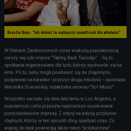
Beastie Boys. "Ich debiut to najlepszy soundtrack dla młodości"
W Stanach Zjednoczonych coraz większą popularnością
cieszy się cykl imprez "
Taking Back Tuesday
". - Są to
spotkania organizowane dla tych, którzy wychowlai się na
emo. Po to, żeby mogli powbawić się ze znajomymi,
pośpiewać na karaoke i przeżyć drugą młodość - opowiada
Weronika Ścierańska, redaktorka serwisu "So! Music".
Wszystko zaczęło się dwa lata temu w Los Angeles, a
popularność cyklu przeszła najśmielsze oczekiwania
pomysłodawców imprezy. Z edycji na edycję przybywa
chętnych, którzy w ten sposób chcą spędzać czas. Co
więcej, do łask powracają także nieco "przykurzone"