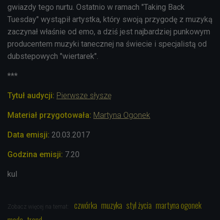
gwiazdy tego nurtu. Ostatnio w ramach "
Taking Back
Tuesday
" wystąpił artystka, który swoją przygodę z muzyką
zaczynał właśnie od emo, a dziś jest najbardziej punkowym
producentem muzyki tanecznej na świecie i specjalistą od
dubstepowych "wiertarek".
***
Tytuł audycji:
Pierwsze słyszę
Materiał przygotowała:
Martyna Ogonek
Data emisji:
20.03.2017
Godzina emisji:
7.20
kul
czwórka
muzyka
styl życia
martyna ogonek
Zobacz więcej na temat:
moda
trend