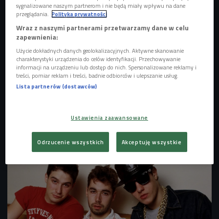
sygnalizowane naszym partnerom i nie będą miały wpływu na dane
przeglądania.
Polityka prywatności
Wraz z naszymi partnerami przetwarzamy dane w celu
zapewnienia:
Użycie dokładnych danych geolokalizacyjnych. Aktywne skanowanie
charakterystyki urządzenia do celów identyfikacji. Przechowywanie
informacji na urządzeniu lub dostęp do nich. Spersonalizowane reklamy i
treści, pomiar reklam i treści, badnie odbiorców i ulepszanie usług.
Lista partnerów (dostawców)
Przedstawiciele subkultury emo noszą się podobnie do punków i gothów.
Ustawienia zaawansowane
Ulubiony kolor to oczywiście czarny, ale także fiolet i czerwień i róż
Foto: Kiselev
Andrey Valerevich/Shutterstock.com
Odrzucenie wszystkich
Akceptuję wszystkie