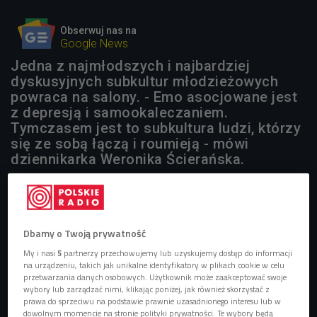
Obserwuj nas na
Google News
Jedna z najmłodszych i najbardziej
dyskusyjnych subkultur młodzieżowych
powraca na salony. - Emo asocjowane jest
z depresją i samookaleczaniem.
Tymczasem jest to subkultura ludzi, którzy
się ze sobą łączą i roumieją - mówi
dziennikarka Weronika Ścierańska.
1 plik
AUDIO


03'09
Dbamy o Twoją prywatność
Subkultura emo - będzie triumfować w 2017 roku?
My i nasi
5
partnerzy przechowujemy lub uzyskujemy dostęp do informacji
(Pierwsze słyszę/Czwórka)
na urządzeniu, takich jak unikalne identyfikatory w plikach cookie w celu
przetwarzania danych osobowych. Użytkownik może zaakceptować swoje
wybory lub zarządzać nimi, klikając poniżej, jak również skorzystać z
prawa do sprzeciwu na podstawie prawnie uzasadnionego interesu lub w
dowolnym momencie na stronie polityki prywatności. Te wybory będą