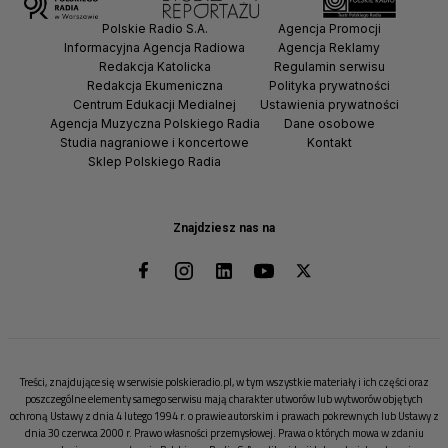
Polskie Radio S.A.
Agencja Promocji
Informacyjna Agencja Radiowa
Agencja Reklamy
Redakcja Katolicka
Regulamin serwisu
Redakcja Ekumeniczna
Polityka prywatności
Centrum Edukacji Medialnej
Ustawienia prywatności
Agencja Muzyczna Polskiego Radia
Dane osobowe
Studia nagraniowe i koncertowe
Kontakt
Sklep Polskiego Radia
Znajdziesz nas na
Treści, znajdujące się w serwisie polskieradio.pl, w tym wszystkie materiały i ich części oraz
poszczególne elementy samego serwisu mają charakter utworów lub wytworów objętych
ochroną Ustawy z dnia 4 lutego 1994 r. o prawie autorskim i prawach pokrewnych lub Ustawy z
dnia 30 czerwca 2000 r. Prawo własności przemysłowej. Prawa o których mowa w zdaniu