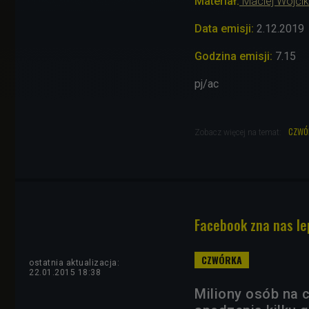
Materiał:
Maciej Wójcik
Data emisji:
2.12
.2019
Godzina emisji:
7.15
pj/ac
czwó
Zobacz więcej na temat:
Facebook zna nas lep
ostatnia aktualizacja:
22.01.2015 18:38
Miliony osób na 