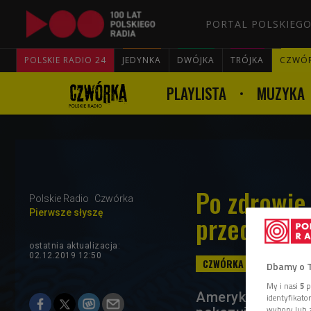
PORTAL POLSKIEGO
POLSKIE RADIO 24
JEDYNKA
DWÓJKA
TRÓJKA
CZWÓ
PLAYLISTA
MUZYKA
Po zdrowie 
Polskie Radio
Czwórka
Pierwsze słyszę
przed kom
ostatnia aktualizacja:
02.12.2019 12:50
Dbamy o 
My i nasi
5
p
Amerykańscy nau
identyfikat
wybory lub z