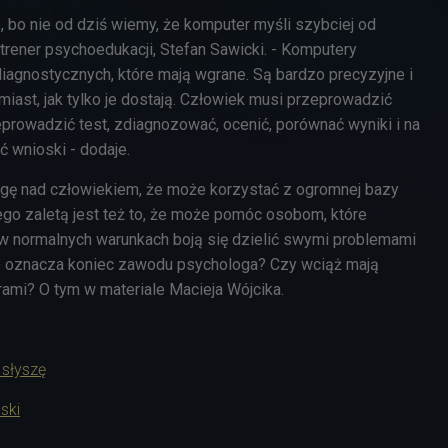
, bo nie od dziś wiemy, że komputer myśli szybciej od
trener psychoedukacji, Stefan Sawicki. - Komputery
diagnostycznych, które mają wgrane. Są bardzo precyzyjne i
miast, jak tylko je dostają. Człowiek musi przeprowadzić
rowadzić test, zdiagnozować, ocenić, porównać wyniki i na
ć wnioski - dodaje.
gę nad człowiekiem, że może korzystać z ogromnej bazy
go zaletą jest też to, że może pomóc osobom, które
 w normalnych warunkach boją się dzielić swymi problemami
to oznacza koniec zawodu psychologa? Czy wciąż mają
ami? O tym w materiale Macieja Wójcika.
 słyszę
ski