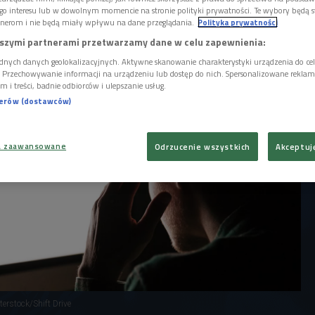
zyny mogą sobie lepiej poradzić z
go interesu lub w dowolnym momencie na stronie polityki prywatności. Te wybory będą 
udzkich emocji i problemów, niż
nerom i nie będą miały wpływu na dane przeglądania.
Polityka prywatności
szymi partnerami przetwarzamy dane w celu zapewnienia:
dnych danych geolokalizacyjnych. Aktywne skanowanie charakterystyki urządzenia do ce
i. Przechowywanie informacji na urządzeniu lub dostęp do nich. Spersonalizowane reklamy 
m i treści, badnie odbiorców i ulepszanie usług.
nerów (dostawców)
a zaawansowane
Odrzucenie wszystkich
Akceptuj
terstock/Shift Drive