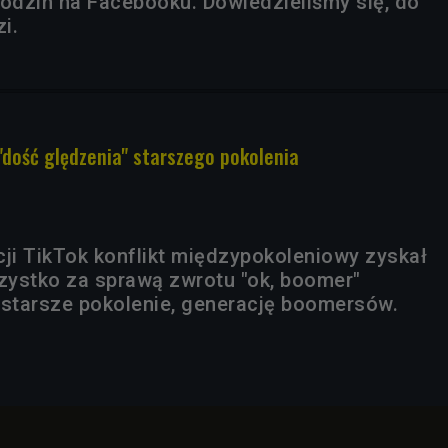
godzin na Facebooku. Dowiedzieliśmy się, do
i.
 "dość ględzenia" starszego pokolenia
cji TikTok konflikt międzypokoleniowy zyskał
ystko za sprawą zwrotu "ok, boomer"
starsze pokolenie, generację boomersów.