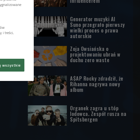
influencerem
sygnalizowane
Generator muzyki AI
Suno przegrało pierwszy
lów
wielki proces o prawa
i treści,
autorskie
Zoja Owsiańska o
projektowaniu ubrań w
duchu zero waste
ę wszystkie
A$AP Rocky zdradził, że
Rihanna nagrywa nowy
album
Organek zagra u stóp
lodowca. Zespół rusza na
Spitsbergen