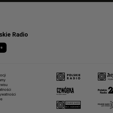
lskie Radio
re
ocji
amy
rwisu
atności
ywatności
we