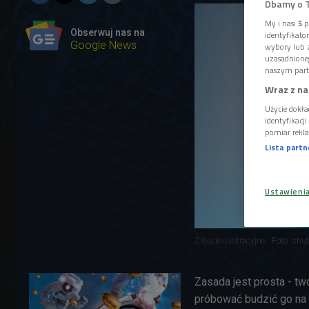
Dbamy o 
My i nasi
5
p
Obserwuj nas na
identyfikat
Google News
wybory lub z
uzasadnione
naszym part
Wraz z na
Użycie dokła
identyfikacj
pomiar rekla
Lista part
Ustawieni
Zdjęcie ilustracyjne
Foto: shu
Zasada jest prosta - t
próbować budzić go na