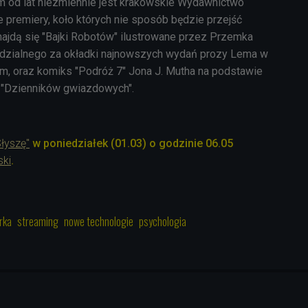
m od lat niezmiennie jest krakowskie Wydawnictwo
e premiery, koło których nie sposób będzie przejść
najdą się "Bajki Robotów" ilustrowane przez Przemka
zialnego za okładki najnowszych wydań prozy Lema w
m, oraz komiks "Podróż 7" Jona J. Mutha na podstawie
 "Dzienników gwiazdowych".
łyszę"
w poniedziałek (01.03) o godzinie 06.05
ski
.
rka
streaming
nowe technologie
psychologia