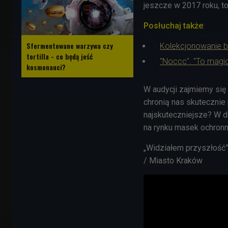
jeszcze w 2017 roku, t
Posłuchaj także
:
Sfermentowane warzywa czy
Kolekcjonowanie b
tortilla - co będą jeść
"Noccc". "To magic
kosmonauci?
W audycji zajmiemy si
chronią nas skutecznie
najskuteczniejsze? W 
na rynku masek ochronn
„Widziałem przyszłość
/ Miasto Kraków