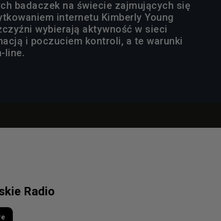
ch badaczek na świecie zajmujących się
tkowaniem internetu Kimberly Young
żczyźni wybierają aktywność w sieci
cją i poczuciem kontroli, a te warunki
n-line.
lskie Radio
re