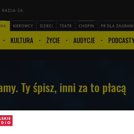
 RADIA SA
RKA
KIEROWCY
DZIECI
TEATR
CHOPIN
PR DLA ZAGRAN
KULTURA
ŻYCIE
AUDYCJE
PODCAST

my. Ty śpisz, inni za to płacą
r i streamer o pseudonimie Asian Andy w
dzin zarobił na spaniu 16 tysięcy dolarów.