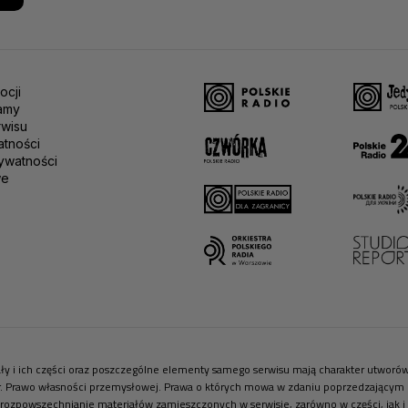
ocji
amy
rwisu
atności
ywatności
we
riały i ich części oraz poszczególne elementy samego serwisu mają charakter utwor
r. Prawo własności przemysłowej. Prawa o których mowa w zdaniu poprzedzającym pr
 rozpowszechnianie materiałów zamieszczonych w serwisie, zarówno w części, jak i