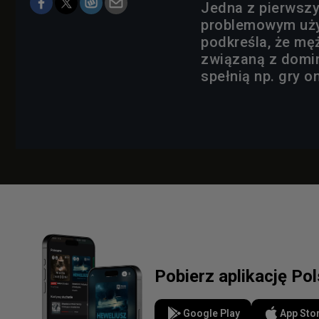
Jedna z pierwszy
problemowym uży
podkreśla, że mę
związaną z domina
spełnią np. gry o
Pobierz aplikację Po
Google Play
App Sto