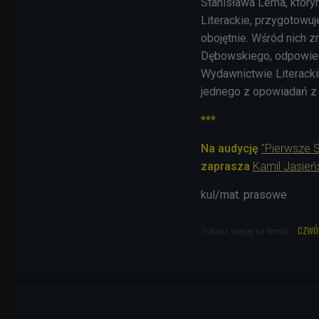
Stanisława Lema, który
Literackie, przygotowuj
obojętnie.
Wśród nich z
Dębowskiego, odpowied
Wydawnictwie Literacki
jednego z opowiadań z
***
Na audycję
"Pierwsze S
zaprasza
Kamil Jasień
kul/mat. prasowe
czwó
Zobacz więcej na temat: