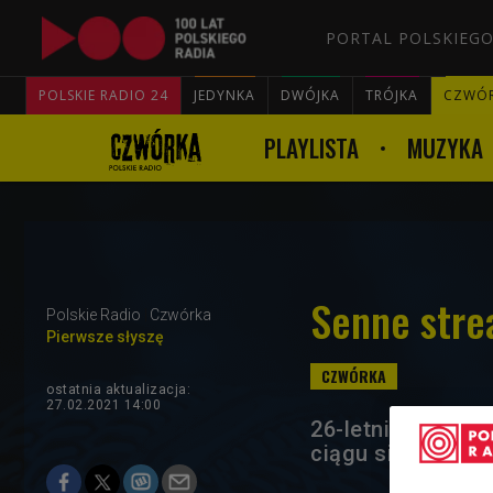
PORTAL POLSKIEGO
POLSKIE RADIO 24
JEDYNKA
DWÓJKA
TRÓJKA
CZWÓ
PLAYLISTA
MUZYKA
Senne strea
Polskie Radio
Czwórka
Pierwsze słyszę
ostatnia aktualizacja:
27.02.2021 14:00
26-letni youtube
ciągu siedmiu go