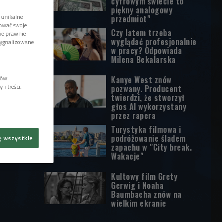
cyfrowym świecie to
piękny analogowy
 unikalne
przedmiot"
tować swoje
Czy latem trzeba
wie prawnie
wyglądać profesjonalnie
sygnalizowane
w pracy? Odpowiada
Milena Bekalarska
lów
Kanye West znów
i treści,
pozwany. Producent
twierdzi, że stworzył
głos AI wykorzystany
przez rapera
Turystyka filmowa i
podróżowanie śladem
ę wszystkie
zapachu w "City break.
Wakacje"
Kultowy film Grety
Gerwig i Noaha
Baumbacha znów na
wielkim ekranie