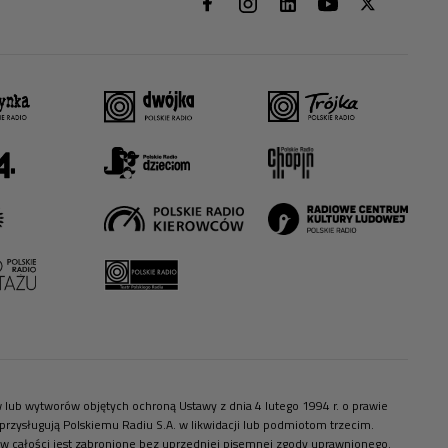
ów lub wytworów objętych ochroną Ustawy z dnia 4 lutego 1994 r. o prawie
zysługują Polskiemu Radiu S.A. w likwidacji lub podmiotom trzecim.
 w całości jest zabronione bez uprzedniej pisemnej zgody uprawnionego.