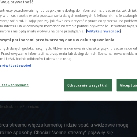
Twoją prywatność
artnerzy przechowujemy lub uzyskujemy dostęp do informacji na urządzeniu, takich jak
ory w plikach cookie w celu przetwarzania danych osobowych. Użytkownik może zaakcep
arządzać nimi, klikając poniżej, jak również skorzystać z prawa do sprzeciwu na podsta
go interesu lub w dowolnym momencie na stronie polityki prywatności. Te wybory będą 
nerom i nie będą miały wpływu na dane przeglądania.
Polityka prywatności
szymi partnerami przetwarzamy dane w celu zapewnienia:
dnych danych geolokalizacyjnych. Aktywne skanowanie charakterystyki urządzenia do ce
i. Przechowywanie informacji na urządzeniu lub dostęp do nich. Spersonalizowane reklamy 
m i treści, badnie odbiorców i ulepszanie usług.
nerów (dostawców)
a zaawansowane
Odrzucenie wszystkich
Akceptuj
tterstock.com/Phoenixns
wórca streamu włącza kamerkę i idzie spać, a widzowie mogą
 różne sposoby.
Chociaż "senne streamy" pojawiły się