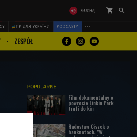
shopping_cart


SŁUCHAJ

ICY
ПР ДЛЯ УКРАЇНИ
PODCASTY
Y
ZESPÓŁ
POPULARNE
Film dokumentalny o
powrocie Linkin Park
trafi do kin
Radosław Ciszek o
banknotach. "W