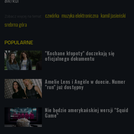
aw/kul
czwórka
muzyka elektroniczna
kamil jasieński
Zobacz więcej na temat:
srebrna góra
POPULARNE
"Kochane kłopoty" doczekają się
oficjalnego dokumentu
Amelie Lens i Angèle w duecie. Numer
"run" już dostępny
Nie będzie amerykańskiej wersji "Squid
Game"