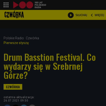
shopping_cart



WIĘCEJ
SŁUCHAJ

Polskie Radio
Czwórka
Pierwsze słyszę
Drum Basstion Festival. Co
wydarzy się w Srebrnej
Górze?
ostatnia aktualizacja:
26.07.2021 09:50