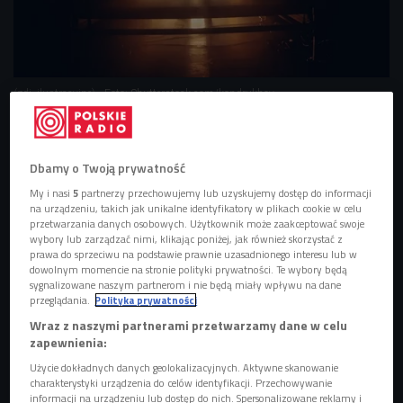
(zdj. ilustracyjne)
Foto: Shutterstock.com/kondrukhov
13-14 sierpnia wszelkie gatunki muzyczne, które mają coś
wspólnego z przedrostkami drum, dub oraz bass, lecz
Dbamy o Twoją prywatność
także i techno czy house, będą rozbrzmiewały ze szczytu
My i nasi
5
partnerzy przechowujemy lub uzyskujemy dostęp do informacji
Srebrnej Góry w województwie dolnośląskim, unosząc się
na urządzeniu, takich jak unikalne identyfikatory w plikach cookie w celu
nad pięknymi połaciami gminy Stoszowice.
przetwarzania danych osobowych. Użytkownik może zaakceptować swoje
wybory lub zarządzać nimi, klikając poniżej, jak również skorzystać z
prawa do sprzeciwu na podstawie prawnie uzasadnionego interesu lub w
POSŁUCHAJ
dowolnym momencie na stronie polityki prywatności. Te wybory będą
sygnalizowane naszym partnerom i nie będą miały wpływu na dane
Przemysław Podolski opowiada o Drum Basstion
przeglądania.
Polityka prywatności
Festival 2021 (Pierwsze Słyszę/Czwórka)
Wraz z naszymi partnerami przetwarzamy dane w celu
07:18
zapewnienia:
Użycie dokładnych danych geolokalizacyjnych. Aktywne skanowanie
charakterystyki urządzenia do celów identyfikacji. Przechowywanie
informacji na urządzeniu lub dostęp do nich. Spersonalizowane reklamy i