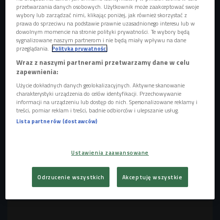
przetwarzania danych osobowych. Użytkownik może zaakceptować swoje
wybory lub zarządzać nimi, klikając poniżej, jak również skorzystać z
prawa do sprzeciwu na podstawie prawnie uzasadnionego interesu lub w
dowolnym momencie na stronie polityki prywatności. Te wybory będą
sygnalizowane naszym partnerom i nie będą miały wpływu na dane
przeglądania.
Polityka prywatności
Wraz z naszymi partnerami przetwarzamy dane w celu
zapewnienia:
Użycie dokładnych danych geolokalizacyjnych. Aktywne skanowanie
charakterystyki urządzenia do celów identyfikacji. Przechowywanie
Natalia Nykiel
Foto: Martyna Ogonek/Czwórka
informacji na urządzeniu lub dostęp do nich. Spersonalizowane reklamy i
treści, pomiar reklam i treści, badnie odbiorców i ulepszanie usług.
- Już na etapie tworzenia nowych utworów wyobrażam
Lista partnerów (dostawców)
sobie, jak będzie brzmiał ze sceny. To moment, na który
czekam najbardziej - przekonywała wokalistka. - Scena to
miejsce, gdzie mogę odpuścić. Mogę o tym, co mnie
Ustawienia zaawansowane
porusza mówić otwarcie w piosenkach, a na scenie dać
upust emocjom. To bardzo cenne - mówiła.
Odrzucenie wszystkich
Akceptuję wszystkie