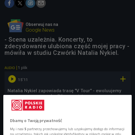
Obserwuj nas na
Google News
- Scena uzależnia. Koncerty, to
zdecydowanie ulubiona część mojej pracy -
mówiła w studiu Czwórki Natalia Nykiel.
1 plik
AUDIO


15'11
Natalia Nykiel zapowiada trasę "V Tour" - ewoluujemy
razem z naszą muzyką (Nieprzeciętne
rozmowy/Czwórka)
Dbamy o Twoją prywatność
My i nasi
5
partnerzy przechowujemy lub uzyskujemy dostęp do informacji
na urządzeniu, takich jak unikalne identyfikatory w plikach cookie w celu