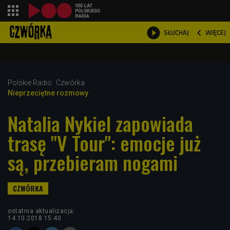
shopping_cart



WIĘCEJ
SŁUCHAJ

Polskie Radio
Czwórka
Nieprzeciętne rozmowy
Natalia Nykiel zapowiada
trasę "V Tour": emocje już
są, przebieram nogami
ostatnia aktualizacja:
14.10.2018 15:40