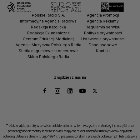
Polskie Radio S.A.
Agencja Promocji
Informacyjna Agencja Radiowa
Agencja Reklamy
Redakcja Katolicka
Regulamin serwisu
Redakcja Ekumeniczna
Polityka prywatności
Centrum Edukacji Medialnej
Ustawienia prywatności
Agencja Muzyczna Polskiego Radia
Dane osobowe
Studia nagraniowe i koncertowe
Kontakt
Sklep Polskiego Radia
Znajdziesz nas na
Treści, znajdujące się w serwisie polskieradio.pl, w tym wszystkie materiały i ich części oraz
poszczególne elementy samego serwisu mają charakter utworów lub wytworów objętych
ochroną Ustawy z dnia 4 lutego 1994 r. o prawie autorskim i prawach pokrewnych lub Ustawy z