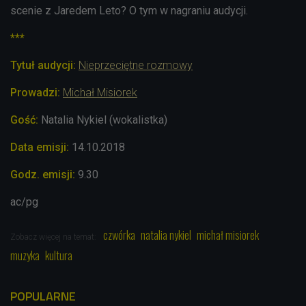
scenie z Jaredem Leto? O tym w nagraniu audycji.
***
Tytuł audycji:
Nieprzeciętne rozmowy
Prowadzi:
Michał Misiorek
Gość:
Natalia Nykiel (wokalistka)
Data emisji:
14
.10.2018
Godz. emisji:
9
.30
ac/pg
czwórka
natalia nykiel
michał misiorek
Zobacz więcej na temat:
muzyka
kultura
POPULARNE