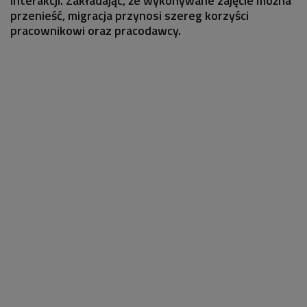
interakcji. Zakładając, że wykonywane zajęcie można
przenieść, migracja przynosi szereg korzyści
pracownikowi oraz pracodawcy.