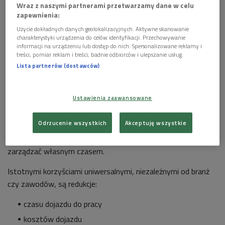
Wraz z naszymi partnerami przetwarzamy dane w celu
niemożliwa jest realna korzyść pracodawcy bez integralnej
zapewnienia:
korzyści pracownika.
Użycie dokładnych danych geolokalizacyjnych. Aktywne skanowanie
charakterystyki urządzenia do celów identyfikacji. Przechowywanie
Wiele aktywności, profesji i branż
informacji na urządzeniu lub dostęp do nich. Spersonalizowane reklamy i
treści, pomiar reklam i treści, badnie odbiorców i ulepszanie usług.
Jak wiadomo prace zdalną mogą wykonywać pracownicy wielu
Lista partnerów (dostawców)
sektorów: najbardziej przyjazną nomen omen technologią dla
pracy zdalnej jest oczywiście sektor ICT. W formie pracy
Ustawienia zaawansowane
zdalnej pracują programiści, graficy, webmasterzy, czy
copywriterzy. Korzyścią główną w tym sektorze jest
Odrzucenie wszystkich
Akceptuję wszystkie
elastyczność czasu pracy i znacznie łatwiejsze godzenie
sfery prywatnej i zawodowej. Pracownik może również lepiej
zarządzać własnym czasem.
Istotnymi korzyściami uniwersalnymi, niezależnymi od branż
czy zawodów, są redukcje:
czasu dojazdu do pracy
kosztów dojazdu