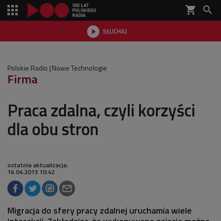
shopping_cart


SŁUCHAJ

Polskie Radio
Nowe Technologie
Firma
Praca zdalna, czyli korzyści
dla obu stron
ostatnia aktualizacja:
16.04.2013 10:42
Migracja do sfery pracy zdalnej uruchamia wiele