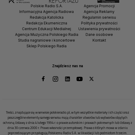
Polskie Radio S.A.
Agencja Promocji
Informacyjna Agencja Radiowa
Agencja Reklamy
Redakcja Katolicka
Regulamin serwisu
Redakcja Ekumeniczna
Polityka prywatności
Centrum Edukacji Medialnej
Ustawienia prywatności
Agencja Muzyczna Polskiego Radia
Dane osobowe
Studia nagraniowe i koncertowe
Kontakt
Sklep Polskiego Radia
Znajdziesz nas na
Treści, znajdujące się w serwisie polskieradio.pl, w tym wszystkie materiały i ich części oraz
poszczególne elementy samego serwisu mają charakter utworów lub wytworów objętych
ochroną Ustawy z dnia 4 lutego 1994 r. o prawie autorskim i prawach pokrewnych lub Ustawy z
dnia 30 czerwca 2000 r. Prawo własności przemysłowej. Prawa o których mowa w zdaniu
poprzedzającym przysługują Polskiemu Radiu S.A. w likwidacji lub podmiotom trzecim.