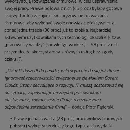
wykorzystują rozwiązania chmurowe, w celu usprawnienia
swojej pracy. Prawie połowa z nich (45 proc.) byłaby gotowa
skorzystać lub zakupić nieautoryzowane rozwiązania
chmurowe, aby wykonać swoje obowiązki efektywniej, a
ponad jedna trzecia (36 proc.) już to zrobiła. Najbardziej
aktywnymi użytkownikami tych technologii okazali się tzw.
„pracownicy wiedzy” (knowledge workers) – 58 proc. z nich
przyznało, że skorzystałoby z różnych usług bez zgody
działu IT.
„Dział IT doszedł do punktu, w którym nie da się już dłużej
ignorować rzeczywistości związanej ze zjawiskiem Covert
Clouds. Osoby decydujące o rozwoju IT muszą dostosować się
do sytuacji, zapewniając niezbędną pracownikom
elastyczność, równocześnie dbając o bezpieczne i
odpowiednie zarządzanie firmą
” – dodaje Piotr Fąderski.
Prawie jedna czwarta (23 proc.) pracowników biurowych
pobrała i wykupiła produkty tego typu, a ich wydatki