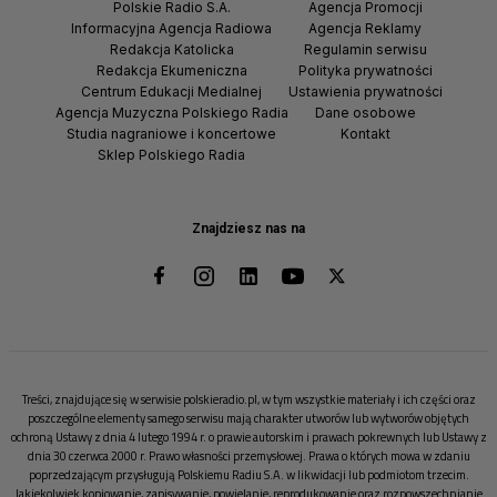
Polskie Radio S.A.
Agencja Promocji
Informacyjna Agencja Radiowa
Agencja Reklamy
Redakcja Katolicka
Regulamin serwisu
Redakcja Ekumeniczna
Polityka prywatności
Centrum Edukacji Medialnej
Ustawienia prywatności
Agencja Muzyczna Polskiego Radia
Dane osobowe
Studia nagraniowe i koncertowe
Kontakt
Sklep Polskiego Radia
Znajdziesz nas na
Treści, znajdujące się w serwisie polskieradio.pl, w tym wszystkie materiały i ich części oraz
poszczególne elementy samego serwisu mają charakter utworów lub wytworów objętych
ochroną Ustawy z dnia 4 lutego 1994 r. o prawie autorskim i prawach pokrewnych lub Ustawy z
dnia 30 czerwca 2000 r. Prawo własności przemysłowej. Prawa o których mowa w zdaniu
poprzedzającym przysługują Polskiemu Radiu S.A. w likwidacji lub podmiotom trzecim.
Jakiekolwiek kopiowanie, zapisywanie, powielanie, reprodukowanie oraz rozpowszechnianie