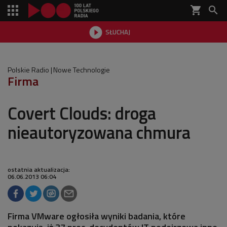
shopping_cart


SŁUCHAJ

Polskie Radio
Nowe Technologie
Firma
Covert Clouds: droga
nieautoryzowana chmura
ostatnia aktualizacja:
06.06.2013 06:04
Firma VMware ogłosiła wyniki badania, które