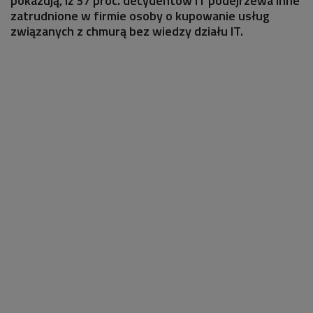
pokazują, iż 37 proc. decydentów IT podejrzewa inne
zatrudnione w firmie osoby o kupowanie usług
związanych z chmurą bez wiedzy działu IT.