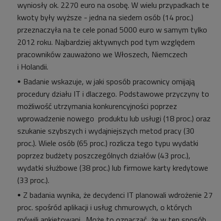
wyniosły ok. 2270 euro na osobę. W wielu przypadkach te
kwoty były wyższe - jedna na siedem osób (14 proc.)
przeznaczyła na te cele ponad 5000 euro w samym tylko
2012 roku. Najbardziej aktywnych pod tym względem
pracowników zauważono we Włoszech, Niemczech
i Holandii.
Badanie wskazuje, w jaki sposób pracownicy omijają
procedury działu IT i dlaczego. Podstawowe przyczyny to
możliwość utrzymania konkurencyjności poprzez
wprowadzenie nowego produktu lub usługi (18 proc.) oraz
szukanie szybszych i wydajniejszych metod pracy (30
proc.). Wiele osób (65 proc.) rozlicza tego typu wydatki
poprzez budżety poszczególnych działów (43 proc.),
wydatki służbowe (38 proc.) lub firmowe karty kredytowe
(33 proc.).
Z badania wynika, że decydenci IT planowali wdrożenie 27
proc. spośród aplikacji i usług chmurowych, o których
mówili ankietowani. Może to oznaczać, że w ten sposób