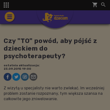
shopping_cart


Czy "TO" powód, aby pójść z
dzieckiem do
psychoterapeuty?
ostatnia aktualizacja:
23.09.2015 19:00
Z wizytą u specjalisty nie warto zwlekać. Im wcześniej
problem zostanie rozpoznany, tym większa szansa na
całkowite jego zniwelowanie.