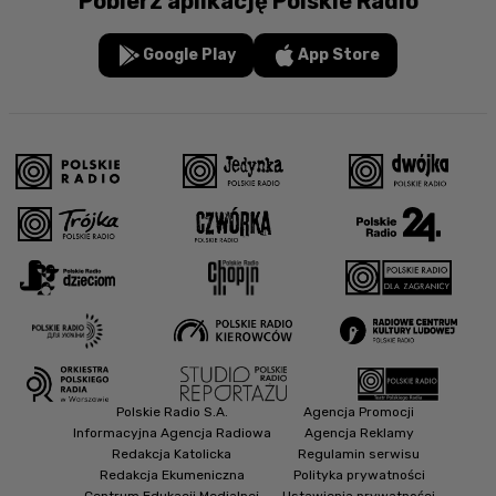
Pobierz aplikację Polskie Radio
Google Play
App Store
Polskie Radio S.A.
Agencja Promocji
Informacyjna Agencja Radiowa
Agencja Reklamy
Redakcja Katolicka
Regulamin serwisu
Redakcja Ekumeniczna
Polityka prywatności
Centrum Edukacji Medialnej
Ustawienia prywatności