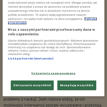
zagadnienia związane z identyfikacją zachowań
zaakceptować swoje wybory lub zarządzać nimi, klikając poniżej, jak
dziecka, które mogą budzić zaniepokojenie lub
również skorzystać z prawa do sprzeciwu na podstawie prawnie
uzasadnionego interesu lub w dowolnym momencie na stronie
wątpliwości. Zaproszeni do udziału w audycji eksperci
polityki prywatności. Te wybory będą sygnalizowane naszym
podpowiedzą, kiedy niepokojące zachowania u
partnerom i nie będą miały wpływu na dane przeglądania.
Polityka
prywatności
naszych pociech to próby zwrócenia na siebie uwagi
Wraz z naszymi partnerami przetwarzamy dane w
lub skutek utrwalonych złych nawyków, a kiedy należy
celu zapewnienia:
zastanowić się, czy problemy nie są skutkiem
Użycie dokładnych danych geolokalizacyjnych. Aktywne skanowanie
zaburzeń, wymagających pomocy lekarza lub
charakterystyki urządzenia do celów identyfikacji. Przechowywanie
informacji na urządzeniu lub dostęp do nich. Spersonalizowane
terapeuty.
reklamy i treści, pomiar reklam i treści, badnie odbiorców i
ulepszanie usług.
Kiedy należy, a kiedy jedynie można skonfrontować
Lista partnerów (dostawców)
problem z psychologiem dziecięcym? Do najczęściej
spotykanych dysfunkcji, z jakimi rodzice maluchów
Ustawienia zaawansowane
zgłaszają się do specjalistów należą zaburzenia
rozwojowe, logopedyczne, emocjonalne, behawioralne
Odrzucenie wszystkich
Akceptuję wszystkie
(niepokojące zachowania, agresja, konfliktowość, brak
komunikacji z rodzicami, zazdrość o rodzeństwo czy
problemy z nauką). Jeśli rodzice widzą, że ich
możliwości interwencji zostały wyczerpane i przestają