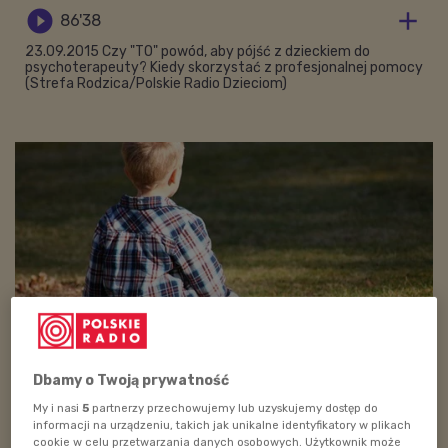


86'38
23.09.2015 Czy "TO" powód, aby pójść z dzieckiem do
psychoterapeuty? Kiedy skorzystać z profesjonalnej pomocy
(Strefa Rodzica/Polskie Radio Dzieciom)
Dbamy o Twoją prywatność
Foto: pixabay.com/domena publiczna
My i nasi
5
partnerzy przechowujemy lub uzyskujemy dostęp do
W środowym paśmie Strefa Rodzica poruszymy
informacji na urządzeniu, takich jak unikalne identyfikatory w plikach
cookie w celu przetwarzania danych osobowych. Użytkownik może