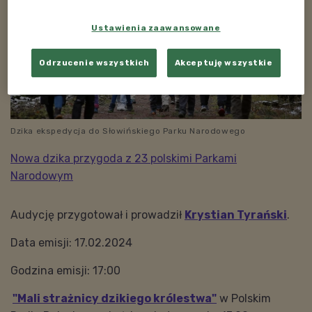
Ustawienia zaawansowane
Odrzucenie wszystkich
Akceptuję wszystkie
Dzika ekspedycja do Słowińskiego Parku Narodowego
Nowa dzika przygoda z 23 polskimi Parkami
Narodowym
Audycję przygotował i prowadził
Krystian Tyrański
.
Data emisji: 17.02.2024
Godzina emisji: 17:00
"Mali strażnicy dzikiego królestwa"
w Polskim