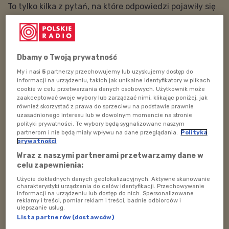
To tylko kilka z pytań, na które odpowiedzi pojawiły się
w naszej audycji. Ponadto poznamy jedna z rodzin
biorąca udział w naszej przygodzie oraz wsłuchamy się
we fragment "Dziennika ekspedycyjnego" Franka -
korespondenta PR Dzieciom na szlaku "Dzikiej odysei.
Dbamy o Twoją prywatność
Ekspedycji odkrywców 2024-2025".
My i nasi
5
partnerzy przechowujemy lub uzyskujemy dostęp do
informacji na urządzeniu, takich jak unikalne identyfikatory w plikach
cookie w celu przetwarzania danych osobowych. Użytkownik może
POSŁUCHAJ
zaakceptować swoje wybory lub zarządzać nimi, klikając poniżej, jak
również skorzystać z prawa do sprzeciwu na podstawie prawnie
uzasadnionego interesu lub w dowolnym momencie na stronie
Dzika ekspedycja do Słowińskiego Parku
Narodowego (Polskie Radio Dzieciom / Mali
polityki prywatności. Te wybory będą sygnalizowane naszym
strażnicy dzikiego królestwa)
partnerom i nie będą miały wpływu na dane przeglądania.
Polityka
prywatności
58:47
Wraz z naszymi partnerami przetwarzamy dane w
celu zapewnienia:
Użycie dokładnych danych geolokalizacyjnych. Aktywne skanowanie
charakterystyki urządzenia do celów identyfikacji. Przechowywanie
informacji na urządzeniu lub dostęp do nich. Spersonalizowane
reklamy i treści, pomiar reklam i treści, badnie odbiorców i
ulepszanie usług.
Lista partnerów (dostawców)