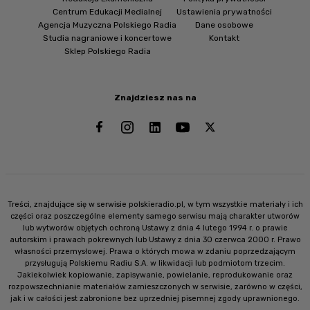
Centrum Edukacji Medialnej
Ustawienia prywatności
Agencja Muzyczna Polskiego Radia
Dane osobowe
Studia nagraniowe i koncertowe
Kontakt
Sklep Polskiego Radia
Znajdziesz nas na
Treści, znajdujące się w serwisie polskieradio.pl, w tym wszystkie materiały i ich
części oraz poszczególne elementy samego serwisu mają charakter utworów
lub wytworów objętych ochroną Ustawy z dnia 4 lutego 1994 r. o prawie
autorskim i prawach pokrewnych lub Ustawy z dnia 30 czerwca 2000 r. Prawo
własności przemysłowej. Prawa o których mowa w zdaniu poprzedzającym
przysługują Polskiemu Radiu S.A. w likwidacji lub podmiotom trzecim.
Jakiekolwiek kopiowanie, zapisywanie, powielanie, reprodukowanie oraz
rozpowszechnianie materiałów zamieszczonych w serwisie, zarówno w części,
jak i w całości jest zabronione bez uprzedniej pisemnej zgody uprawnionego.