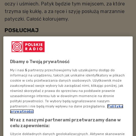
oczy i uśmiech. Patyk będzie tym miejscem, za które
trzyma się kukłę, a za ręce i szyję posłużą marzannie
patyczki. Całość kolorujemy.
POSŁUCHAJ
02:53
Dbamy o Twoją prywatność
My i nasi
5
partnerzy przechowujemy lub uzyskujemy dostęp do
informacji na urządzeniu, takich jak unikalne identyfikatory w plikach
cookie w celu przetwarzania danych osobowych. Użytkownik może
zaakceptować swoje wybory lub zarządzać nimi, klikając poniżej, jak
również skorzystać z prawa do sprzeciwu na podstawie prawnie
Audycja:
Stworek Potworek
uzasadnionego interesu lub w dowolnym momencie na stronie
Prowadzi:
Wojciech Słupiński
polityki prywatności. Te wybory będą sygnalizowane naszym
partnerom i nie będą miały wpływu na dane przeglądania.
Polityka
Data emisji:
23.03.2022
prywatności
Godzina: 11.45.
Wraz z naszymi partnerami przetwarzamy dane w
celu zapewnienia:
"Stworek Potworek"
to cykliczna audycja
Użycie dokładnych danych geolokalizacyjnych. Aktywne skanowanie