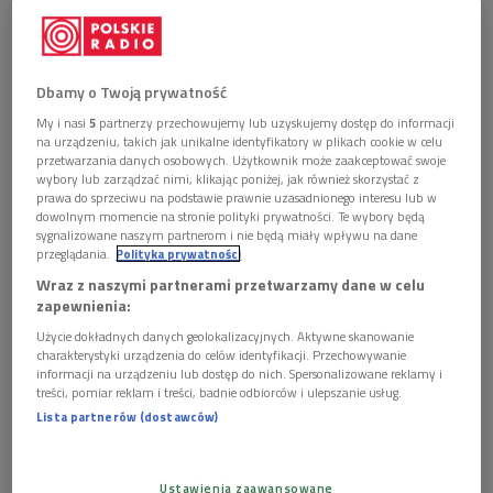
1 plik
AUDIO


03'01
Dbamy o Twoją prywatność
My i nasi
5
partnerzy przechowujemy lub uzyskujemy dostęp do informacji
Wrzesień 1939 - zbiory dokumentów BN w
na urządzeniu, takich jak unikalne identyfikatory w plikach cookie w celu
internecie
przetwarzania danych osobowych. Użytkownik może zaakceptować swoje
wybory lub zarządzać nimi, klikając poniżej, jak również skorzystać z
prawa do sprzeciwu na podstawie prawnie uzasadnionego interesu lub w
dowolnym momencie na stronie polityki prywatności. Te wybory będą
W związku z 70 rocznicą wybuchu II wojny światowej
sygnalizowane naszym partnerom i nie będą miały wpływu na dane
przeglądania.
Polityka prywatności
Biblioteka Narodowa udostępnia kolekcję prasy polskiej z
Wraz z naszymi partnerami przetwarzamy dane w celu
1939 r. w Internecie. Kolekcja "Wrzesień 1939", która zawiera
zapewnienia:
cyfrowe kopie oraz skany polskiej prasy, odezw, druków
Użycie dokładnych danych geolokalizacyjnych. Aktywne skanowanie
ulotnych i innych dokumentów ukazujących się od końca
charakterystyki urządzenia do celów identyfikacji. Przechowywanie
sierpnia do początków października 1939 r. na ziemiach II
informacji na urządzeniu lub dostęp do nich. Spersonalizowane reklamy i
treści, pomiar reklam i treści, badnie odbiorców i ulepszanie usług.
Rzeczpospolitej, jest dostępna od dziś na stronach Cyfrowej
Lista partnerów (dostawców)
Biblioteki Narodowej Polona. O szczegółach Kamil Olak.
Zobacz więcej na temat:
internet
polska
ii wojna światowa
Ustawienia zaawansowane