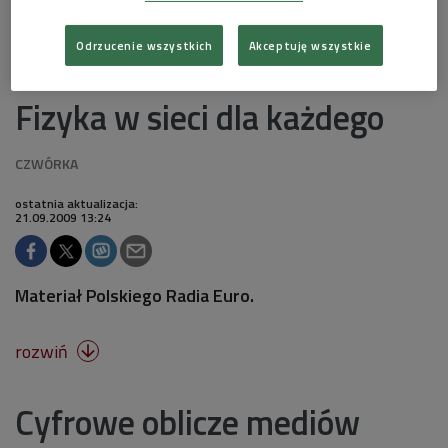
ii rzeczpospolita
Odrzucenie wszystkich
Akceptuję wszystkie
Fizyka w sieci dla każdego
ostatnia aktualizacja:
21.09.2009 13:24
Materiał Polskiego Radia Euro.
rozwiń

Cyfrowe oblicze mediów