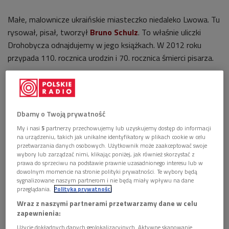
Małe, malownicze ukraińskie miasteczko niedaleko Lwowa. Tu
rysował, pisał, tworzył
Bruno Schulz
. To właśnie uliczki
Drohobycza odnajdujemy w jego książkach. W 2012 roku
przypada 110. rocznica urodzin i 70. rocznica śmierci pisarza.
Z tej okazji w Warszawie podpisano polsko-ukraińsko-
izraelski list intencyjny w sprawie realizacji filmu o tym
polskim prozaiku, a jego realizacji podjął się wybitny ukraiński
Dbamy o Twoją prywatność
reżyser Serhij Proskurnia. Obraz będzie nosił tytuł "
W
My i nasi
5
partnerzy przechowujemy lub uzyskujemy dostęp do informacji
oczekiwaniu na Mesjasza
".
na urządzeniu, takich jak unikalne identyfikatory w plikach cookie w celu
przetwarzania danych osobowych. Użytkownik może zaakceptować swoje
Film ma opowiedzieć o życiu i twórczości Brunona Schulza w
wybory lub zarządzać nimi, klikając poniżej, jak również skorzystać z
prawa do sprzeciwu na podstawie prawnie uzasadnionego interesu lub w
Drohobyczu. Zdjęcia będą kręcone w rodzinnym mieście autora
dowolnym momencie na stronie polityki prywatności. Te wybory będą
"Sklepów cynamonowych". To niebywała okazja do promocji
sygnalizowane naszym partnerom i nie będą miały wpływu na dane
przeglądania.
Polityka prywatności
tego miasteczka.
Wraz z naszymi partnerami przetwarzamy dane w celu
zapewnienia:
Drohobycka gazeta internetowa "Majdan", informuje, że Serhij
Użycie dokładnych danych geolokalizacyjnych. Aktywne skanowanie