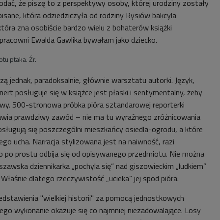
dać, że piszę to z perspektywy osoby, której urodziny zostały
isane, która odziedziczyła od rodziny Rysiów bakcyla
i która zna osobiście bardzo wielu z bohaterów książki
pracowni Ewalda Gawlika bywałam jako dziecko.
tu ptaka. Źr.
ą jednak, paradoksalnie, głównie warsztatu autorki. Język,
rt posługuje się w książce jest płaski i sentymentalny, żeby
wy. 500-stronowa próbka pióra sztandarowej reporterki
awia prawdziwy zawód – nie ma tu wyraźnego zróżnicowania
osługują się poszczególni mieszkańcy osiedla-ogrodu, a które
wego ucha. Narracja stylizowana jest na naiwność, razi
 po prostu odbija się od opisywanego przedmiotu. Nie można
szawska dziennikarka „pochyla się” nad giszowieckim „ludkiem”
Właśnie dlatego rzeczywistość „ucieka” jej spod pióra.
dstawienia "wielkiej historii" za pomocą jednostkowych
 jego wykonanie okazuje się co najmniej niezadowalające. Losy