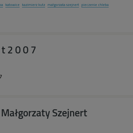
pa
katowice
kazimierz kutz
małgorzata szejnert
pieczenie chleba
y t 2 0 0 7
 7
 Małgorzaty Szejnert