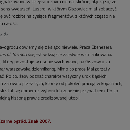
gnalizowane w telegraficznym niemal skrócie, plączą się ze
y sens wydarzeń. Lustro, w którym Giszowiec miał zobaczyć
ię być rozbite na tysiące fragmentów, z których często nie
 całości.
. Źr.
la-ogrodu dowiemy się z książki niewiele. Praca Ebenezera
ies of To-morrow
jest w książce zaledwie wzmiankowana.
ii, który pozostaje w osobie wychowanej na Giszowcu za
nął warszawską dziennikarkę. Mimo to pracę Małgorzaty
ać. Po to, żeby poznać charakterystyczny urok śląskich
h zarówno przez tych, którzy od pokoleń pracują w kopalniach,
Śląsk stał się domem z wyboru lub zupełnie przypadkiem. Po to
ejną historię prawie zrealizowanej utopii.
Czarny ogród
, Znak 2007.