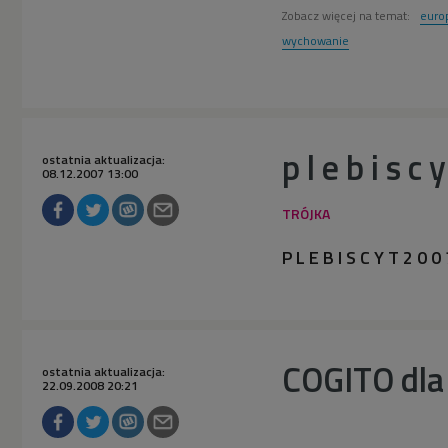
Zobacz więcej na temat:
euro
wychowanie
p l e b i s c 
ostatnia aktualizacja:
08.12.2007 13:00
P L E B I S C Y T 2 0 0
COGITO dla
ostatnia aktualizacja:
22.09.2008 20:21