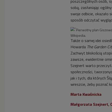
poszczególnych osób, sy
sobą, zasłaniając ogóln
swoje odbicie, okazało s
sposób odczytać wyglądu
Pierwotny plan Giszowca
Wikipedia.
Także o samej idei osied
Howarda
The Garden Cit
Zachwyt bliskością utop
zawsze, ewidentnie omi
Szejnert warto przeczyt
społeczności, tworzonyc
jak i tych, dla których 
wreszcie, żeby poznać kol
Marta Kwaśnicka
Małgorzata Szejnert,