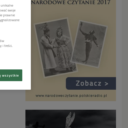
 unikalne
tować swoje
wie prawnie
sygnalizowane
lów
i treści,
ę wszystkie