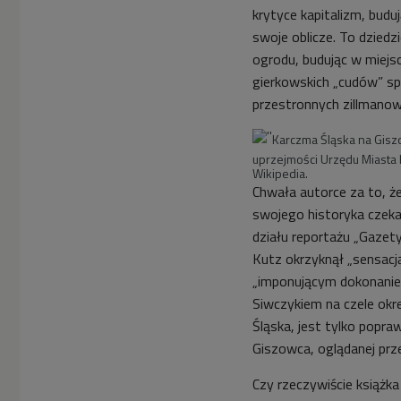
krytyce kapitalizm, bud
swoje oblicze. To dziedzi
ogrodu, budując w miejs
gierkowskich „cudów” sp
przestronnych zillmano
Karczma Śląska na Gisz
uprzejmości Urzędu Miasta K
Wikipedia.
Chwała autorce za to, ż
swojego historyka czekał
działu reportażu „Gazet
Kutz okrzyknął „sensacją
„imponującym dokonaniem
Siwczykiem na czele okre
Śląska, jest tylko popra
Giszowca, oglądanej prz
Czy rzeczywiście książk