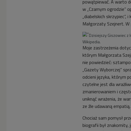
powątpiewać. A warto do
w „Czarnym ogrodzie” op
„diabelskich skrzypiec”, 
Małgorzaty Szejnert. W 
Dzisiejszy Giszowiec z lo
Wikipedia.
Moje zastrzeżenia dotycz
którym Małgorzata Szejne
nie powiedzieć: sztampo
„Gazety Wyborczej” spr
odcieni języka, którym p
czytelne jest dla wrażli
zmanierowaniem i często
uniknąć wrażenia, że war
ze źle udawaną empatią. 
Chociaż sam pomysł prze
biografii był znakomity,