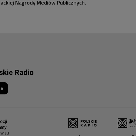
rackiej Nagrody Mediów Publicznych.
lskie Radio
re
ocji
amy
rwisu