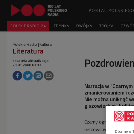
PORTAL POLSKIEGO
POLSKIE RADIO 24
JEDYNKA
DWÓJKA
TRÓJKA
CZWÓ
Polskie Radio
Kultura
Literatura
Pozdrowieni
ostatnia aktualizacja:
23.01.2008 03:13
Narracja w "Czarnym 
zmanierowaniem i cz
Nie można uniknąć wr
giszowieckim „ludkie
Czarny ogród” to report
Giszowcowi i Nikiszowco
Dbamy o 