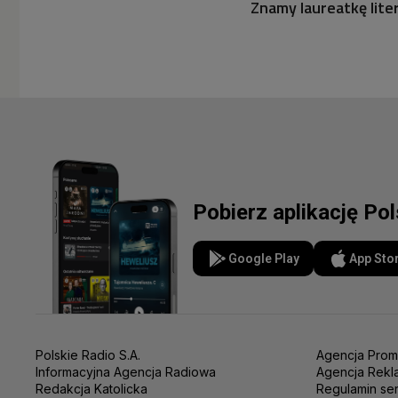
Znamy laureatkę lite
Pobierz aplikację Po
Google Play
App Sto
Polskie Radio S.A.
Agencja Prom
Informacyjna Agencja Radiowa
Agencja Rekl
Redakcja Katolicka
Regulamin se