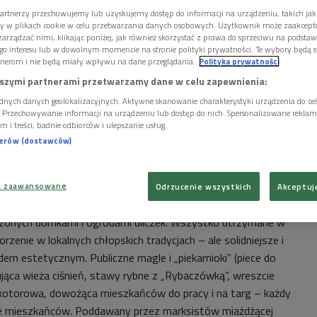
enia osiedli przyjaznych dla robotników.
artnerzy przechowujemy lub uzyskujemy dostęp do informacji na urządzeniu, takich jak
ory w plikach cookie w celu przetwarzania danych osobowych. Użytkownik może zaakcep
ch ze sobą miejsc i autorce, i mnie bliższy jest Giszowiec –
arządzać nimi, klikając poniżej, jak również skorzystać z prawa do sprzeciwu na podsta
go interesu lub w dowolnym momencie na stronie polityki prywatności. Te wybory będą 
 tej części Europy założenie architektoniczne, wybudowane w
nerom i nie będą miały wpływu na dane przeglądania.
Polityka prywatności
enezera Howarda, autora
The Garden Cities of To-morrow
.
szymi partnerami przetwarzamy dane w celu zapewnienia:
i braci Zillmanów, projektantów Giszowca i Nikiszowca,
dnych danych geolokalizacyjnych. Aktywne skanowanie charakterystyki urządzenia do ce
 w harmonijnych, zaplanowanych z góry i otoczonych zielenią
i. Przechowywanie informacji na urządzeniu lub dostęp do nich. Spersonalizowane reklamy 
sobą zalety wsi i miasta.
m i treści, badnie odbiorców i ulepszanie usług.
nerów (dostawców)
ł stricte utopijny: miało to być miejsce, w którym spracowany
wać po trudach pracy, zajmując się ogrodem i chłonąc piękno
 Giszowiec był właśnie taki: leżący na obrzeżach dawnej Puszczy
a zaawansowane
Odrzucenie wszystkich
Akceptuj
wokół rynku z leśniczówką i karczmą, rozchodzący się
czonych domkami i ogrodami uliczek. Wszystko utrzymane w
rzenie w lokalnych chłopskich tradycjach – ale solidniejsze i
m estetycznym. Publiczne magle i „piekarnioki” (piece do
ująca wieża ciśnień, stawy rybne z „Rybaczówką”, wreszcie
ąskotorowa, dowożąca mieszkańców do pracy i na targ – każdy
ie mieszkańców. Poddawany przez marksistów miażdżącej