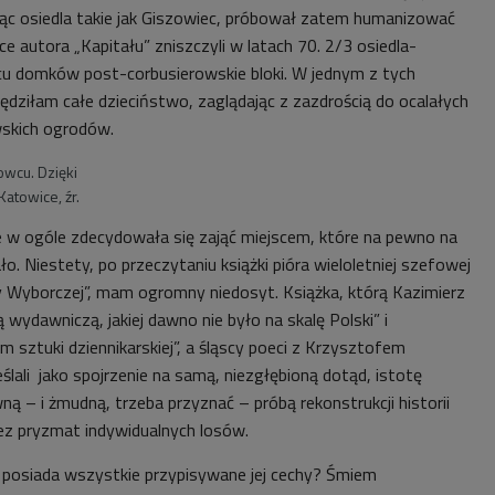
ując osiedla takie jak Giszowiec, próbował zatem humanizować
ce autora „Kapitału” zniszczyli w latach 70. 2/3 osiedla-
cu domków post-corbusierowskie bloki. W jednym z tych
ędziłam całe dzieciństwo, zaglądając z zazdrością do ocalałych
wskich ogrodów.
owcu. Dzięki
atowice, źr.
e w ogóle zdecydowała się zająć miejscem, które na pewno na
o. Niestety, po przeczytaniu książki pióra wieloletniej szefowej
y Wyborczej”, mam ogromny niedosyt. Książka, którą Kazimierz
 wydawniczą, jakiej dawno nie było na skalę Polski” i
 sztuki dziennikarskiej”, a śląscy poeci z Krzysztofem
ślali jako spojrzenie na samą, niezgłębioną dotąd, istotę
wną – i żmudną, trzeba przyznać – próbą rekonstrukcji historii
ez pryzmat indywidualnych losów.
a posiada wszystkie przypisywane jej cechy? Śmiem