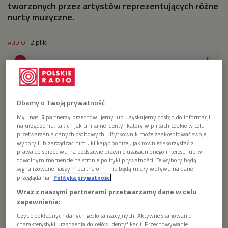
tworzonych przez artystów reprezentujących różne
nurty muzyczne.
2 pliki
AUDIO


47'09
muzyczne rozmowy cz.2


Dbamy o Twoją prywatność
53'19
My i nasi
5
partnerzy przechowujemy lub uzyskujemy dostęp do informacji
muzyczne rozmowy cz.1
na urządzeniu, takich jak unikalne identyfikatory w plikach cookie w celu
przetwarzania danych osobowych. Użytkownik może zaakceptować swoje
wybory lub zarządzać nimi, klikając poniżej, jak również skorzystać z
prawa do sprzeciwu na podstawie prawnie uzasadnionego interesu lub w
dowolnym momencie na stronie polityki prywatności. Te wybory będą
sygnalizowane naszym partnerom i nie będą miały wpływu na dane
przeglądania.
Polityka prywatności
Wraz z naszymi partnerami przetwarzamy dane w celu
zapewnienia:
Użycie dokładnych danych geolokalizacyjnych. Aktywne skanowanie
charakterystyki urządzenia do celów identyfikacji. Przechowywanie