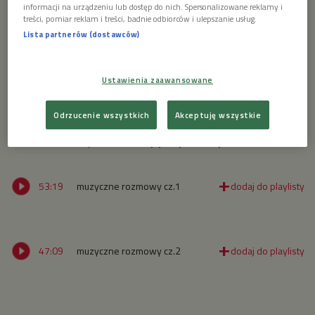
informacji na urządzeniu lub dostęp do nich. Spersonalizowane reklamy i
treści, pomiar reklam i treści, badnie odbiorców i ulepszanie usług.
Lista partnerów (dostawców)
zdj.
Foto: artin1/Shutterstock
Ustawienia zaawansowane
Gośćmi programu będą Basia Pospieszalska – wokalistka
Odrzucenie wszystkich
Akceptuję wszystkie
jazzowa oraz Michał Bąk – wiolonczelista specjalizujący się
zarówno w muzyce barokowej, jak i jazzowej.
53:19
muzyczne rozmowy cz.1
47:09
muzyczne rozmowy cz.2